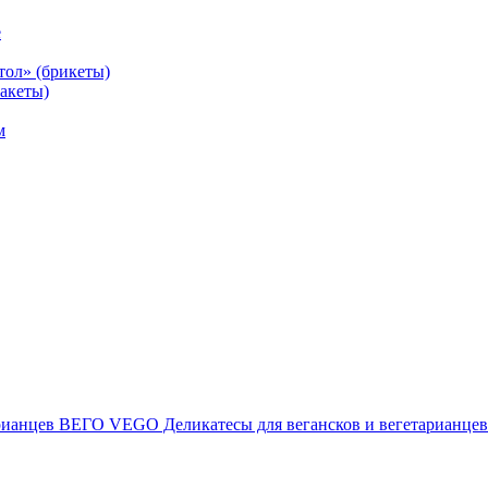
е
тол» (брикеты)
акеты)
м
ВЕГО VEGO Деликатесы для вегансков и вегетарианцев