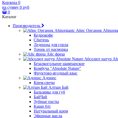
Корзина
0
на сумму
0 руб
0
Каталог
Производитель
Абис Органик Abisorga
Кедрокофе
Сбитень
Леденцы для горла
Тоник от насморка
Айс фреш
Абсолют натур Abs
Безалкогольное шампанское
Комбуча "Absolute Nature"
Фруктово-ягодный квас
Адонис
Крем-свечи
Алтын Бай
Бальзамы для губ
БайЧай
Зубные пасты
Каши б/п
Натуральный крем
Эфирные масла