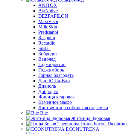
ANITOX
BioNative
DEZPAPILON
MaxiVisor
Milk Skin
Predstanol
Rasputin
Recardio
Sustal'
Бобродок
Венолад
Годжидоктор
Годжимбирь
Горная благодать
Дан 'Ю Па-Вли
Дианоль
Добродея
Живица кедровая
Каменное масло
Лиственница сибирская подсочка
Bite
Житница Здоровья
Пища Богов Theobroma
ECONUTRENA