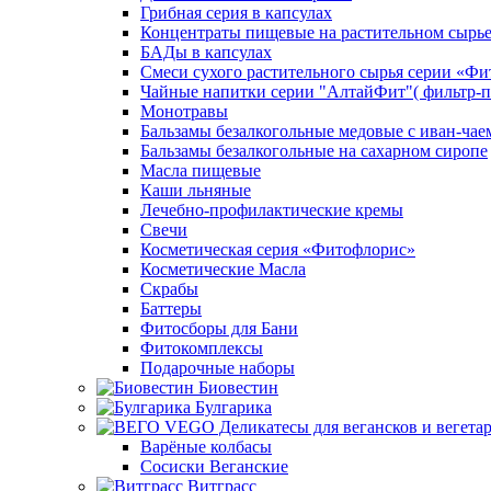
Грибная серия в капсулах
Концентраты пищевые на растительном сырь
БАДы в капсулах
Смеси сухого растительного сырья серии «Фи
Чайные напитки серии "АлтайФит"( фильтр-п
Монотравы
Бальзамы безалкогольные медовые с иван-чае
Бальзамы безалкогольные на сахарном сиропе
Масла пищевые
Каши льняные
Лечебно-профилактические кремы
Свечи
Косметическая серия «Фитофлорис»
Косметические Масла
Скрабы
Баттеры
Фитосборы для Бани
Фитокомплексы
Подарочные наборы
Биовестин
Булгарика
Варёные колбасы
Сосиски Веганские
Витграсс