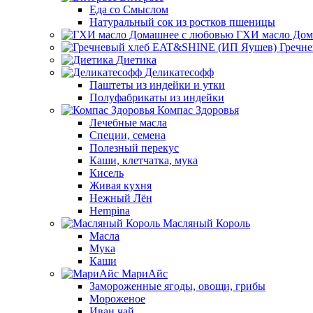
Еда со Смыслом
Натуральный сок из ростков пшеницы
ГХИ масло Дом
Гречн
Диетика
Деликатесофф
Паштеты из индейки и утки
Полуфабрикаты из индейки
Компас Здоровья
Лечебные масла
Специи, семена
Полезный перекус
Каши, клетчатка, мука
Кисель
Живая кухня
Нежный Лён
Hempina
Масляный Король
Масла
Мука
Каши
МариАйс
Замороженные ягоды, овощи, грибы
Мороженое
Иван чай