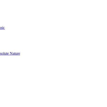
nic
olute Nature