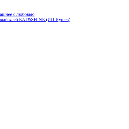
ашнее с любовью
евый хлеб EAT&SHINE (ИП Яушев)