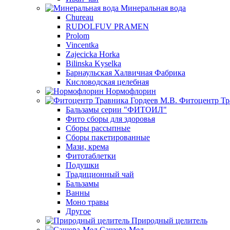
Минеральная вода
Chureau
RUDOLFUV PRAMEN
Prolom
Vincentka
Zajecicka Horka
Bilinska Kyselka
Барнаульская Халвичная Фабрика
Кисловодская целебная
Нормофлорин
Фитоцентр Тр
Бальзамы серии "ФИТОИЛ"
Фито сборы для здоровья
Сборы рассыпные
Сборы пакетированные
Мази, крема
Фитотаблетки
Подушки
Традиционный чай
Бальзамы
Ванны
Моно травы
Другое
Природный целитель
Сашера-Мед