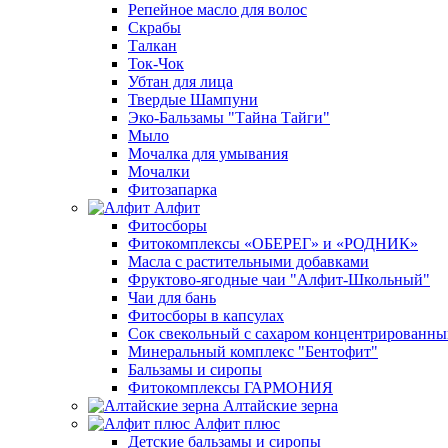
Репейное масло для волос
Скрабы
Талкан
Ток-Чок
Убтан для лица
Твердые Шампуни
Эко-Бальзамы "Тайна Тайги"
Мыло
Мочалка для умывания
Мочалки
Фитозапарка
Алфит
Фитосборы
Фитокомплексы «ОБЕРЕГ» и «РОДНИК»
Масла с растительными добавками
Фруктово-ягодные чаи "Алфит-Школьный"
Чаи для бань
Фитосборы в капсулах
Сок свекольный с сахаром концентрированн
Минеральный комплекс "Бентофит"
Бальзамы и сиропы
Фитокомплексы ГАРМОНИЯ
Алтайские зерна
Алфит плюс
Детские бальзамы и сиропы