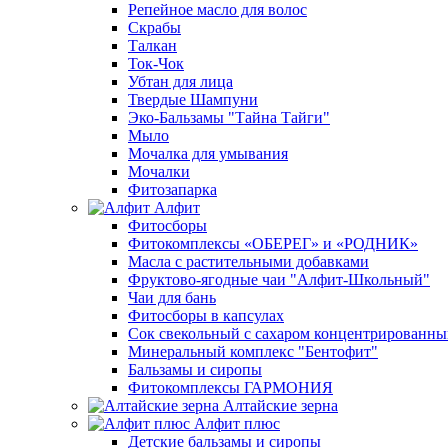
Репейное масло для волос
Скрабы
Талкан
Ток-Чок
Убтан для лица
Твердые Шампуни
Эко-Бальзамы "Тайна Тайги"
Мыло
Мочалка для умывания
Мочалки
Фитозапарка
Алфит
Фитосборы
Фитокомплексы «ОБЕРЕГ» и «РОДНИК»
Масла с растительными добавками
Фруктово-ягодные чаи "Алфит-Школьный"
Чаи для бань
Фитосборы в капсулах
Сок свекольный с сахаром концентрированн
Минеральный комплекс "Бентофит"
Бальзамы и сиропы
Фитокомплексы ГАРМОНИЯ
Алтайские зерна
Алфит плюс
Детские бальзамы и сиропы