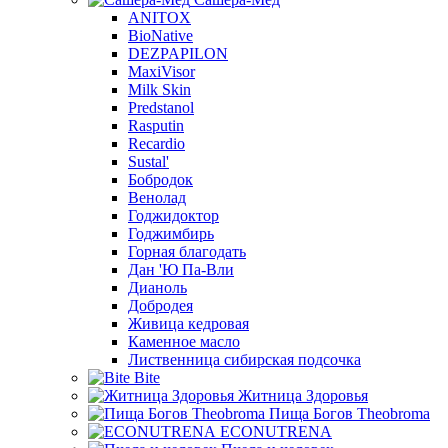
ANITOX
BioNative
DEZPAPILON
MaxiVisor
Milk Skin
Predstanol
Rasputin
Recardio
Sustal'
Бобродок
Венолад
Годжидоктор
Годжимбирь
Горная благодать
Дан 'Ю Па-Вли
Дианоль
Добродея
Живица кедровая
Каменное масло
Лиственница сибирская подсочка
Bite
Житница Здоровья
Пища Богов Theobroma
ECONUTRENA