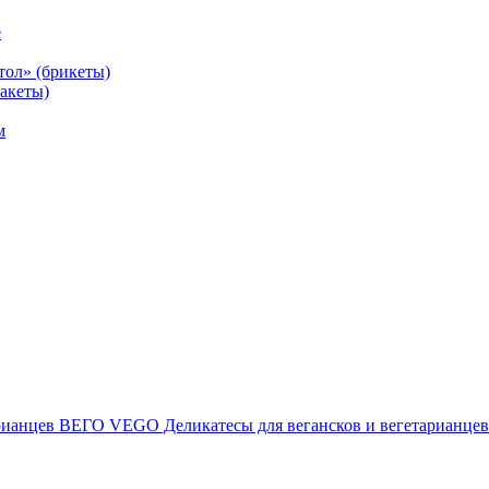
е
тол» (брикеты)
акеты)
м
ВЕГО VEGO Деликатесы для вегансков и вегетарианцев