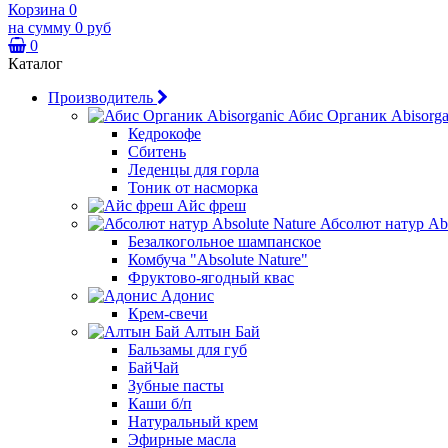
Корзина
0
на сумму
0 руб
0
Каталог
Производитель
Абис Органик Abisorga
Кедрокофе
Сбитень
Леденцы для горла
Тоник от насморка
Айс фреш
Абсолют натур Abs
Безалкогольное шампанское
Комбуча "Absolute Nature"
Фруктово-ягодный квас
Адонис
Крем-свечи
Алтын Бай
Бальзамы для губ
БайЧай
Зубные пасты
Каши б/п
Натуральный крем
Эфирные масла