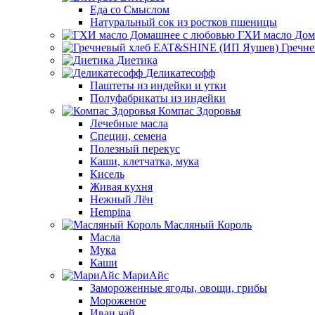
Еда со Смыслом
Натуральный сок из ростков пшеницы
ГХИ масло Дом
Гречн
Диетика
Деликатесофф
Паштеты из индейки и утки
Полуфабрикаты из индейки
Компас Здоровья
Лечебные масла
Специи, семена
Полезный перекус
Каши, клетчатка, мука
Кисель
Живая кухня
Нежный Лён
Hempina
Масляный Король
Масла
Мука
Каши
МариАйс
Замороженные ягоды, овощи, грибы
Мороженое
Иван чай