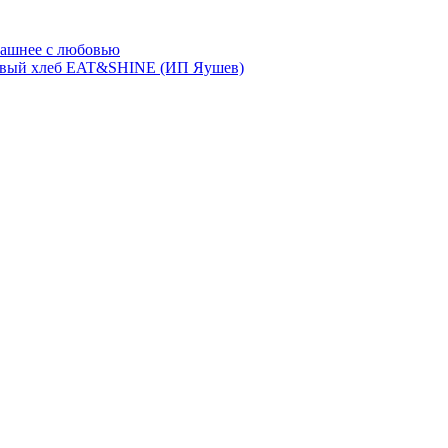
ашнее с любовью
евый хлеб EAT&SHINE (ИП Яушев)