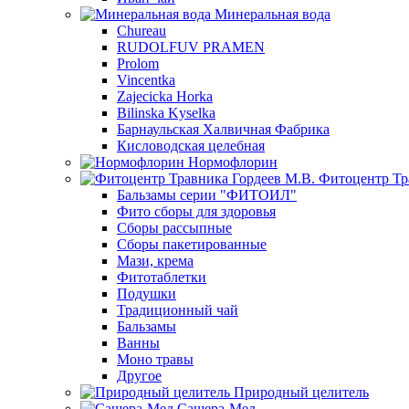
Минеральная вода
Chureau
RUDOLFUV PRAMEN
Prolom
Vincentka
Zajecicka Horka
Bilinska Kyselka
Барнаульская Халвичная Фабрика
Кисловодская целебная
Нормофлорин
Фитоцентр Тр
Бальзамы серии "ФИТОИЛ"
Фито сборы для здоровья
Сборы рассыпные
Сборы пакетированные
Мази, крема
Фитотаблетки
Подушки
Традиционный чай
Бальзамы
Ванны
Моно травы
Другое
Природный целитель
Сашера-Мед