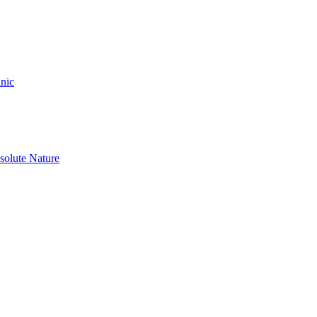
nic
olute Nature