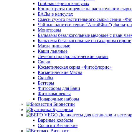
Грибная серия в капсулах
Концентраты пищевые на растительном сырь
БАДы в капсулах
Смеси сухого растительного сырья серии «Фи
Чайные напитки серии "АлтайФит"( фильтр-п
Монотравы
Бальзамы безалкогольные медовые с иван-чае
Бальзамы безалкогольные на сахарном сиропе
Масла пищевые
Каши льняные
Лечебно-профилактические кремы
Свечи
Косметическая серия «Фитофлорис»
Косметические Масла
Скрабы
Баттеры
Фитосборы для Бани
Фитокомплексы
Подарочные наборы
Биовестин
Булгарика
Варёные колбасы
Сосиски Веганские
Витграсс