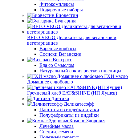
Фитокомплексы
Подарочные наборы
Биовестин
Булгарика
ВЕГО VEGO Деликатесы для вегансков и
вегетарианцев
Варёные колбасы
Сосиски Веганские
Витграсс
Еда со Смыслом
Натуральный сок из ростков пшеницы
ГХИ масло
Домашнее с любовью
Гречневый хлеб EAT&SHINE (ИП Яушев)
Диетика
Деликатесофф
Паштеты из индейки и утки
Полуфабрикаты из индейки
Компас Здоровья
Лечебные масла
Специи, семена
Полезный перекус