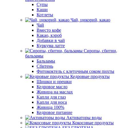
Супы
Каши
Котлеты
Чай, цикорий, какао
Чай
Вместо кофе
Какао, кэроб
Добавки в чай
Куркума латте
Сиропы, сбитни,
бальзамы
Бальзамы
Сбитень
Фитококтель с клеточным соком пихты
Кедровые продукты
Шишки и орешки
Кедровое масло
Живица на маслах
Капли для глаз
Капли для носа
Живица 100%
Кедровое питание
Активаторы воды
Кокосовые продукты
БЕЗ ГЛЮТЕНА