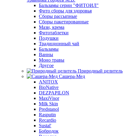
Бальзамы серии "ФИТОИЛ"
Фито сборы для здоровья
Сборы рассыпные
Сборы пакетированные
Мази, крема
Фитотаблетки
Подушки
Традиционный чай
Бальзамы
Ванны
Моно травы
Другое
Природный целитель
Сашера-Мед
ANITOX
BioNative
DEZPAPILON
MaxiVisor
Milk Skin
Predstanol
Rasputin
Recardio
Sustal'
Бобродок