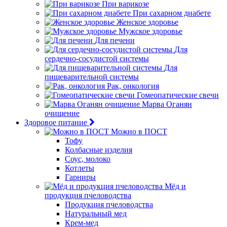
При варикозе
При сахарном диабете
Женское здоровье
Мужское здоровье
Для печени
Для
сердечно-сосудистой системы
Для
пищеварительной системы
Рак, онкология
Гомеопатические свечи
Марва Оганян
очищение
Здоровое питание
Можно в ПОСТ
Тофу
Колбасные изделия
Соус, молоко
Котлеты
Гарниры
Мёд и
продукция пчеловодства
Продукция пчеловодства
Натуральный мед
Крем-мед