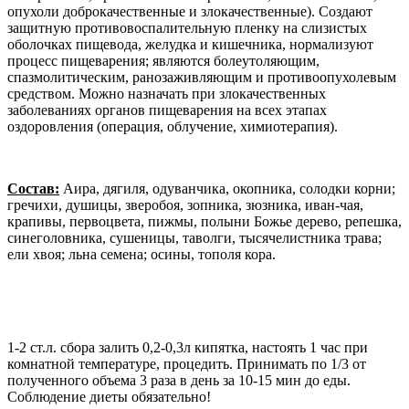
опухоли доброкачественные и злокачественные). Создают
защитную противовоспалительную пленку на слизистых
оболочках пищевода, желудка и кишечника, нормализуют
процесс пищеварения; являются болеутоляющим,
спазмолитическим, ранозаживляющим и противоопухолевым
средством. Можно назначать при злокачественных
заболеваниях органов пищеварения на всех этапах
оздоровления (операция, облучение, химиотерапия).
Состав:
Аира, дягиля, одуванчика, окопника, солодки корни;
гречихи, душицы, зверобоя, зопника, зюзника, иван-чая,
крапивы, первоцвета, пижмы, полыни Божье дерево, репешка,
синеголовника, сушеницы, таволги, тысячелистника трава;
ели хвоя; льна семена; осины, тополя кора.
1-2 ст.л. сбора залить 0,2-0,3л кипятка, настоять 1 час при
комнатной температуре, процедить. Принимать по 1/3 от
полученного объема 3 раза в день за 10-15 мин до еды.
Соблюдение диеты обязательно!