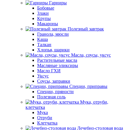
Гарниры
Бобовые
Злаки
Крупы
Макароны
Полезный завтрак
Гранола, мюсли
Каша
Талкан
Хлопья, шарики
Масла, соусы, уксус
Растительные масла
Масляные эликсиры
Масло ГХИ
Уксус
Соусы, заправки
Специи, приправы
Специи, пряности
Полезная соль
Мука, отруби,
клетчатка
Мука
Отруби
Клетчатка
Лечебно-столовая вода