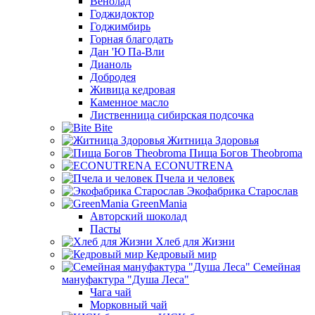
Венолад
Годжидоктор
Годжимбирь
Горная благодать
Дан 'Ю Па-Вли
Дианоль
Добродея
Живица кедровая
Каменное масло
Лиственница сибирская подсочка
Bite
Житница Здоровья
Пища Богов Theobroma
ECONUTRENA
Пчела и человек
Экофабрика Старослав
GreenMania
Авторский шоколад
Пасты
Хлеб для Жизни
Кедровый мир
Семейная
мануфактура "Душа Леса"
Чага чай
Морковный чай