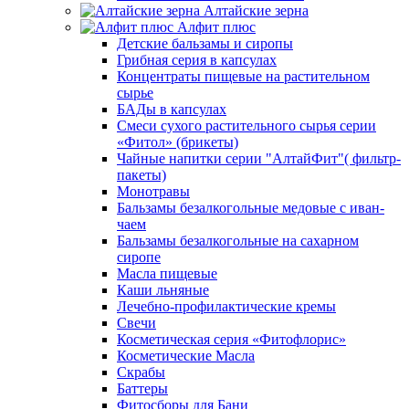
Алтайские зерна
Алфит плюс
Детские бальзамы и сиропы
Грибная серия в капсулах
Концентраты пищевые на растительном
сырье
БАДы в капсулах
Смеси сухого растительного сырья серии
«Фитол» (брикеты)
Чайные напитки серии "АлтайФит"( фильтр-
пакеты)
Монотравы
Бальзамы безалкогольные медовые с иван-
чаем
Бальзамы безалкогольные на сахарном
сиропе
Масла пищевые
Каши льняные
Лечебно-профилактические кремы
Свечи
Косметическая серия «Фитофлорис»
Косметические Масла
Скрабы
Баттеры
Фитосборы для Бани