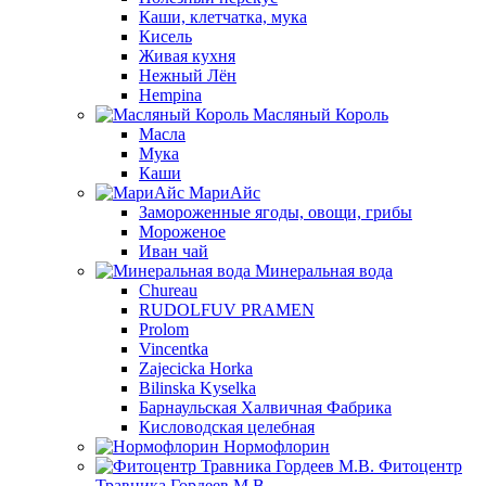
Каши, клетчатка, мука
Кисель
Живая кухня
Нежный Лён
Hempina
Масляный Король
Масла
Мука
Каши
МариАйс
Замороженные ягоды, овощи, грибы
Мороженое
Иван чай
Минеральная вода
Chureau
RUDOLFUV PRAMEN
Prolom
Vincentka
Zajecicka Horka
Bilinska Kyselka
Барнаульская Халвичная Фабрика
Кисловодская целебная
Нормофлорин
Фитоцентр
Травника Гордеев М.В.