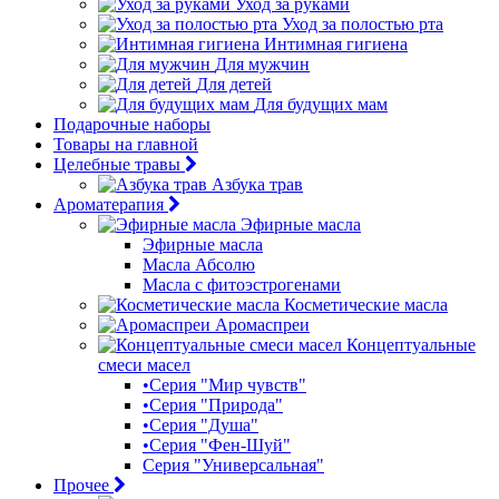
Уход за руками
Уход за полостью рта
Интимная гигиена
Для мужчин
Для детей
Для будущих мам
Подарочные наборы
Товары на главной
Целебные травы
Азбука трав
Ароматерапия
Эфирные масла
Эфирные масла
Масла Абсолю
Масла с фитоэстрогенами
Косметические масла
Аромаспреи
Концептуальные
смеси масел
•Серия "Мир чувств"
•Серия "Природа"
•Серия "Душа"
•Серия "Фен-Шуй"
Серия "Универсальная"
Прочее