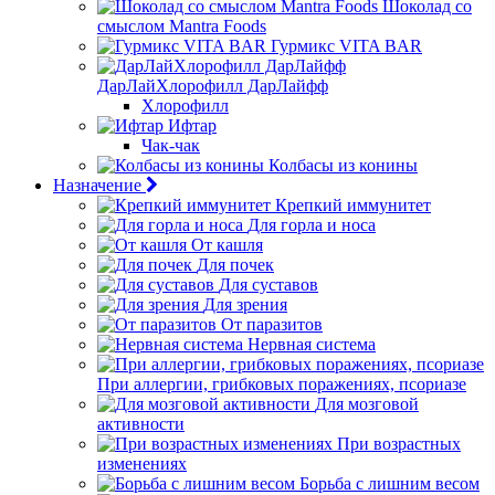
Шоколад со
смыслом Mantra Foods
Гурмикс VITA BAR
ДарЛайХлорофилл ДарЛайфф
Хлорофилл
Ифтар
Чак-чак
Колбасы из конины
Назначение
Крепкий иммунитет
Для горла и носа
От кашля
Для почек
Для суставов
Для зрения
От паразитов
Нервная система
При аллергии, грибковых поражениях, псориазе
Для мозговой
активности
При возрастных
изменениях
Борьба с лишним весом