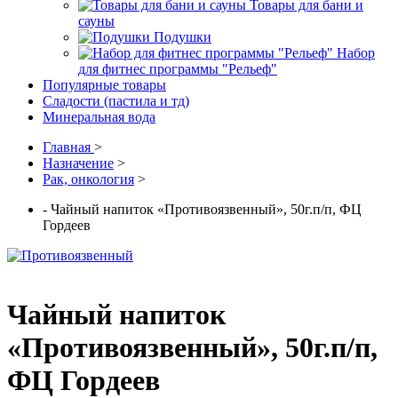
Товары для бани и
сауны
Подушки
Набор
для фитнес программы "Рельеф"
Популярные товары
Сладости (пастила и тд)
Минеральная вода
Главная
>
Назначение
>
Рак, онкология
>
- Чайный напиток «Противоязвенный», 50г.п/п, ФЦ
Гордеев
Чайный напиток
«Противоязвенный», 50г.п/п,
ФЦ Гордеев