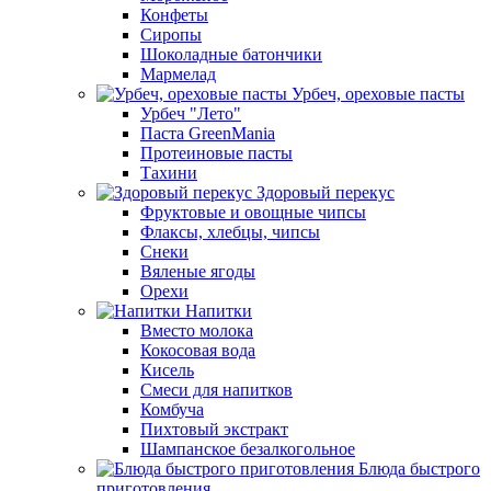
Конфеты
Сиропы
Шоколадные батончики
Мармелад
Урбеч, ореховые пасты
Урбеч "Лето"
Паста GreenMania
Протеиновые пасты
Тахини
Здоровый перекус
Фруктовые и овощные чипсы
Флаксы, хлебцы, чипсы
Снеки
Вяленые ягоды
Орехи
Напитки
Вместо молока
Кокосовая вода
Кисель
Смеси для напитков
Комбуча
Пихтовый экстракт
Шампанское безалкогольное
Блюда быстрого
приготовления