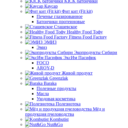
KICK батончики
Каусар
Фит кит (Fit kit)
Печенье глазированное
Батончики протеиновые
Сташевское
Healthy Food Тофу
Fitness Food Factory
ЭМИЗ
Эмиз
Экопродукты Сибири
ЭксИм Пасифик
FOCO
AROY-D
Живой продукт
Greenzlak
Baraka
Полезные продукты
Масла
Уходовая косметика
Полезнотека
Мёд и
продукция пчеловодства
Kombutist
Nut&Go