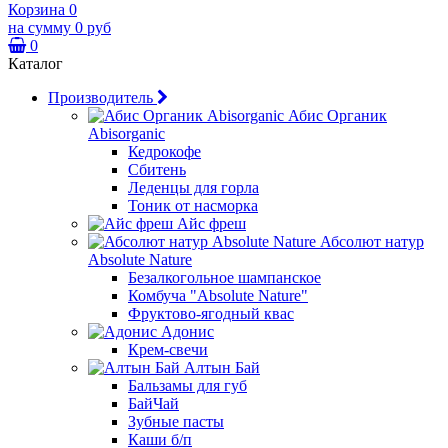
Корзина
0
на сумму
0 руб
0
Каталог
Производитель
Абис Органик
Abisorganic
Кедрокофе
Сбитень
Леденцы для горла
Тоник от насморка
Айс фреш
Абсолют натур
Absolute Nature
Безалкогольное шампанское
Комбуча "Absolute Nature"
Фруктово-ягодный квас
Адонис
Крем-свечи
Алтын Бай
Бальзамы для губ
БайЧай
Зубные пасты
Каши б/п