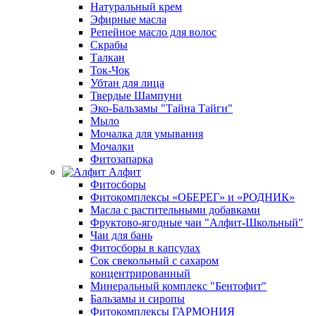
Натуральный крем
Эфирные масла
Репейное масло для волос
Скрабы
Талкан
Ток-Чок
Убтан для лица
Твердые Шампуни
Эко-Бальзамы "Тайна Тайги"
Мыло
Мочалка для умывания
Мочалки
Фитозапарка
Алфит
Фитосборы
Фитокомплексы «ОБЕРЕГ» и «РОДНИК»
Масла с растительными добавками
Фруктово-ягодные чаи "Алфит-Школьный"
Чаи для бань
Фитосборы в капсулах
Сок свекольный с сахаром
концентрированный
Минеральный комплекс "Бентофит"
Бальзамы и сиропы
Фитокомплексы ГАРМОНИЯ