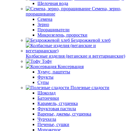
Щелочная вода
Семена, зерно,
проращивание
Семена
Зерно
Проращиватели
Микрозелень, проростки
Бездрожжевой хлеб
Колбасные изделия (веганские и вегетарианские)
Тофу
Консервация
Хумус, паштеты
Фрукты
Супы
Полезные сладости
Шоколад
Батончики
Карамель, сгущенка
Фруктовая пастила
Варенье, джемы, сгущенка
Чурчхела
Печенье, сушки
Мороженое