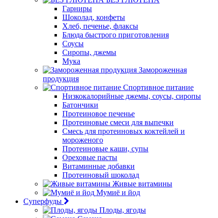
Гарниры
Шоколад, конфеты
Хлеб, печенье, флаксы
Блюда быстрого приготовления
Соусы
Сиропы, джемы
Мука
Замороженная
продукция
Спортивное питание
Низкокалорийные джемы, соусы, сиропы
Батончики
Протеиновое печенье
Протеиновые смеси для выпечки
Смесь для протеиновых коктейлей и
мороженого
Протеиновые каши, супы
Ореховые пасты
Витаминные добавки
Протеиновый шоколад
Живые витамины
Мумиё и йод
Суперфуды
Плоды, ягоды