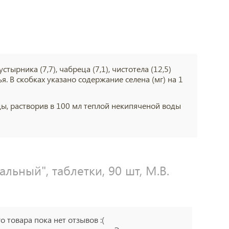
устырника (7,7), чабреца (7,1), чистотела (12,5)
тья. В скобках указано содержание селена (мг) на 1
еды, растворив в 100 мл теплой некипяченой воды
льный", таблетки, 90 шт, М.В.
го товара пока нет отзывов :(