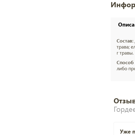
Инфор
Описа
Состав:
трава; е
г травы.
Способ
либо пр
Отзыв
Горде
Уже 