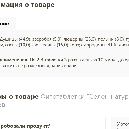
мация о товаре
ние
Душицы (44,9), зверобоя (5,0), люцерны (25,0), полыни (8,0), п
ли, сосны (10,0) хвоя; осины (15,0) кора; смородины (41,6) лис
 применения:
По 2-4 таблетки 3 раза в день за 10 минут до 
оглотить не разжевывая, запив водой.
ы о товаре
Фитотаблетки "Селен натура
ев
У это
пробовали продукт?