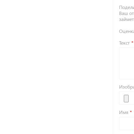
Подели
Ваш от
займет
Оценк
Текст
Изобр
Имя