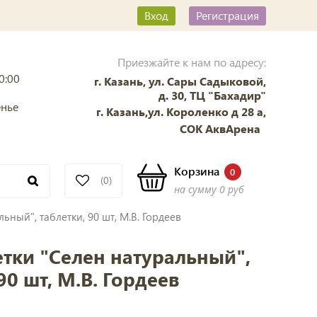
Вход
Регистрация
Приезжайте к нам по адресу:
0:00
г. Казань, ул. Сары Садыковой,
д. 30, ТЦ "Бахадир"
енье
г. Казань,ул. Короленко д 28 а,
СОК АквАрена
Корзина
0
(0)
на сумму
0 руб
ьный", таблетки, 90 шт, М.В. Гордеев
тки "Селен натуральный",
90 шт, М.В. Гордеев