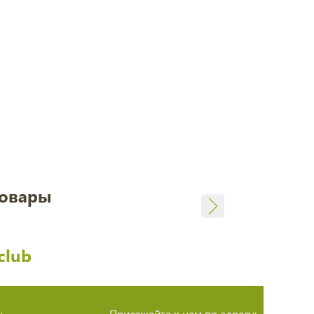
товары
club
ы
Приезжайте к нам по адресу: