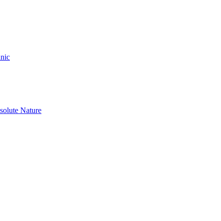
nic
olute Nature