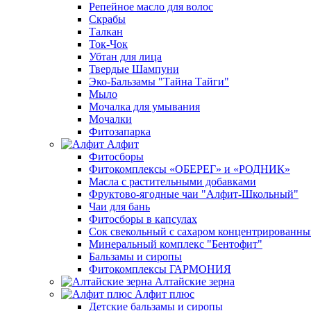
Репейное масло для волос
Скрабы
Талкан
Ток-Чок
Убтан для лица
Твердые Шампуни
Эко-Бальзамы "Тайна Тайги"
Мыло
Мочалка для умывания
Мочалки
Фитозапарка
Алфит
Фитосборы
Фитокомплексы «ОБЕРЕГ» и «РОДНИК»
Масла с растительными добавками
Фруктово-ягодные чаи "Алфит-Школьный"
Чаи для бань
Фитосборы в капсулах
Сок свекольный с сахаром концентрированн
Минеральный комплекс "Бентофит"
Бальзамы и сиропы
Фитокомплексы ГАРМОНИЯ
Алтайские зерна
Алфит плюс
Детские бальзамы и сиропы