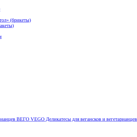
е
тол» (брикеты)
акеты)
м
ВЕГО VEGO Деликатесы для вегансков и вегетарианцев