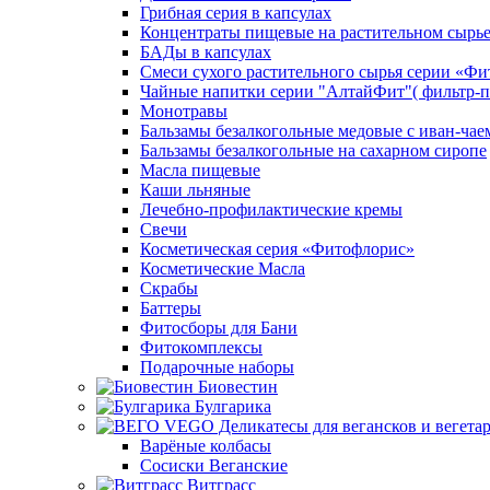
Грибная серия в капсулах
Концентраты пищевые на растительном сырь
БАДы в капсулах
Смеси сухого растительного сырья серии «Фи
Чайные напитки серии "АлтайФит"( фильтр-п
Монотравы
Бальзамы безалкогольные медовые с иван-чае
Бальзамы безалкогольные на сахарном сиропе
Масла пищевые
Каши льняные
Лечебно-профилактические кремы
Свечи
Косметическая серия «Фитофлорис»
Косметические Масла
Скрабы
Баттеры
Фитосборы для Бани
Фитокомплексы
Подарочные наборы
Биовестин
Булгарика
Варёные колбасы
Сосиски Веганские
Витграсс