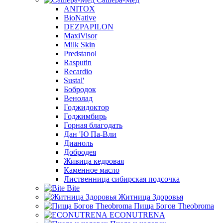
ANITOX
BioNative
DEZPAPILON
MaxiVisor
Milk Skin
Predstanol
Rasputin
Recardio
Sustal'
Бобродок
Венолад
Годжидоктор
Годжимбирь
Горная благодать
Дан 'Ю Па-Вли
Дианоль
Добродея
Живица кедровая
Каменное масло
Лиственница сибирская подсочка
Bite
Житница Здоровья
Пища Богов Theobroma
ECONUTRENA