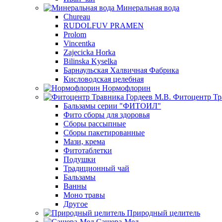
Минеральная вода
Chureau
RUDOLFUV PRAMEN
Prolom
Vincentka
Zajecicka Horka
Bilinska Kyselka
Барнаульская Халвичная Фабрика
Кисловодская целебная
Нормофлорин
Фитоцентр Тр
Бальзамы серии "ФИТОИЛ"
Фито сборы для здоровья
Сборы рассыпные
Сборы пакетированные
Мази, крема
Фитотаблетки
Подушки
Традиционный чай
Бальзамы
Ванны
Моно травы
Другое
Природный целитель
Сашера-Мед