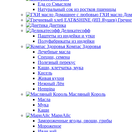
Еда со Смыслом
Натуральный сок из ростков пшеницы
ГХИ масло Дом
Гречн
Диетика
Деликатесофф
Паштеты из индейки и утки
Полуфабрикаты из индейки
Компас Здоровья
Лечебные масла
Специи, семена
Полезный перекус
Каши, клетчатка, мука
Кисель
Живая кухня
Нежный Лён
Hempina
Масляный Король
Масла
Мука
Каши
МариАйс
Замороженные ягоды, овощи, грибы
Мороженое
Иван чай