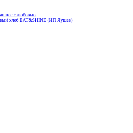
ашнее с любовью
евый хлеб EAT&SHINE (ИП Яушев)