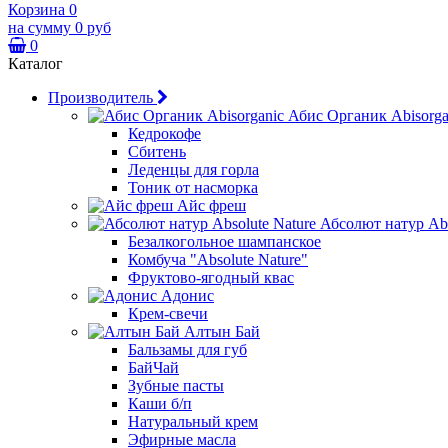
Корзина
0
на сумму
0 руб
0
Каталог
Производитель
Абис Органик Abisorga
Кедрокофе
Сбитень
Леденцы для горла
Тоник от насморка
Айс фреш
Абсолют натур Abs
Безалкогольное шампанское
Комбуча "Absolute Nature"
Фруктово-ягодный квас
Адонис
Крем-свечи
Алтын Бай
Бальзамы для губ
БайЧай
Зубные пасты
Каши б/п
Натуральный крем
Эфирные масла