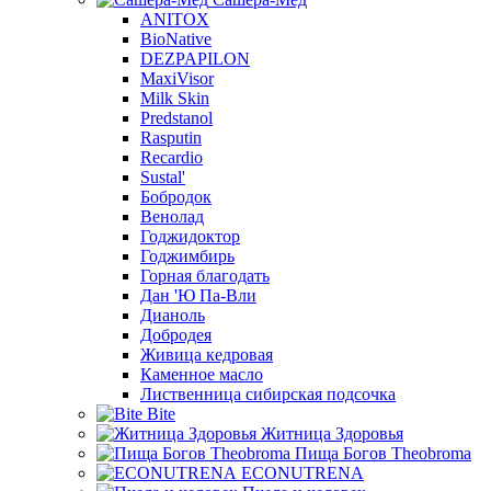
ANITOX
BioNative
DEZPAPILON
MaxiVisor
Milk Skin
Predstanol
Rasputin
Recardio
Sustal'
Бобродок
Венолад
Годжидоктор
Годжимбирь
Горная благодать
Дан 'Ю Па-Вли
Дианоль
Добродея
Живица кедровая
Каменное масло
Лиственница сибирская подсочка
Bite
Житница Здоровья
Пища Богов Theobroma
ECONUTRENA