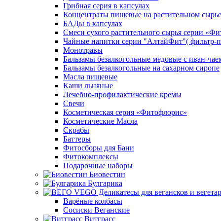
Грибная серия в капсулах
Концентраты пищевые на растительном сырь
БАДы в капсулах
Смеси сухого растительного сырья серии «Фи
Чайные напитки серии "АлтайФит"( фильтр-п
Монотравы
Бальзамы безалкогольные медовые с иван-чае
Бальзамы безалкогольные на сахарном сиропе
Масла пищевые
Каши льняные
Лечебно-профилактические кремы
Свечи
Косметическая серия «Фитофлорис»
Косметические Масла
Скрабы
Баттеры
Фитосборы для Бани
Фитокомплексы
Подарочные наборы
Биовестин
Булгарика
Варёные колбасы
Сосиски Веганские
Витграсс