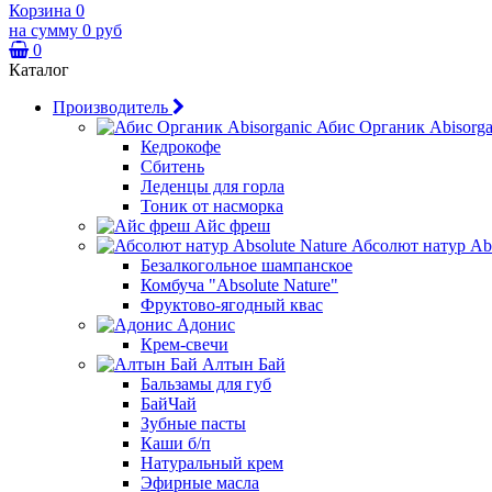
Корзина
0
на сумму
0 руб
0
Каталог
Производитель
Абис Органик Abisorga
Кедрокофе
Сбитень
Леденцы для горла
Тоник от насморка
Айс фреш
Абсолют натур Abs
Безалкогольное шампанское
Комбуча "Absolute Nature"
Фруктово-ягодный квас
Адонис
Крем-свечи
Алтын Бай
Бальзамы для губ
БайЧай
Зубные пасты
Каши б/п
Натуральный крем
Эфирные масла