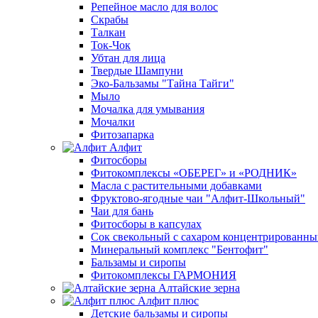
Репейное масло для волос
Скрабы
Талкан
Ток-Чок
Убтан для лица
Твердые Шампуни
Эко-Бальзамы "Тайна Тайги"
Мыло
Мочалка для умывания
Мочалки
Фитозапарка
Алфит
Фитосборы
Фитокомплексы «ОБЕРЕГ» и «РОДНИК»
Масла с растительными добавками
Фруктово-ягодные чаи "Алфит-Школьный"
Чаи для бань
Фитосборы в капсулах
Сок свекольный с сахаром концентрированн
Минеральный комплекс "Бентофит"
Бальзамы и сиропы
Фитокомплексы ГАРМОНИЯ
Алтайские зерна
Алфит плюс
Детские бальзамы и сиропы