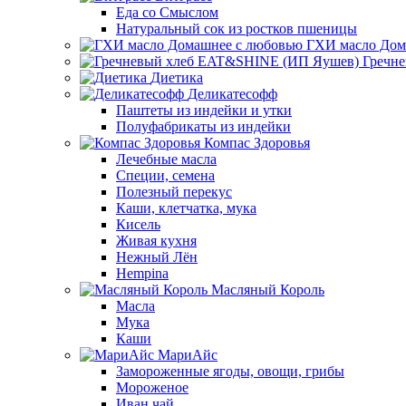
Еда со Смыслом
Натуральный сок из ростков пшеницы
ГХИ масло Дом
Гречн
Диетика
Деликатесофф
Паштеты из индейки и утки
Полуфабрикаты из индейки
Компас Здоровья
Лечебные масла
Специи, семена
Полезный перекус
Каши, клетчатка, мука
Кисель
Живая кухня
Нежный Лён
Hempina
Масляный Король
Масла
Мука
Каши
МариАйс
Замороженные ягоды, овощи, грибы
Мороженое
Иван чай