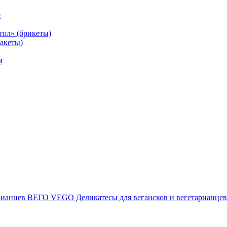
е
тол» (брикеты)
акеты)
м
ВЕГО VEGO Деликатесы для вегансков и вегетарианцев