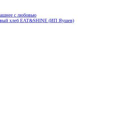
ашнее с любовью
евый хлеб EAT&SHINE (ИП Яушев)