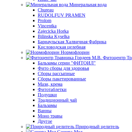
Минеральная вода
Chureau
RUDOLFUV PRAMEN
Prolom
Vincentka
Zajecicka Horka
Bilinska Kyselka
Барнаульская Халвичная Фабрика
Кисловодская целебная
Нормофлорин
Фитоцентр Тр
Бальзамы серии "ФИТОИЛ"
Фито сборы для здоровья
Сборы рассыпные
Сборы пакетированные
Мази, крема
Фитотаблетки
Подушки
Традиционный чай
Бальзамы
Ванны
Моно травы
Другое
Природный целитель
Сашера-Мед