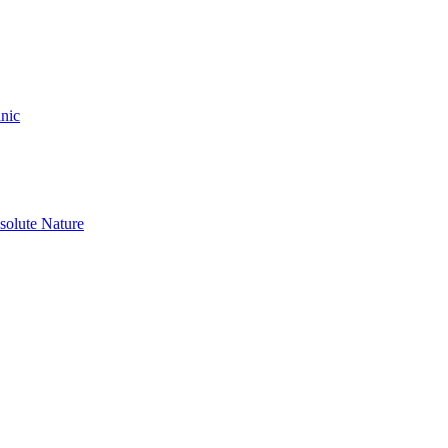
nic
olute Nature