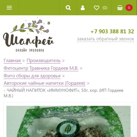
(0)
0
+7 903 388 81 32
заказать обратный звонок
Главная
>
Производитель
>
Фитоцентр Травника Гордеев М.В.
>
Фито сборы для здоровья
>
Авторские чайные напитки (Гордеев)
>
- ЧАЙНЫЙ НАПИТОК «ИММУНОФИТ», 50г, кор. (ИП Гордеев
М.В.)