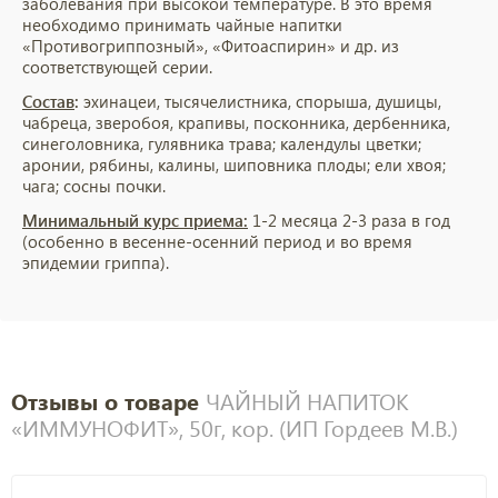
заболевания при высокой температуре. В это время
необходимо принимать чайные напитки
«Противогриппозный», «Фитоаспирин» и др. из
соответствующей серии.
Состав
:
эхинацеи, тысячелистника, спорыша, душицы,
чабреца, зверобоя, крапивы, посконника, дербенника,
синеголовника, гулявника трава; календулы цветки;
аронии, рябины, калины, шиповника плоды; ели хвоя;
чага; сосны почки.
Минимальный курс приема:
1-2 месяца 2-3 раза в год
(особенно в весенне-осенний период и во время
эпидемии гриппа).
Отзывы о товаре
ЧАЙНЫЙ НАПИТОК
«ИММУНОФИТ», 50г, кор. (ИП Гордеев М.В.)