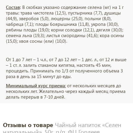
Состав
:
В скобках указано содержание селена (мг) на 1 г
травы: трава чистотела (12,5), пустырника (7,7), душицы
(44,9), зверобоя (5,0), люцерны (25,0), полыни (8,0),
чабреца (7,1); плоды боярышника (11,8), укропа (30,0),
рябины плоды (19,0); корни солодки (12,1), дягиля (30,0);
семена льна (19,3); листья смородины (41,6); кора осины
(15,0); хвоя сосны (ели) (10,0).
От 1 до 7 лет – 1 ч.л., от 7 до 12 лет – 1 дес. л., от 12 и выше
– 1 ст. л. залить стаканом кипятка, настоять 45 мин,
процедить. Принимать по 1/3 от полученного объема 3
раза в день за 15 минут до еды.
Минимальный курс
приема
:
от нескольких месяцев до
нескольких лет. Желательно через каждый месяц приема
делать перерыв в 7-10 дней.
Отзывы о товаре
Чайный напиток «Селен
натуральный», 50г, п/п, ФЦ Гордеев