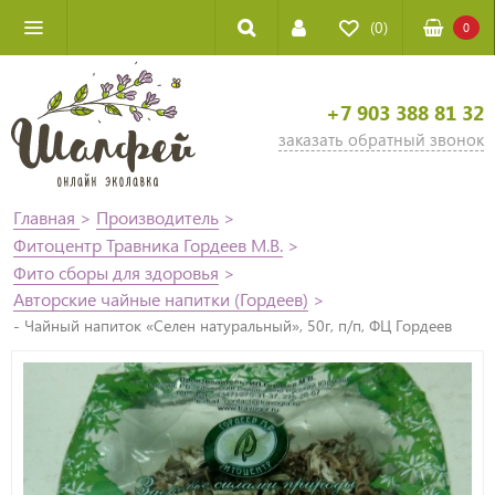
(0)
0
+7 903 388 81 32
заказать обратный звонок
Главная
>
Производитель
>
Фитоцентр Травника Гордеев М.В.
>
Фито сборы для здоровья
>
Авторские чайные напитки (Гордеев)
>
- Чайный напиток «Селен натуральный», 50г, п/п, ФЦ Гордеев