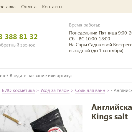
оставка
Оплата
Контакты
Время работы:
Понедельник-Пятница 9:00-2
3 388 81 32
Сб - ВС 10:00-18:00
На Сары Садыковой Воскрес
 обратный звонок
выходной (до 1 сентября)
>
БИО косметика
>
Уход за телом
>
Соль для ванн
>
- Английс
Английска
Kings salt