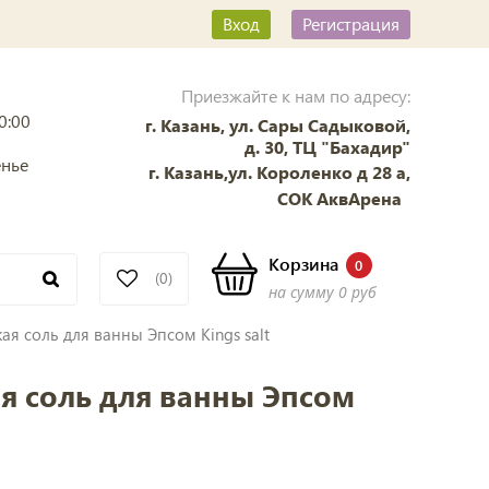
Вход
Регистрация
Приезжайте к нам по адресу:
0:00
г. Казань, ул. Сары Садыковой,
д. 30, ТЦ "Бахадир"
енье
г. Казань,ул. Короленко д 28 а,
СОК АквАрена
Корзина
0
(0)
на сумму
0 руб
кая соль для ванны Эпсом Kings salt
я соль для ванны Эпсом