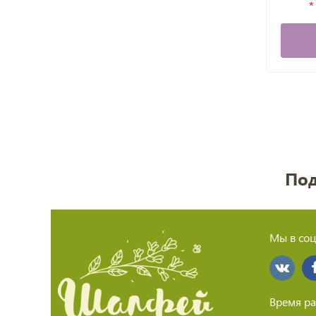
Под
Мы в соц
Время ра