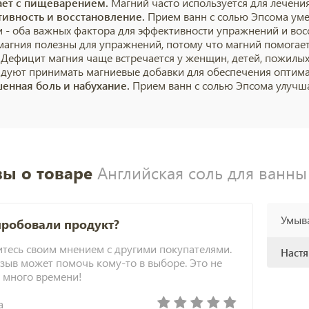
ет с пищеварением.
Магний часто используется для лечени
ивность и восстановление.
Прием ванн с солью Эпсома ум
и - оба важных фактора для эффективности упражнений и вос
магния полезны для упражнений, потому что магний помогае
. Дефицит магния чаще встречается у женщин, детей, пожилых
дуют принимать магниевые добавки для обеспечения оптима
енная боль и набухание.
Прием ванн с солью Эпсома улучш
ы о товаре
Английская соль для ванны 
Умыва
пробовали продукт?
тесь своим мнением с другими покупателями.
Настя
зыв может помочь кому-то в выборе. Это не
 много времени!
а