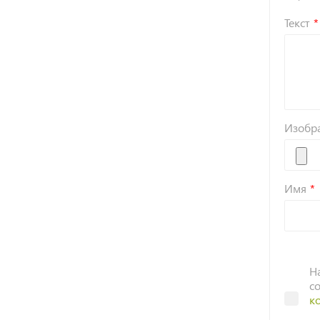
Текст
Изобр
Имя
Н
с
к