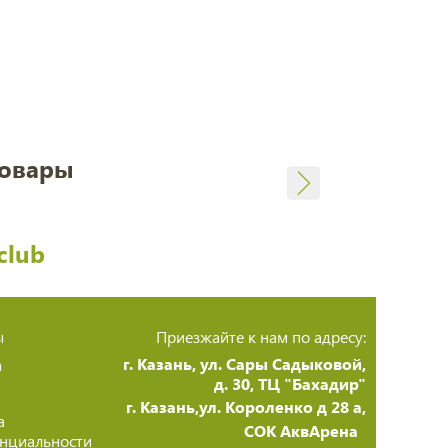
товары
club
ы
Приезжайте к нам по адресу:
г. Казань, ул. Сары Садыковой,
а
д. 30, ТЦ "Бахадир"
г. Казань,ул. Короленко д 28 а,
а
СОК АквАрена
нциальности