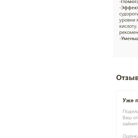
-
Помога
-Эффект
судорог
уровни 
кислоту
рекомен
-Уменьш
Отзыв
Уже 
Подели
Ваш от
займет
Оценк