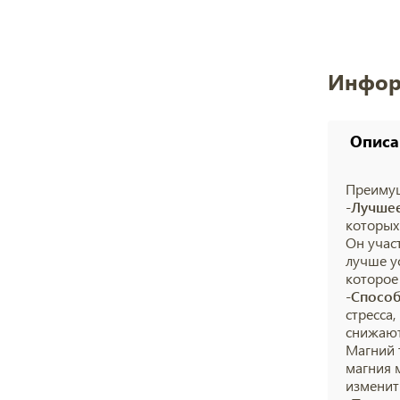
Инфор
Описа
Преимущ
-Лучше
которых
Он учас
лучше у
которое
-Способ
стресса
снижают
Магний 
магния 
изменит