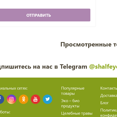
ОТПРАВИТЬ
Просмотренные 
пишитесь на нас в Telegram
@shalfey
иальных сетях:
Популярные
Контакт
товары
Доставк
Эко – био
Блог
продукты
Политик
боты:
Целебные травы
конфиде