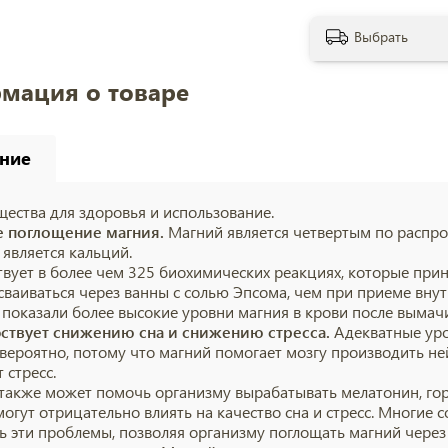
Выбрать
мация о товаре
ние
ества для здоровья и использование.
е поглощение магния.
Магний является четвертым по распро
 является кальций.
твует в более чем 325 биохимических реакциях, которые при
сваиваться через ванны с солью Эпсома, чем при приеме внут
 показали более высокие уровни магния в крови после вымачи
ствует снижению сна и снижению стресса.
Адекватные уро
, вероятно, потому что магний помогает мозгу производить н
 стресс.
также может помочь организму вырабатывать мелатонин, горм
могут отрицательно влиять на качество сна и стресс. Многие
ь эти проблемы, позволяя организму поглощать магний через