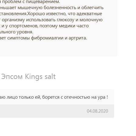
я проблем с пищеварением.
еньшает мышечную болезненность и облегчить
становления.Хорошо известно, что адекватные
т организму использовать глюкозу и молочную
 и у спортсменов, поэтому медики часто
льного уровня.
ает симптомы фибромиалгии и артрита.
Эпсом Kings salt
ю лицо только ей, борется с отечностью на ура !
04.08.2020