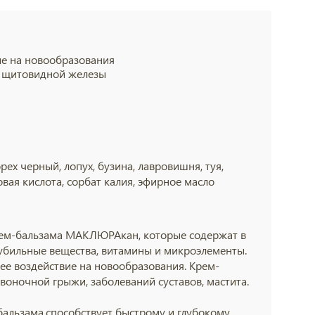
е на новообразования
ы щитовидной железы
рех черный, лопух, бузина, лавровишня, туя,
овая кислота, сорбат калия, эфирное масло
ем-бальзама МАКЛЮРАкан, которые содержат в
дубильные вещества, витамины и микроэлементы.
е воздействие на новообразования. Крем-
оночной грыжи, заболеваний суставов, мастита.
альзама,способствует быстрому и глубокому