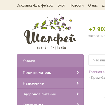
Эколавка-Шалфей.рф
Блог
Новости
О нас
Д
+7 90
заказать
Каталог
Главная
Производитель
- Крем-б
Назначение
Здоровое питание
Суперфуды