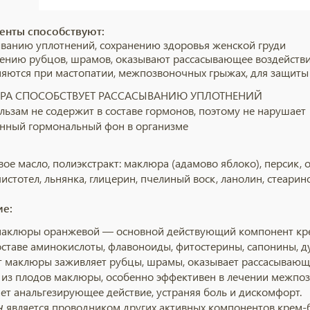
енты способствуют:
ыванию уплотнений, сохранению здоровья женской груди
ению рубцов, шрамов, оказывают рассасывающее воздействи
яются при мастопатии, межпозвоночных грыжах, для защит
А СПОСОБСТВУЕТ РАССАСЫВАНИЮ УПЛОТНЕНИЙ
льзам не содержит в составе гормонов, поэтому не нарушает
енный гормональный фон в организме
ое масло, полиэкстракт: маклюра (адамово яблоко), персик, о
чистотел, льнянка, глицерин, пчелиный воск, ланолин, стеарин
ие:
аклюры оранжевой ― основной действующий компонент кр
оставе аминокислоты, флавоноиды, фитостерины, сапонины, 
т маклюры заживляет рубцы, шрамы, оказывает рассасывающе
 из плодов маклюры, особенно эффективен в лечении межпозв
ет анальгезирующее действие, устраняя боль и дискомфорт.
н
является проводником других активных компонентов крем-б