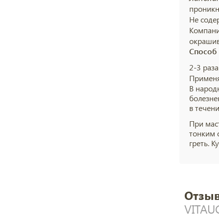
проникн
Не соде
Компани
окрашив
Способ
2-3 раз
Применя
В народ
болезне
в течени
При мас
тонким 
греть. 
Отзыв
VITAUC