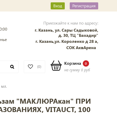
Вход
Регистрация
Приезжайте к нам по адресу:
0:00
г. Казань, ул. Сары Садыковой,
д. 30, ТЦ "Бахадир"
енье
г. Казань,ул. Короленко д 28 а,
СОК АквАрена
Корзина
0
(0)
на сумму
0 руб
 мл.
ьзам "МАКЛЮРАкан" ПРИ
ЗОВАНИЯХ, VITAUCT, 100