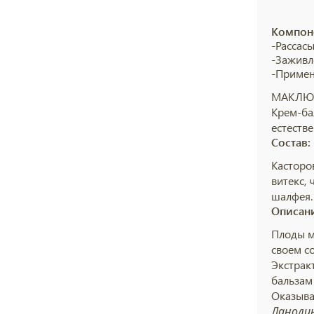
Компон
-Рассас
-Заживл
-Примен
МАКЛЮР
Крем-ба
естеств
Состав:
Касторов
витекс, 
шалфея.
Описан
Плоды м
своем с
Экстрак
бальзам
Оказыва
Ланоли