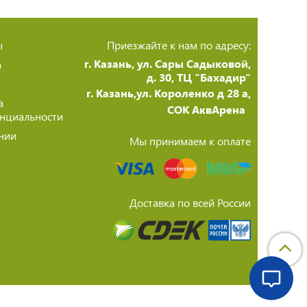
ы
Приезжайте к нам по адресу:
г. Казань, ул. Сары Садыковой,
а
д. 30, ТЦ "Бахадир"
г. Казань,ул. Короленко д 28 а,
а
СОК АквАрена
нциальности
нии
Мы принимаем к оплате
Доставка по всей России