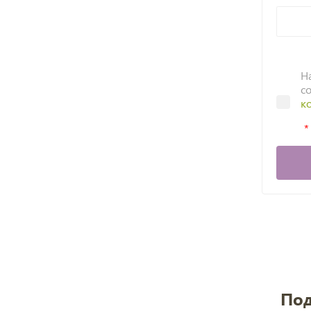
Н
с
к
Под