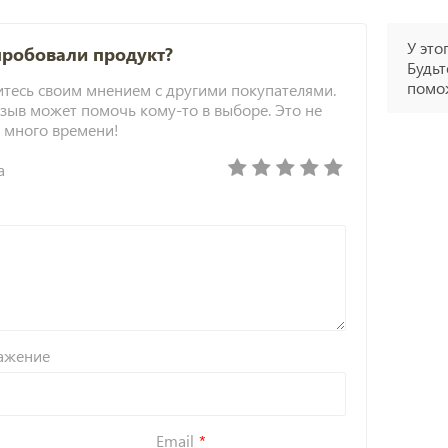
У это
пробовали продукт?
Будьт
помож
тесь своим мнением с другими покупателями.
зыв может помочь кому-то в выборе. Это не
 много времени!
а
ажение
Email