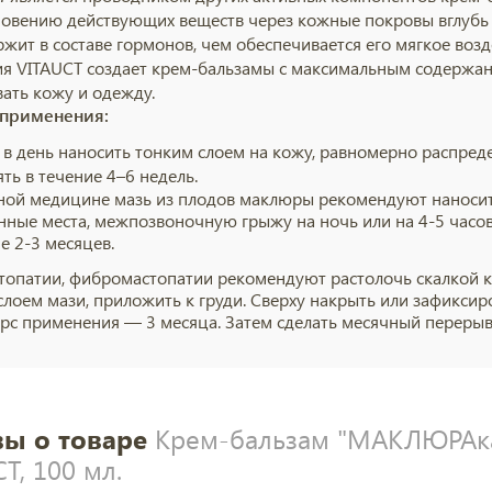
овению действующих веществ через кожные покровы вглубь т
ржит в составе гормонов, чем обеспечивается его мягкое возд
я VITAUCT создает крем-бальзамы с максимальным содержан
ать кожу и одежду.
 применения:
а в день наносить тонким слоем на кожу, равномерно распр
ть в течение 4–6 недель.
ной медицине мазь из плодов маклюры рекомендуют наносить
нные места, межпозвоночную грыжу на ночь или на 4-5 часов
е 2-3 месяцев.
топатии, фибромастопатии рекомендуют растолочь скалкой кап
слоем мази, приложить к груди. Сверху накрыть или зафиксиро
Курс применения — 3 месяца. Затем сделать месячный переры
ы о товаре
Крем-бальзам "МАКЛЮРА
T, 100 мл.