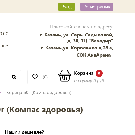
Вход
Регистрация
Приезжайте к нам по адресу:
0:00
г. Казань, ул. Сары Садыковой,
д. 30, ТЦ "Бахадир"
енье
г. Казань,ул. Короленко д 28 а,
СОК АквАрена
Корзина
0
(0)
на сумму
0 руб
>
- Корица 60г (Компас здоровья)
г (Компас здоровья)
б
Нашли
дешевле?