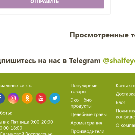
ОТПРАВИТЬ
Просмотренные 
пишитесь на нас в Telegram
@shalfey
иальных сетях:
Популярные
Контакт
товары
Доставк
Эко – био
Блог
продукты
Политик
боты:
Целебные травы
конфиде
ник-Пятница 9:00-20:00
Ароматерапия
О компа
10:00-18:00
Производители
 Садыковой Воскресенье