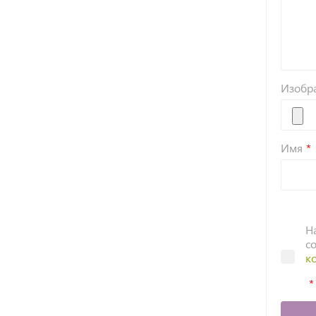
Изобр
Имя
Н
с
к