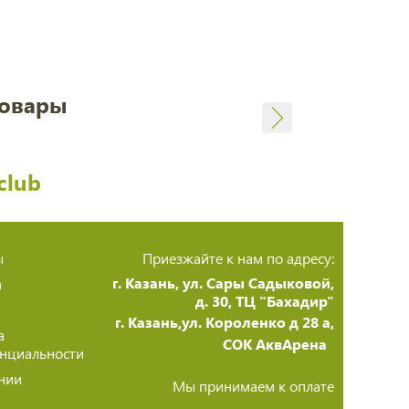
товары
club
ы
Приезжайте к нам по адресу:
г. Казань, ул. Сары Садыковой,
а
д. 30, ТЦ "Бахадир"
г. Казань,ул. Короленко д 28 а,
а
СОК АквАрена
нциальности
нии
Мы принимаем к оплате