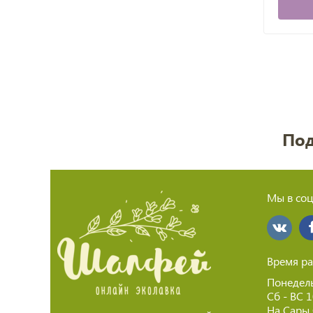
Под
Мы в соц
Время ра
Понедель
Сб - ВС 
На Сары