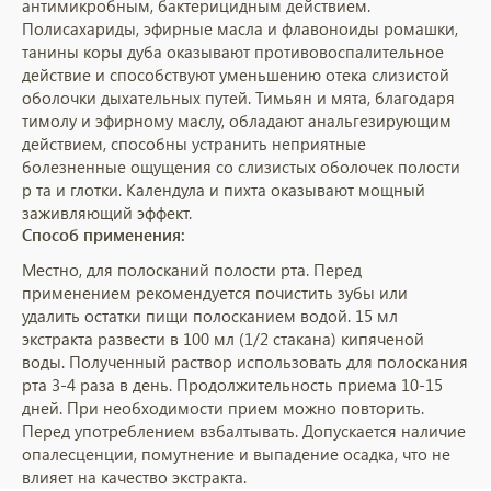
антимикробным, бактерицидным действием.
Полисахариды, эфирные масла и флавоноиды ромашки,
танины коры дуба оказывают противовоспалительное
действие и способствуют уменьшению отека слизистой
оболочки дыхательных путей. Тимьян и мята, благодаря
тимолу и эфирному маслу, обладают анальгезирующим
действием, способны устранить неприятные
болезненные ощущения со слизистых оболочек полости
р та и глотки. Календула и пихта оказывают мощный
заживляющий эффект.
Способ применения:
Местно, для полосканий полости рта. Перед
применением рекомендуется почистить зубы или
удалить остатки пищи полосканием водой. 15 мл
экстракта развести в 100 мл (1/2 стакана) кипяченой
воды. Полученный раствор использовать для полоскания
рта 3-4 раза в день. Продолжительность приема 10-15
дней. При необходимости прием можно повторить.
Перед употреблением взбалтывать. Допускается наличие
опалесценции, помутнение и выпадение осадка, что не
влияет на качество экстракта.