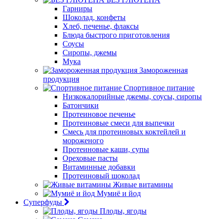
Гарниры
Шоколад, конфеты
Хлеб, печенье, флаксы
Блюда быстрого приготовления
Соусы
Сиропы, джемы
Мука
Замороженная
продукция
Спортивное питание
Низкокалорийные джемы, соусы, сиропы
Батончики
Протеиновое печенье
Протеиновые смеси для выпечки
Смесь для протеиновых коктейлей и
мороженого
Протеиновые каши, супы
Ореховые пасты
Витаминные добавки
Протеиновый шоколад
Живые витамины
Мумиё и йод
Суперфуды
Плоды, ягоды