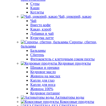
Супы
Каши
Котлеты
Чай, цикорий, какао
Чай
Вместо кофе
Какао, кэроб
Добавки в чай
Куркума латте
Сиропы, сбитни,
бальзамы
Бальзамы
Сбитень
Фитококтель с клеточным соком пихты
Кедровые продукты
Шишки и орешки
Кедровое масло
Живица на маслах
Капли для глаз
Капли для носа
Живица 100%
Кедровое питание
Активаторы воды
Кокосовые продукты
БЕЗ ГЛЮТЕНА