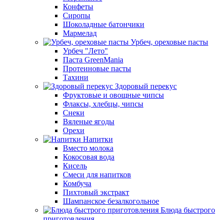
Конфеты
Сиропы
Шоколадные батончики
Мармелад
Урбеч, ореховые пасты
Урбеч "Лето"
Паста GreenMania
Протеиновые пасты
Тахини
Здоровый перекус
Фруктовые и овощные чипсы
Флаксы, хлебцы, чипсы
Снеки
Вяленые ягоды
Орехи
Напитки
Вместо молока
Кокосовая вода
Кисель
Смеси для напитков
Комбуча
Пихтовый экстракт
Шампанское безалкогольное
Блюда быстрого
приготовления