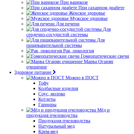
При варикозе
При сахарном диабете
Женское здоровье
Мужское здоровье
Для печени
Для
сердечно-сосудистой системы
Для
пищеварительной системы
Рак, онкология
Гомеопатические свечи
Марва Оганян
очищение
Здоровое питание
Можно в ПОСТ
Тофу
Колбасные изделия
Соус, молоко
Котлеты
Гарниры
Мёд и
продукция пчеловодства
Продукция пчеловодства
Натуральный мед
Крем-мед