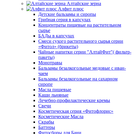
Алтайские зерна
Алфит плюс
Детские бальзамы и сиропы
Грибная серия в капсулах
Концентраты пищевые на растительном
сырье
БАДы в капсулах
Смеси сухого растительного сырья серии
«Фитол» (брикеты)
Чайные напитки серии "АлтайФит"( фильтр-
пакеты)
Монотравы
Бальзамы безалкогольные медовые с иван-
чаем
Бальзамы безалкогольные на сахарном
сиропе
Масла пищевые
Каши льняные
Лечебно-профилактические кремы
Свечи
Косметическая серия «Фитофлорис»
Косметические Масла
Скрабы
Баттеры
Фитосборы для Бани