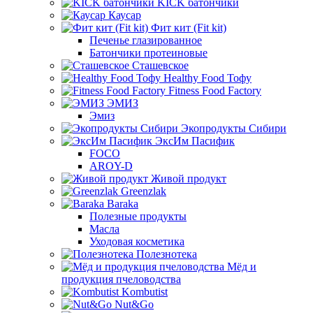
KICK батончики
Каусар
Фит кит (Fit kit)
Печенье глазированное
Батончики протеиновые
Сташевское
Healthy Food Тофу
Fitness Food Factory
ЭМИЗ
Эмиз
Экопродукты Сибири
ЭксИм Пасифик
FOCO
AROY-D
Живой продукт
Greenzlak
Baraka
Полезные продукты
Масла
Уходовая косметика
Полезнотека
Мёд и
продукция пчеловодства
Kombutist
Nut&Go