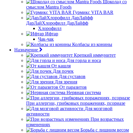
Шоколад со
смыслом Mantra Foods
Гурмикс VITA BAR
ДарЛайХлорофилл ДарЛайфф
Хлорофилл
Ифтар
Чак-чак
Колбасы из конины
Назначение
Крепкий иммунитет
Для горла и носа
От кашля
Для почек
Для суставов
Для зрения
От паразитов
Нервная система
При аллергии, грибковых поражениях, псориазе
Для мозговой
активности
При возрастных
изменениях
Борьба с лишним весом