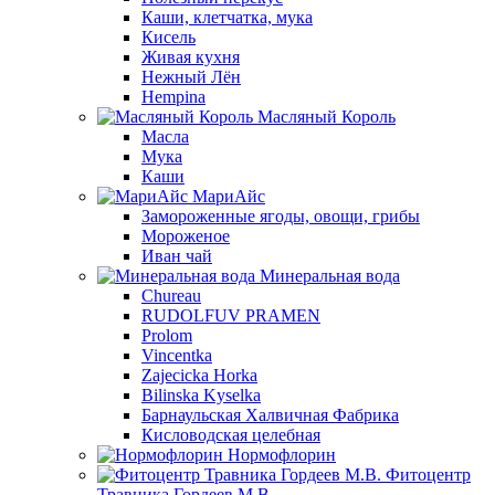
Каши, клетчатка, мука
Кисель
Живая кухня
Нежный Лён
Hempina
Масляный Король
Масла
Мука
Каши
МариАйс
Замороженные ягоды, овощи, грибы
Мороженое
Иван чай
Минеральная вода
Chureau
RUDOLFUV PRAMEN
Prolom
Vincentka
Zajecicka Horka
Bilinska Kyselka
Барнаульская Халвичная Фабрика
Кисловодская целебная
Нормофлорин
Фитоцентр
Травника Гордеев М.В.