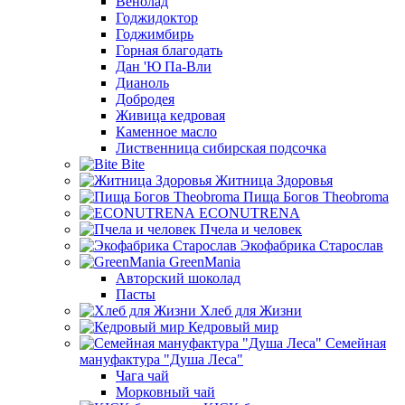
Венолад
Годжидоктор
Годжимбирь
Горная благодать
Дан 'Ю Па-Вли
Дианоль
Добродея
Живица кедровая
Каменное масло
Лиственница сибирская подсочка
Bite
Житница Здоровья
Пища Богов Theobroma
ECONUTRENA
Пчела и человек
Экофабрика Старослав
GreenMania
Авторский шоколад
Пасты
Хлеб для Жизни
Кедровый мир
Семейная
мануфактура "Душа Леса"
Чага чай
Морковный чай