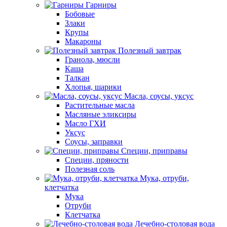
Гарниры
Бобовые
Злаки
Крупы
Макароны
Полезный завтрак
Гранола, мюсли
Каша
Талкан
Хлопья, шарики
Масла, соусы, уксус
Растительные масла
Масляные эликсиры
Масло ГХИ
Уксус
Соусы, заправки
Специи, приправы
Специи, пряности
Полезная соль
Мука, отруби,
клетчатка
Мука
Отруби
Клетчатка
Лечебно-столовая вода