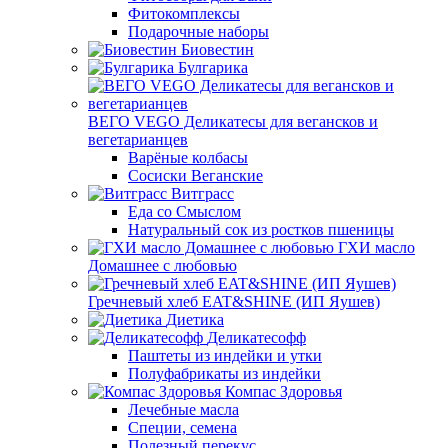
Фитокомплексы
Подарочные наборы
Биовестин
Булгарика
ВЕГО VEGO Деликатесы для вегансков и
вегетарианцев
Варёные колбасы
Сосиски Веганские
Витграсс
Еда со Смыслом
Натуральный сок из ростков пшеницы
ГХИ масло
Домашнее с любовью
Гречневый хлеб EAT&SHINE (ИП Яушев)
Диетика
Деликатесофф
Паштеты из индейки и утки
Полуфабрикаты из индейки
Компас Здоровья
Лечебные масла
Специи, семена
Полезный перекус