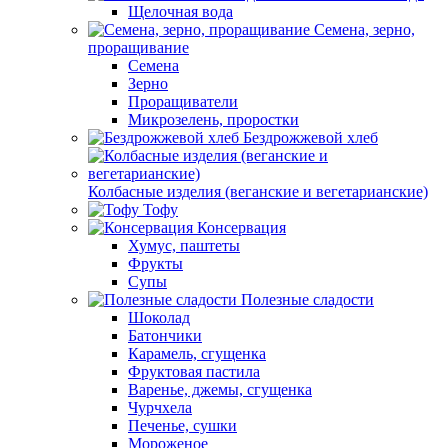
Щелочная вода
Семена, зерно,
проращивание
Семена
Зерно
Проращиватели
Микрозелень, проростки
Бездрожжевой хлеб
Колбасные изделия (веганские и вегетарианские)
Тофу
Консервация
Хумус, паштеты
Фрукты
Супы
Полезные сладости
Шоколад
Батончики
Карамель, сгущенка
Фруктовая пастила
Варенье, джемы, сгущенка
Чурчхела
Печенье, сушки
Мороженое