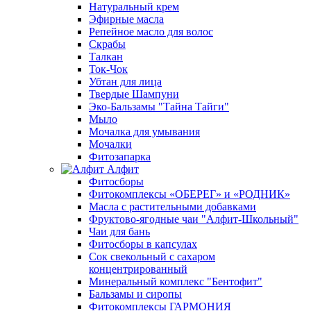
Натуральный крем
Эфирные масла
Репейное масло для волос
Скрабы
Талкан
Ток-Чок
Убтан для лица
Твердые Шампуни
Эко-Бальзамы "Тайна Тайги"
Мыло
Мочалка для умывания
Мочалки
Фитозапарка
Алфит
Фитосборы
Фитокомплексы «ОБЕРЕГ» и «РОДНИК»
Масла с растительными добавками
Фруктово-ягодные чаи "Алфит-Школьный"
Чаи для бань
Фитосборы в капсулах
Сок свекольный с сахаром
концентрированный
Минеральный комплекс "Бентофит"
Бальзамы и сиропы
Фитокомплексы ГАРМОНИЯ