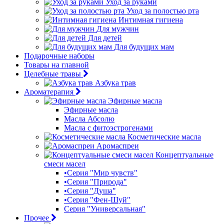
Уход за руками
Уход за полостью рта
Интимная гигиена
Для мужчин
Для детей
Для будущих мам
Подарочные наборы
Товары на главной
Целебные травы
Азбука трав
Ароматерапия
Эфирные масла
Эфирные масла
Масла Абсолю
Масла с фитоэстрогенами
Косметические масла
Аромаспреи
Концептуальные
смеси масел
•Серия "Мир чувств"
•Серия "Природа"
•Серия "Душа"
•Серия "Фен-Шуй"
Серия "Универсальная"
Прочее