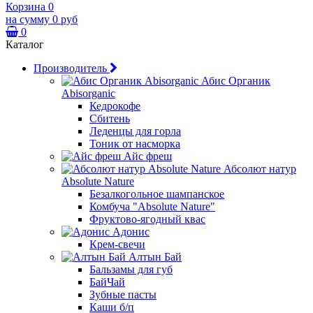
Корзина
0
на сумму
0 руб
0
Каталог
Производитель
Абис Органик
Abisorganic
Кедрокофе
Сбитень
Леденцы для горла
Тоник от насморка
Айс фреш
Абсолют натур
Absolute Nature
Безалкогольное шампанское
Комбуча "Absolute Nature"
Фруктово-ягодный квас
Адонис
Крем-свечи
Алтын Бай
Бальзамы для губ
БайЧай
Зубные пасты
Каши б/п