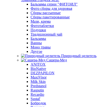
Бальзамы серии "ФИТОИЛ"
Фито сборы для здоровья
Сборы рассыпные
Сборы пакетированные
Мази, крема
Фитотаблетки
Подушки
Традиционный чай
Бальзамы
Ванны
Моно травы
Другое
Природный целитель
Сашера-Мед
ANITOX
BioNative
DEZPAPILON
MaxiVisor
Milk Skin
Predstanol
Rasputin
Recardio
Sustal'
Бобродок