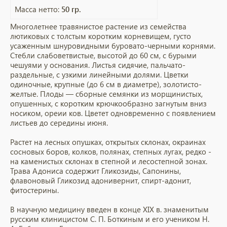
Масса нетто:
50 гр.
Многолетнее травянистое растение из семейства
лютиковых с толстым коротким корневищем, густо
усаженным шнуровидными буровато-черными корнями.
Стебли слабоветвистые, высотой до 60 см, с бурыми
чешуями у основания. Листья сидячие, пальчато-
раздельные, с узкими линейными долями. Цветки
одиночные, крупные (до 6 см в диаметре), золотисто-
желтые. Плоды — сборные семянки из морщинистых,
опушенных, с коротким крючкообразно загнутым вниз
носиком, ореии ков. Цветет одновременно с появлением
листьев до середины июня.
Растет на лесных опушках, открытых склонах, окраинах
сосновых боров, колков, полянах, степных лугах, редко -
на каменистых склонах в степной и лесостепной зонах.
Трава Адониса содержит Гликозиды, Сапонины,
флавоновый Гликозид адонивернит, спирт-адонит,
фитостерины.
В научную медицину введен в конце XIX в. знаменитым
русским клиницистом С. П. Боткиным и его учеником Н.