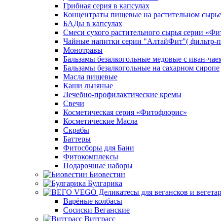
Грибная серия в капсулах
Концентраты пищевые на растительном сырь
БАДы в капсулах
Смеси сухого растительного сырья серии «Фи
Чайные напитки серии "АлтайФит"( фильтр-п
Монотравы
Бальзамы безалкогольные медовые с иван-чае
Бальзамы безалкогольные на сахарном сиропе
Масла пищевые
Каши льняные
Лечебно-профилактические кремы
Свечи
Косметическая серия «Фитофлорис»
Косметические Масла
Скрабы
Баттеры
Фитосборы для Бани
Фитокомплексы
Подарочные наборы
Биовестин
Булгарика
Варёные колбасы
Сосиски Веганские
Витграсс