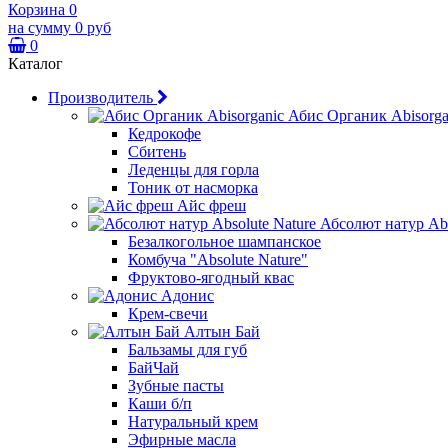
Корзина
0
на сумму
0 руб
0
Каталог
Производитель
Абис Органик Abisorga
Кедрокофе
Сбитень
Леденцы для горла
Тоник от насморка
Айс фреш
Абсолют натур Abs
Безалкогольное шампанское
Комбуча "Absolute Nature"
Фруктово-ягодный квас
Адонис
Крем-свечи
Алтын Бай
Бальзамы для губ
БайЧай
Зубные пасты
Каши б/п
Натуральный крем
Эфирные масла