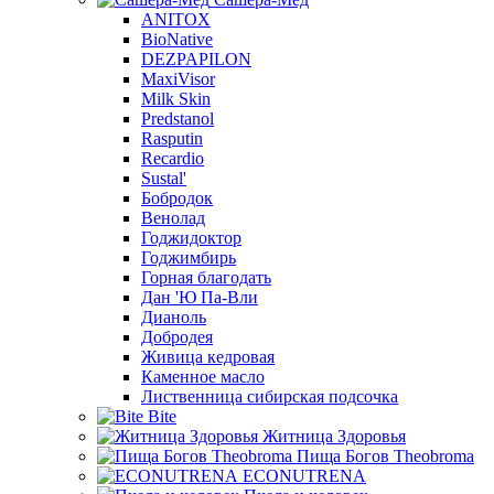
ANITOX
BioNative
DEZPAPILON
MaxiVisor
Milk Skin
Predstanol
Rasputin
Recardio
Sustal'
Бобродок
Венолад
Годжидоктор
Годжимбирь
Горная благодать
Дан 'Ю Па-Вли
Дианоль
Добродея
Живица кедровая
Каменное масло
Лиственница сибирская подсочка
Bite
Житница Здоровья
Пища Богов Theobroma
ECONUTRENA