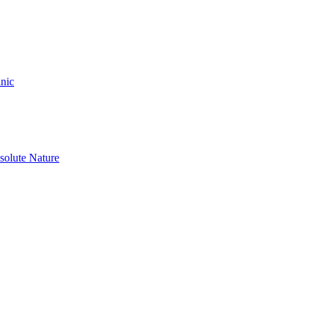
nic
olute Nature