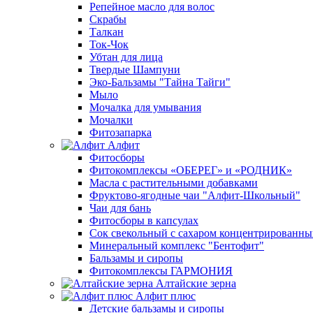
Репейное масло для волос
Скрабы
Талкан
Ток-Чок
Убтан для лица
Твердые Шампуни
Эко-Бальзамы "Тайна Тайги"
Мыло
Мочалка для умывания
Мочалки
Фитозапарка
Алфит
Фитосборы
Фитокомплексы «ОБЕРЕГ» и «РОДНИК»
Масла с растительными добавками
Фруктово-ягодные чаи "Алфит-Школьный"
Чаи для бань
Фитосборы в капсулах
Сок свекольный с сахаром концентрированн
Минеральный комплекс "Бентофит"
Бальзамы и сиропы
Фитокомплексы ГАРМОНИЯ
Алтайские зерна
Алфит плюс
Детские бальзамы и сиропы