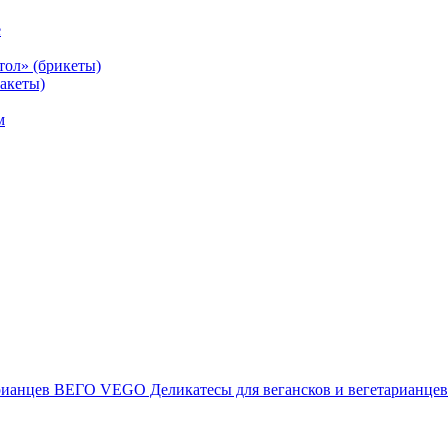
е
тол» (брикеты)
акеты)
м
ВЕГО VEGO Деликатесы для вегансков и вегетарианцев