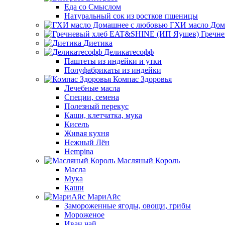
Еда со Смыслом
Натуральный сок из ростков пшеницы
ГХИ масло Дом
Гречн
Диетика
Деликатесофф
Паштеты из индейки и утки
Полуфабрикаты из индейки
Компас Здоровья
Лечебные масла
Специи, семена
Полезный перекус
Каши, клетчатка, мука
Кисель
Живая кухня
Нежный Лён
Hempina
Масляный Король
Масла
Мука
Каши
МариАйс
Замороженные ягоды, овощи, грибы
Мороженое
Иван чай