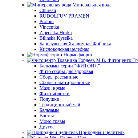
Минеральная вода
Chureau
RUDOLFUV PRAMEN
Prolom
Vincentka
Zajecicka Horka
Bilinska Kyselka
Барнаульская Халвичная Фабрика
Кисловодская целебная
Нормофлорин
Фитоцентр Тр
Бальзамы серии "ФИТОИЛ"
Фито сборы для здоровья
Сборы рассыпные
Сборы пакетированные
Мази, крема
Фитотаблетки
Подушки
Традиционный чай
Бальзамы
Ванны
Моно травы
Другое
Природный целитель
Сашера-Мед