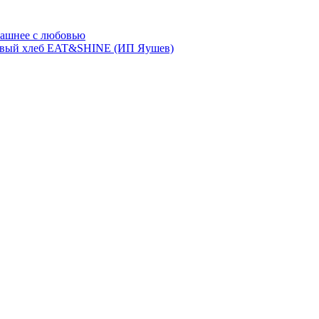
ашнее с любовью
евый хлеб EAT&SHINE (ИП Яушев)