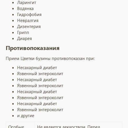
Ларингит
Водянка
Гидрофобия
Невралгия
Дизентерия
Грипп
Диарея
Противопоказания
Прием Цветки бузины противопоказан при:
Несахарный диабет
Язвенный энтероколит
Несахарный диабет
Язвенный энтероколит
Несахарный диабет
Язвенный энтероколит
Несахарный диабет
Язвенный энтероколит
и другие
Особые
Не является лекарством. Перед