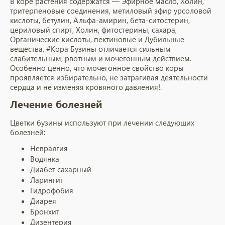
В коре растения cодержатся — Эфирное масло, Холин,
тритерпеновые соединения, метиловый эфир урсоловой
кислоты, бетулин, Альфа-амирин, бета-ситостерин,
цериловый спирт, Холин, фитостерины, сахара,
Органические кислоты, пектиновые и Дубильные
вещества. #Кора Бузины отличается сильным
слабительным, рвотным и мочегонным действием.
Особенно ценно, что мочегонное свойство коры
проявляется избирательно, не затрагивая деятельности
сердца и не изменяя кровяного давления!.
Лечение болезней
Цветки бузины
используют при лечении следующих
болезней:
Невралгия
Водянка
Диабет сахарный
Ларингит
Гидрофобия
Диарея
Бронхит
Дизентерия