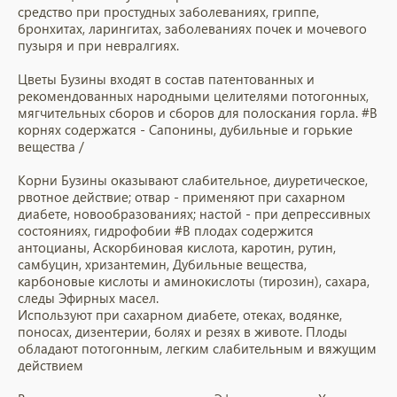
средство при простудных заболеваниях, гриппе,
бронхитах, ларингитах, заболеваниях почек и мочевого
пузыря и при невралгиях.
Цветы Бузины входят в состав патентованных и
рекомендованных народными целителями потогонных,
мягчительных сборов и сборов для полоскания горла. #В
корнях содержатся - Сапонины, дубильные и горькие
вещества /
Корни Бузины оказывают слабительное, диуретическое,
рвотное действие; отвар - применяют при сахарном
диабете, новообразованиях; настой - при депрессивных
состояниях, гидрофобии #В плодах содержится
антоцианы, Аскорбиновая кислота, каротин, рутин,
самбуцин, хризантемин, Дубильные вещества,
карбоновые кислоты и аминокислоты (тирозин), сахара,
следы Эфирных масел.
Используют при сахарном диабете, отеках, водянке,
поносах, дизентерии, болях и резях в животе. Плоды
обладают потогонным, легким слабительным и вяжущим
действием