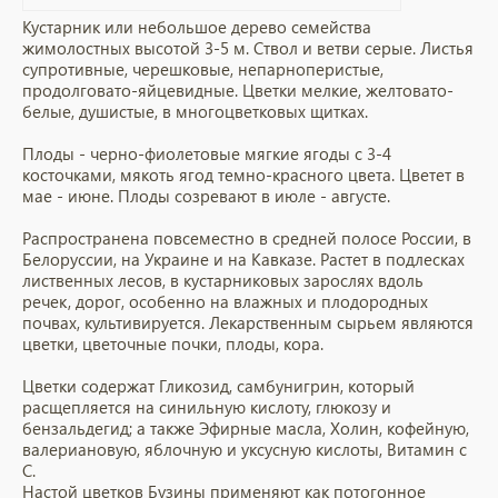
Кустарник или небольшое дерево семейства
жимолостных высотой 3-5 м. Ствол и ветви серые. Листья
супротивные, черешковые, непарноперистые,
продолговато-яйцевидные. Цветки мелкие, желтовато-
белые, душистые, в многоцветковых щитках.
Плоды - черно-фиолетовые мягкие ягоды с 3-4
косточками, мякоть ягод темно-красного цвета. Цветет в
мае - июне. Плоды созревают в июле - августе.
Распространена повсеместно в средней полосе России, в
Белоруссии, на Украине и на Кавказе. Растет в подлесках
лиственных лесов, в кустарниковых зарослях вдоль
речек, дорог, особенно на влажных и плодородных
почвах, культивируется. Лекарственным сырьем являются
цветки, цветочные почки, плоды, кора.
Цветки содержат Гликозид, самбунигрин, который
расщепляется на синильную кислоту, глюкозу и
бензальдегид; а также Эфирные масла, Холин, кофейную,
валериановую, яблочную и уксусную кислоты, Витамин c
С.
Настой цветков Бузины применяют как потогонное