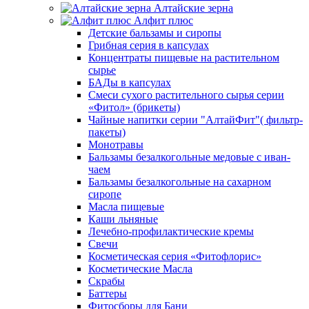
Алтайские зерна
Алфит плюс
Детские бальзамы и сиропы
Грибная серия в капсулах
Концентраты пищевые на растительном
сырье
БАДы в капсулах
Смеси сухого растительного сырья серии
«Фитол» (брикеты)
Чайные напитки серии "АлтайФит"( фильтр-
пакеты)
Монотравы
Бальзамы безалкогольные медовые с иван-
чаем
Бальзамы безалкогольные на сахарном
сиропе
Масла пищевые
Каши льняные
Лечебно-профилактические кремы
Свечи
Косметическая серия «Фитофлорис»
Косметические Масла
Скрабы
Баттеры
Фитосборы для Бани