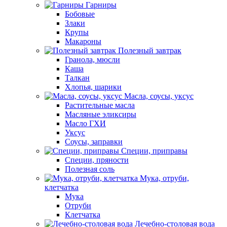
Гарниры
Бобовые
Злаки
Крупы
Макароны
Полезный завтрак
Гранола, мюсли
Каша
Талкан
Хлопья, шарики
Масла, соусы, уксус
Растительные масла
Масляные эликсиры
Масло ГХИ
Уксус
Соусы, заправки
Специи, приправы
Специи, пряности
Полезная соль
Мука, отруби,
клетчатка
Мука
Отруби
Клетчатка
Лечебно-столовая вода