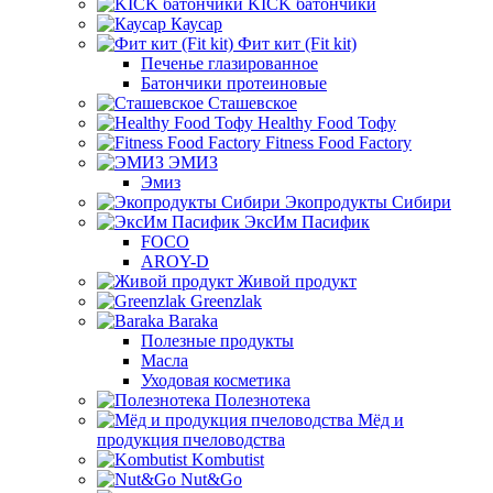
KICK батончики
Каусар
Фит кит (Fit kit)
Печенье глазированное
Батончики протеиновые
Сташевское
Healthy Food Тофу
Fitness Food Factory
ЭМИЗ
Эмиз
Экопродукты Сибири
ЭксИм Пасифик
FOCO
AROY-D
Живой продукт
Greenzlak
Baraka
Полезные продукты
Масла
Уходовая косметика
Полезнотека
Мёд и
продукция пчеловодства
Kombutist
Nut&Go