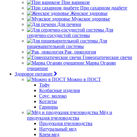
При варикозе
При сахарном диабете
Женское здоровье
Мужское здоровье
Для печени
Для
сердечно-сосудистой системы
Для
пищеварительной системы
Рак, онкология
Гомеопатические свечи
Марва Оганян
очищение
Здоровое питание
Можно в ПОСТ
Тофу
Колбасные изделия
Соус, молоко
Котлеты
Гарниры
Мёд и
продукция пчеловодства
Продукция пчеловодства
Натуральный мед
Крем-мед