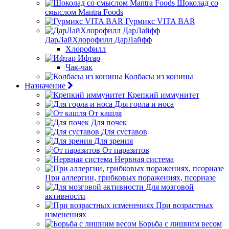
Шоколад со
смыслом Mantra Foods
Гурмикс VITA BAR
ДарЛайХлорофилл ДарЛайфф
Хлорофилл
Ифтар
Чак-чак
Колбасы из конины
Назначение
Крепкий иммунитет
Для горла и носа
От кашля
Для почек
Для суставов
Для зрения
От паразитов
Нервная система
При аллергии, грибковых поражениях, псориазе
Для мозговой
активности
При возрастных
изменениях
Борьба с лишним весом