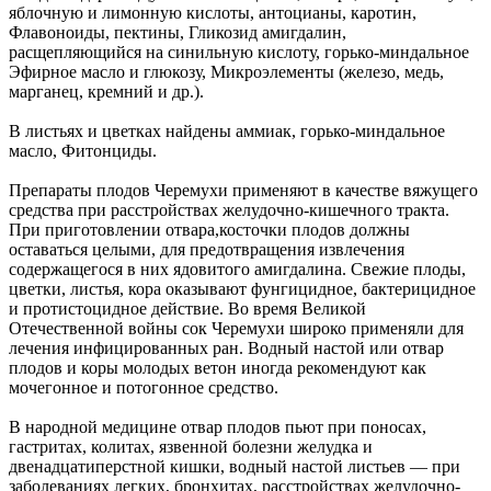
яблочную и лимонную кислоты, антоцианы, каротин,
Флавоноиды, пектины, Гликозид амигдалин,
расщепляющийся на синильную кислоту, горько-миндальное
Эфирное масло и глюкозу, Микроэлементы (железо, медь,
марганец, кремний и др.).
В листьях и цветках найдены аммиак, горько-миндальное
масло, Фитонциды.
Препараты плодов Черемухи применяют в качестве вяжущего
средства при расстройствах желудочно-кишечного тракта.
При приготовлении отвара,косточки плодов должны
оставаться целыми, для предотвращения извлечения
содержащегося в них ядовитого амигдалина. Свежие плоды,
цветки, листья, кора оказывают фунгицидное, бактерицидное
и протистоцидное действие. Во время Великой
Отечественной войны сок Черемухи широко применяли для
лечения инфицированных ран. Водный настой или отвар
плодов и коры молодых ветон иногда рекомендуют как
мочегонное и потогонное средство.
В народной медицине отвар плодов пьют при поносах,
гастритах, колитах, язвенной болезни желудка и
двенадцатиперстной кишки, водный настой листьев — при
заболеваниях легких, бронхитах, расстройствах желудочно-