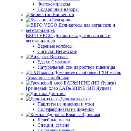
Фитокомплексы
Подарочные наборы
Биовестин
Булгарика
ВЕГО VEGO Деликатесы для вегансков и
вегетарианцев
Варёные колбасы
Сосиски Веганские
Витграсс
Еда со Смыслом
Натуральный сок из ростков пшеницы
ГХИ масло
Домашнее с любовью
Гречневый хлеб EAT&SHINE (ИП Яушев)
Диетика
Деликатесофф
Паштеты из индейки и утки
Полуфабрикаты из индейки
Компас Здоровья
Лечебные масла
Специи, семена
Полезный перекус