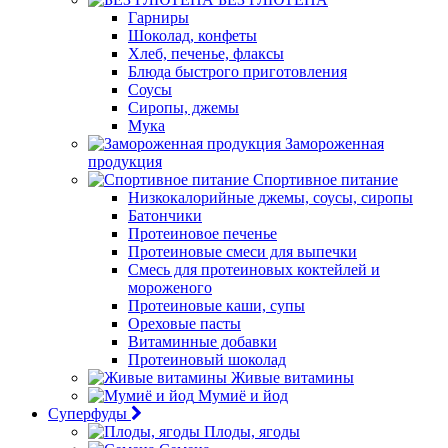
Гарниры
Шоколад, конфеты
Хлеб, печенье, флаксы
Блюда быстрого приготовления
Соусы
Сиропы, джемы
Мука
Замороженная
продукция
Спортивное питание
Низкокалорийные джемы, соусы, сиропы
Батончики
Протеиновое печенье
Протеиновые смеси для выпечки
Смесь для протеиновых коктейлей и
мороженого
Протеиновые каши, супы
Ореховые пасты
Витаминные добавки
Протеиновый шоколад
Живые витамины
Мумиё и йод
Суперфуды
Плоды, ягоды