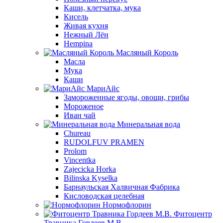
Каши, клетчатка, мука
Кисель
Живая кухня
Нежный Лён
Hempina
Масляный Король
Масла
Мука
Каши
МариАйс
Замороженные ягоды, овощи, грибы
Мороженое
Иван чай
Минеральная вода
Chureau
RUDOLFUV PRAMEN
Prolom
Vincentka
Zajecicka Horka
Bilinska Kyselka
Барнаульская Халвичная Фабрика
Кисловодская целебная
Нормофлорин
Фитоцентр
Травника Гордеев М.В.