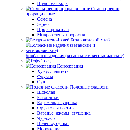
Щелочная вода
Семена, зерно,
проращивание
Семена
Зерно
Проращиватели
Микрозелень, проростки
Бездрожжевой хлеб
Колбасные изделия (веганские и вегетарианские)
Тофу
Консервация
Хумус, паштеты
Фрукты
Супы
Полезные сладости
Шоколад
Батончики
Карамель, сгущенка
Фруктовая пастила
Варенье, джемы, сгущенка
Чурчхела
Печенье, сушки
Мороженое