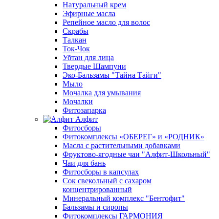
Натуральный крем
Эфирные масла
Репейное масло для волос
Скрабы
Талкан
Ток-Чок
Убтан для лица
Твердые Шампуни
Эко-Бальзамы "Тайна Тайги"
Мыло
Мочалка для умывания
Мочалки
Фитозапарка
Алфит
Фитосборы
Фитокомплексы «ОБЕРЕГ» и «РОДНИК»
Масла с растительными добавками
Фруктово-ягодные чаи "Алфит-Школьный"
Чаи для бань
Фитосборы в капсулах
Сок свекольный с сахаром
концентрированный
Минеральный комплекс "Бентофит"
Бальзамы и сиропы
Фитокомплексы ГАРМОНИЯ