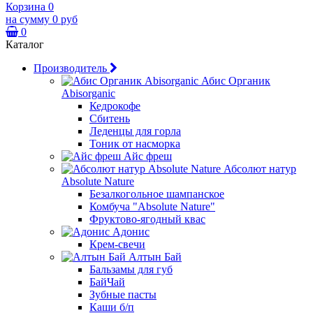
Корзина
0
на сумму
0 руб
0
Каталог
Производитель
Абис Органик
Abisorganic
Кедрокофе
Сбитень
Леденцы для горла
Тоник от насморка
Айс фреш
Абсолют натур
Absolute Nature
Безалкогольное шампанское
Комбуча "Absolute Nature"
Фруктово-ягодный квас
Адонис
Крем-свечи
Алтын Бай
Бальзамы для губ
БайЧай
Зубные пасты
Каши б/п