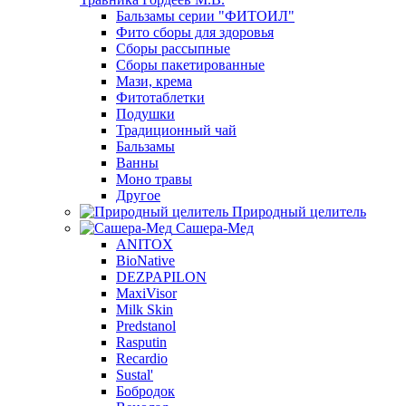
Бальзамы серии "ФИТОИЛ"
Фито сборы для здоровья
Сборы рассыпные
Сборы пакетированные
Мази, крема
Фитотаблетки
Подушки
Традиционный чай
Бальзамы
Ванны
Моно травы
Другое
Природный целитель
Сашера-Мед
ANITOX
BioNative
DEZPAPILON
MaxiVisor
Milk Skin
Predstanol
Rasputin
Recardio
Sustal'
Бобродок