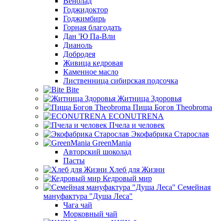
Венолад
Годжидоктор
Годжимбирь
Горная благодать
Дан 'Ю Па-Вли
Дианоль
Добродея
Живица кедровая
Каменное масло
Лиственница сибирская подсочка
Bite
Житница Здоровья
Пища Богов Theobroma
ECONUTRENA
Пчела и человек
Экофабрика Старослав
GreenMania
Авторский шоколад
Пасты
Хлеб для Жизни
Кедровый мир
Семейная
мануфактура "Душа Леса"
Чага чай
Морковный чай