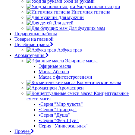
Уход за руками
Уход за полостью рта
Интимная гигиена
Для мужчин
Для детей
Для будущих мам
Подарочные наборы
Товары на главной
Целебные травы
Азбука трав
Ароматерапия
Эфирные масла
Эфирные масла
Масла Абсолю
Масла с фитоэстрогенами
Косметические масла
Аромаспреи
Концептуальные
смеси масел
•Серия "Мир чувств"
•Серия "Природа"
•Серия "Душа"
•Серия "Фен-Шуй"
Серия "Универсальная"
Прочее