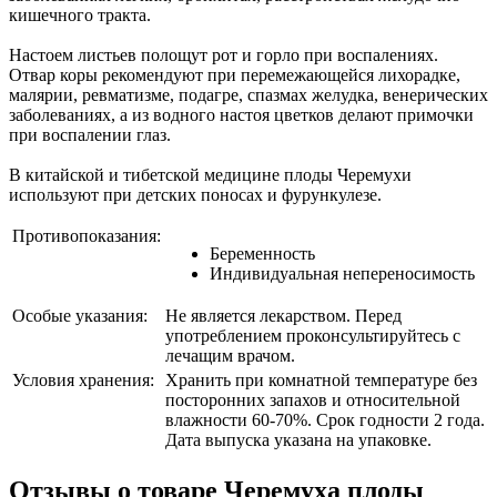
кишечного тракта.
Настоем листьев полощут рот и горло при воспалениях.
Отвар коры рекомендуют при перемежающейся лихорадке,
малярии, ревматизме, подагре, спазмах желудка, венерических
заболеваниях, а из водного настоя цветков делают примочки
при воcпалении глаз.
В китайской и тибетской медицине плоды Черемухи
используют при детских поносах и фурункулезе.
Противопоказания:
Беременность
Индивидуальная непереносимость
Особые указания:
Не является лекарством. Перед
употреблением проконсультируйтесь с
лечащим врачом.
Условия хранения:
Хранить при комнатной температуре без
посторонних запахов и относительной
влажности 60-70%. Срок годности 2 года.
Дата выпуска указана на упаковке.
Отзывы о товаре
Черемуха плоды