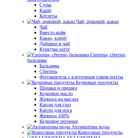
Супы
Каши
Котлеты
Чай, цикорий, какао
Чай
Вместо кофе
Какао, кэроб
Добавки в чай
Куркума латте
Сиропы, сбитни,
бальзамы
Бальзамы
Сбитень
Фитококтель с клеточным соком пихты
Кедровые продукты
Шишки и орешки
Кедровое масло
Живица на маслах
Капли для глаз
Капли для носа
Живица 100%
Кедровое питание
Активаторы воды
Кокосовые продукты
БЕЗ ГЛЮТЕНА