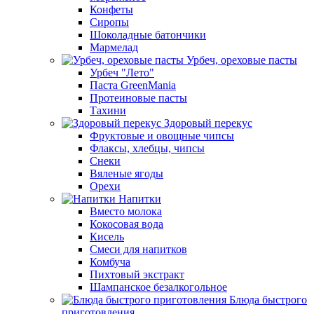
Конфеты
Сиропы
Шоколадные батончики
Мармелад
Урбеч, ореховые пасты
Урбеч "Лето"
Паста GreenMania
Протеиновые пасты
Тахини
Здоровый перекус
Фруктовые и овощные чипсы
Флаксы, хлебцы, чипсы
Снеки
Вяленые ягоды
Орехи
Напитки
Вместо молока
Кокосовая вода
Кисель
Смеси для напитков
Комбуча
Пихтовый экстракт
Шампанское безалкогольное
Блюда быстрого
приготовления