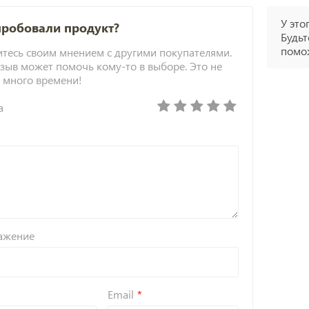
У это
пробовали продукт?
Будьт
помож
тесь своим мнением с другими покупателями.
зыв может помочь кому-то в выборе. Это не
 много времени!
а
ажение
Email