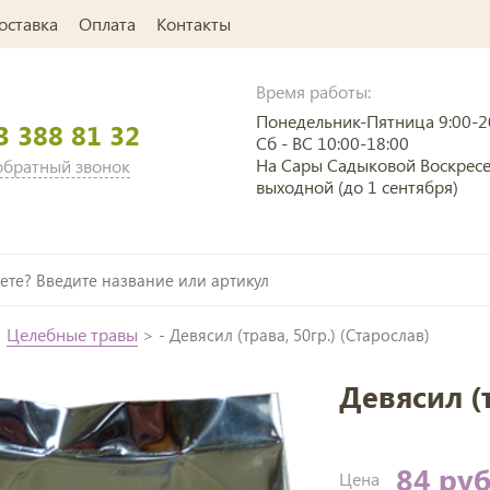
оставка
Оплата
Контакты
Время работы:
Понедельник-Пятница 9:00-2
3 388 81 32
Сб - ВС 10:00-18:00
На Сары Садыковой Воскрес
 обратный звонок
выходной (до 1 сентября)
>
Целебные травы
>
- Девясил (трава, 50гр.) (Старослав)
Девясил (т
84 ру
Цена