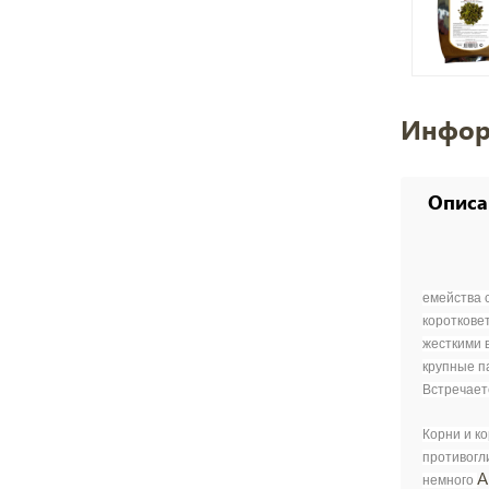
Инфор
Описа
емейства 
короткове
жесткими 
крупные п
Встречаетс
Корни и к
противогл
А
немного