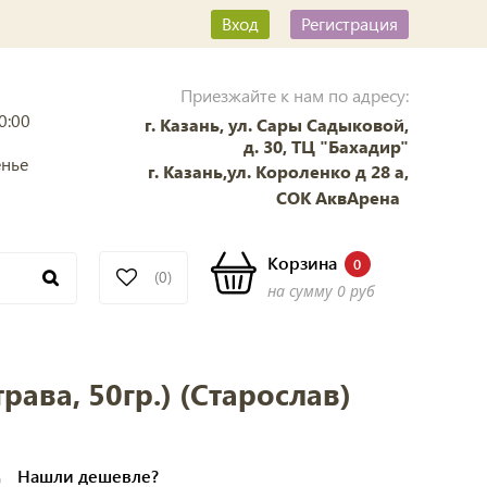
Вход
Регистрация
Приезжайте к нам по адресу:
0:00
г. Казань, ул. Сары Садыковой,
д. 30, ТЦ "Бахадир"
енье
г. Казань,ул. Короленко д 28 а,
СОК АквАрена
Корзина
0
(0)
на сумму
0 руб
рава, 50гр.) (Старослав)
б
Нашли
дешевле?