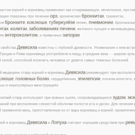
настои корней и корневищ применяют как отхаркивающее, мочегонное, проти
орз
бронхитах
ющее показаны при лечении
, хронических
, трахеитах,
бронхите
коклюше
туберкулёзе
пневмонии
ом
,
,
легких,
, бронхиаль
итах
колитах
заболеваниях печени
,
,
, желчного пузыря и мочевыводящ
энтероколитом
запорах
им
, а привычных
.
Девясила
свойства
известны с глубокой древности. Упоминания о нем вст
 Греции и Риме корневища употребляли в пищу, в средние века — широко куль
 силой, способной излечить человека от девяти самых тяжелых болезней.
Девясила
й медицине отвар корней и корневищ
рекомендуют при воспалит
клюше
головных болях
эпилепсии
,
, сердцебиении,
, плохом аппетите,
ых и нерегулярных менструациях
зудом
экз
репкий отвар используют при кожных сыпях, сопровождающихся
,
каний при воспалении слизистой оболочки полости рта и десен. Для лечения
 применяли мазь, приготовленную из от вара корневищ и корней, прокипяче
Девясила
Лопуха
рев
ней и корневищ
и
считают хорошим средством при