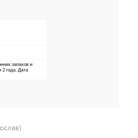
нних запахов и
 2 года. Дата
рослав)