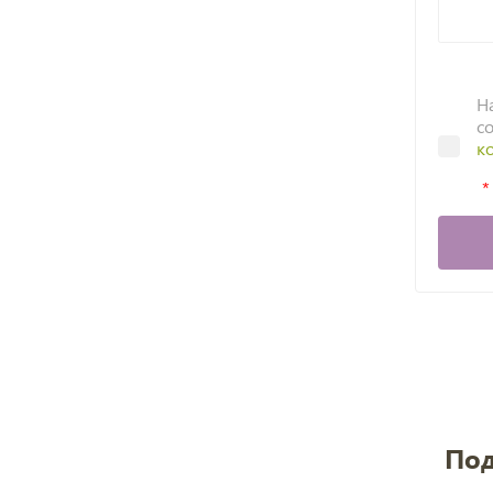
Н
с
к
Под