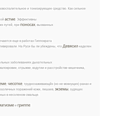
вовоспалительное и тонизирующее средство. Как сильное
астме
ной
. Эффективны
поносах
их путей, при
, вызванных
речаются еще в работах Гиппократа
Девясил
тивировали. На Руси бы ли убеждены, что
наделен
ельных заболеваниях дыхательных
 малокровии, отрыжке, вздутии и расстройстве кишечника,
еме
чесотке
,
, труднозаживающйх (но не мокнущих) ранах и
экземы
 различных поражений кожи, лишаев,
, зудящих
нных в несоленом смальце.
матизме
гриппе
и
.