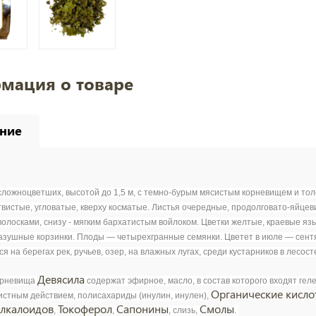
мация о товаре
ние
сложноцветших, высотой до 1,5 м, с темно-бурым мясистым корневищем и то
твистые, угловатые, кверху косматые. Листья очередные, продолговато-яйце
волосками, снизу - мягким бархатистым войлоком. Цветки желтые, краевые я
азушные корзинки. Плоды — четырехгранные семянки. Цветет в июле — сент
я на берегах рек, ручьев, озер, на влажных лугах, среди кустарников в лесо
Девясила
орневища
содержат эфирное, масло, в состав которого входят ге
Органические кисло
истным действием, полисахариды (инулин, инулен),
лкалоидов
Токоферол
Сапонины
Смолы
,
,
, слизь,
.