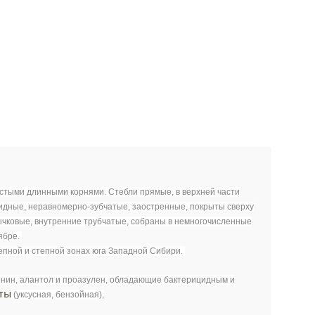
лстыми длинными корнями. Стебли прямые, в верхней части
видные, неравномерно-зубчатые, заостренные, покрыты сверху
зычковые, внутренние трубчатые, собраны в немногочисленные
ябре.
степной и степной зонах юга Западной Сибири.
ленин, алантол и проазулен, обладающие бактерицидным и
ты
(уксусная, бензойная),