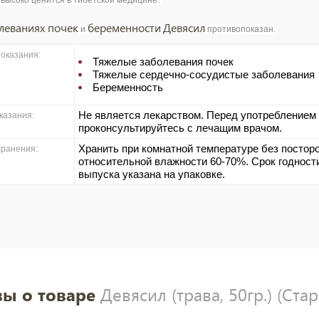
высоко ценится в тибетской медицине.
леваниях почек
беременности
Девясил
и
противопоказан.
оказания:
Тяжелые заболевания почек
Тяжелые сердечно-сосудистые заболевания
Беременность
Не является лекарством. Перед употреблением
казания:
проконсультируйтесь с лечащим врачом.
Хранить при комнатной температуре без посторо
хранения:
относительной влажности 60-70%. Срок годности
выпуска указана на упаковке.
ы о товаре
Девясил (трава, 50гр.) (Ста