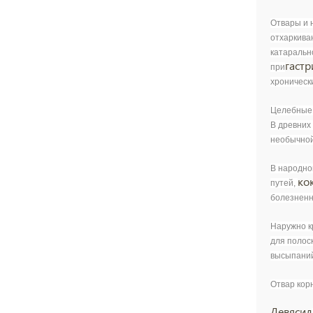
Отвары и 
отхаркива
катаральн
гастр
при
хроническ
Целебные 
В древних
необычной
В народно
ко
путей,
болезненн
Наружно к
для полос
высыпаний
Отвар кор
Девясил