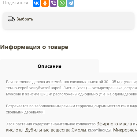
Поделиться
Выбрать
Информация о товаре
Описание
Вечнозеленое дерево из семейства сосновых, высотой 30—35 м, с узкопи
темно-серой чешуйчатой корой. Листья (хвоя) — четырехгран ные, острок
Мужские и женские шишки расположены однодомно (т. е. на одном дереве)
Встречается по заболоченным речным террасам, сырым местам как в виде 
хвоиными деревьями.
Эфирного масла
Хвоя растения содержит значительное количество
и
кислоты
Дубильные вещества
Смолы
Микроэле
,
,
, каротйноиды,