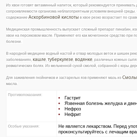
Из хвои готовят витаминный напиток, который рекомендуется принимать
сопроивляемости организма неблагоприятным условиям внешней среды. О
Аскорбиновой кислоты
содержание
в хвое резко возрастает по сра
Медицинская промышленность выпускает сложный препарат пинабин, изг
хвои на персиковом масле. Применяют его как мочегонное средство при 
болезни.
В народной медицине водный настой и отвар молодых веток и шишек рек
кашле
туберкулезе
водянке
заболеваниях,
,
,
, различных кожных сыпя
ревматических болях. Из мельченной сухой смолой, собранной с коры де
Смолы
Для заживления гнойничков и застарелых язв применяют мазь из
масла.
Противопоказания:
Гастрит
Язвенная болезнь желудка и две
Нефроз
Нефрит
Не является лекарством. Перед упо
Особые указания:
проконсультируйтесь с лечащим вра