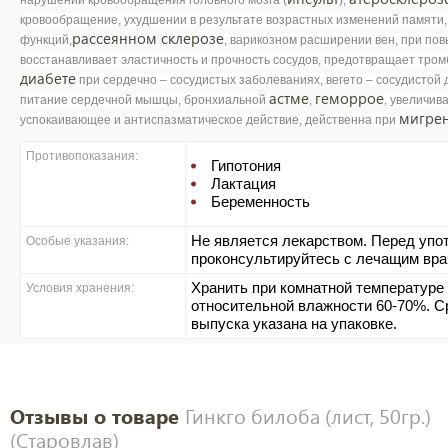
нарушении кровообращения головного мозга (
),
кровообращение, ухудшении в результате возрастных изменений памяти, 
рассеянном склерозе
функций,
, варикозном расширении вен, при по
восстанавливает эластичность и прочность сосудов, предотвращает тро
диабете
при сердечно – сосудистых заболеваниях, вегето – сосудистой 
астме
геморрое
питание сердечной мышцы, бронхиальной
,
, увеличив
мигре
успокаивающее и антиспазматическое действие, действенна при
Противопоказания:
Гипотония
Лактация
Беременность
Не является лекарством. Перед упо
Особые указания:
проконсультируйтесь с лечащим вра
Хранить при комнатной температуре 
Условия хранения:
относительной влажности 60-70%. Ср
выпуска указана на упаковке.
Отзывы о товаре
Гинкго билоба (лист, 50гр.)
(Старовлав)