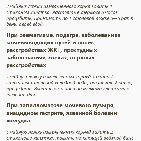
2 чайные ложки измельченного корня залить 1
стаканом кипятка, настоять в термосе 5 часов,
процедить. Принимать по 1 столовой ложке 5—6 раз в
день, перед едой.
При ревматизме, подагре, заболеваниях
мочевыводящих путей и почек,
расстройствах ЖКТ, простудных
заболеваниях, отеках, нервных
расстройствах
1 чайную ложку измельченных корней залить 1
стаканом кипяченой холодной воды, настоять 8 часов,
процедить. Выпить весь настой мелкими глотками в
течении дня.
При папилломатозе мочевого пузыря,
анацидном гастрите, язвенной бо­лезни
желудка
1 чайную ложку измельченных корней залить 2
стаканами кипятка, томить на кипящей водяной бане