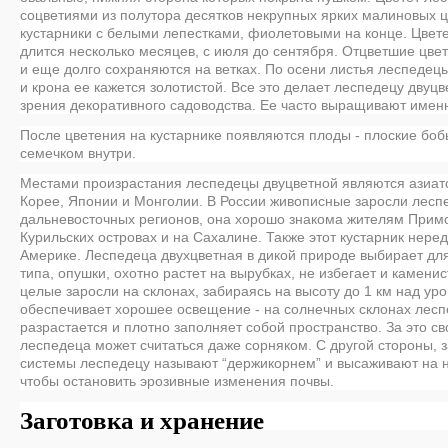
соцветиями из полутора десятков некрупных ярких малиновых ц
кустарники с белыми лепестками, фиолетовыми на конце. Цвет
длится несколько месяцев, с июля до сентября. Отцветшие цве
и еще долго сохраняются на ветках. По осени листья леспеде
и крона ее кажется золотистой. Все это делает леспедецу двуц
зрения декоративного садоводства. Ее часто выращивают именн
После цветения на кустарнике появляются плоды - плоские боб
семечком внутри.
Местами произрастания леспедецы двуцветной являются азиатск
Корее, Японии и Монголии. В России живописные заросли лесп
дальневосточных регионов, она хорошо знакома жителям Примо
Курильских островах и на Сахалине. Также этот кустарник нере
Америке. Леспедеца двухцветная в дикой природе выбирает дл
типа, опушки, охотно растет на вырубках, не избегает и камени
целые заросли на склонах, забираясь на высоту до 1 км над ур
обеспечивает хорошее освещение - на солнечных склонах лесп
разрастается и плотно заполняет собой пространство. За это св
леспедеца может считаться даже сорняком. С другой стороны, 
системы леспедецу называют “держикорнем” и высаживают на н
чтобы остановить эрозивные изменения почвы.
Заготовка и хранение