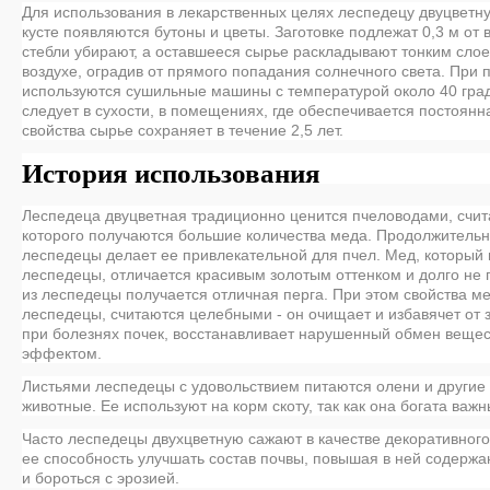
Для использования в лекарственных целях леспедецу двуцветну
кусте появляются бутоны и цветы. Заготовке подлежат 0,3 м от 
стебли убирают, а оставшееся сырье раскладывают тонким сло
воздухе, оградив от прямого попадания солнечного света. При
используются сушильные машины с температурой около 40 град
следует в сухости, в помещениях, где обеспечивается постоянн
свойства сырье сохраняет в течение 2,5 лет.
История использования
Леспедеца двуцветная традиционно ценится пчеловодами, счит
которого получаются большие количества меда. Продолжитель
леспедецы делает ее привлекательной для пчел. Мед, который 
леспедецы, отличается красивым золотым оттенком и долго не 
из леспедецы получается отличная перга. При этом свойства ме
леспедецы, считаются целебными - он очищает и избавячет от 
при болезнях почек, восстанавливает нарушенный обмен вещес
эффектом.
Листьями леспедецы с удовольствием питаются олени и другие 
животные. Ее используют на корм скоту, так как она богата ва
Часто леспедецы двухцветную сажают в качестве декоративного 
ее способность улучшать состав почвы, повышая в ней содержан
и бороться с
эрозией.