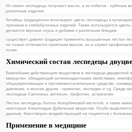
Из семян леспедецы получают масло, а из побегов - лубяные во
различные изделия.
Китайцы традиционно используют цветы леспедецы в кулинарии
пряников и хлебобулочных изделий. Также используются цветы 
делаются вкусные соусы и добавки к различным блюдам.
существует давняя традиция применять высушенные листья лесп
не только отличается приятным вкусом, но и служит профилакт
почек.
Химический состав леспедецы двуцв
Важнейшим действующим веществом в леспедеце двуцветной 
кверцетин, обладающий антиоксидантными свойствами, кемпфе
общеукрепляющее и противовоспалительное средство, изокве
давление, и многие другие - ориентин, леспедин и т.д. Среди а
леспедеце
Сапонины, витексин, трифолин, астрагалин.
Листья леспедецы богаты
Аскорбиновой кислотой, а также имею
некоторые
Алкалоидыи
Дубильные вещества. Особо выделяетс
данным, благотворно воздействующий на пациентов с
болезнью
Применение в медицине