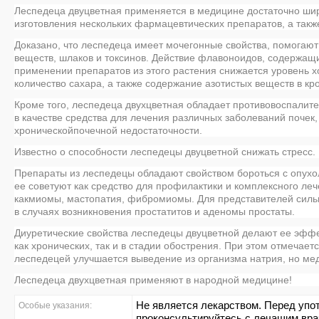
Леспедеца двуцветная применяется в медицине достаточно шир
изготовления нескольких фармацевтических препаратов, а такж
Доказано, что леспедеца имеет мочегонные свойства, помогают
веществ, шлаков и токсинов. Действие флавоноидов, содержащих
применении препаратов из этого растения снижается уровень
х
количество сахара, а также содержание азотистых веществ в кро
Кроме того, леспедеца двухцветная обладает противовоспалит
в качестве средства для лечения различных
заболеваний почек,
хроническойпочечной недостаточности.
Известно о способности леспедецы двуцветной снижать
стресс.
Препараты из леспедецы обладают свойством бороться с опух
ее советуют как средство для профилактики и комплексного леч
какмиомы,
мастопатия,
фибромиомы. Для представителей силь
в случаях возникновения
простатитов
и
аденомы
простаты.
Диуретические свойства леспедецы двуцветной делают ее эфф
как хронических, так и в стадии обострения. При этом отмечает
леспедецей улучшается выведение из организма натрия, но ме
Леспедеца двухцветная
применяют в народной медицине!
Не является лекарством. Перед упо
Особые указания:
проконсультируйтесь с лечащим вра