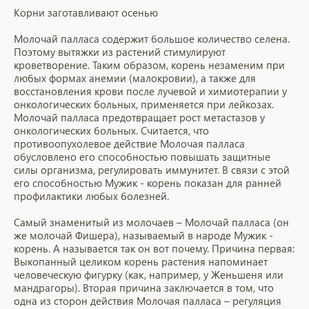
Корни заготавливают осенью
Молочай палласа содержит большое количество селена.
Поэтому вытяжки из растений стимулируют
кроветворение. Таким образом, корень незаменим при
любых формах анемии (малокровии), а также для
восстановления крови после лучевой и химиотерапии у
онкологических больных, применяется при лейкозах.
Молочай палласа предотвращает рост метастазов у
онкологических больных. Считается, что
противоопухолевое действие Молочая палласа
обусловлено его способностью повышать защитные
силы организма, регулировать иммунитет. В связи с этой
его способностью Мужик - корень показан для ранней
профилактики любых болезней.
Самый знаменитый из молочаев – Молочай палласа (он
же молочай Фишера), называемый в народе Мужик -
корень. А называется так он вот почему. Причина первая:
Выкопанный целиком корень растения напоминает
человеческую фигурку (как, например, у Женьшеня или
мандрагоры). Вторая причина заключается в том, что
одна из сторон действия Молочая палласа – регуляция