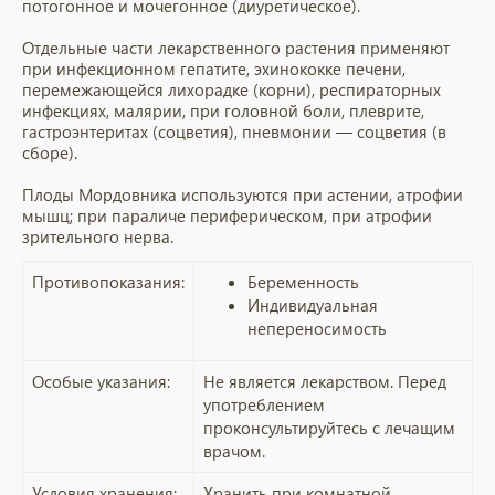
потогонное и мочегонное (диуретическое).
Отдельные части лекарственного растения применяют
при инфекционном гепатите, эхинококке печени,
перемежающейся лихорадке (корни), респираторных
инфекциях, малярии, при головной боли, плеврите,
гастроэнтеритах (соцветия), пневмонии — соцветия (в
сборе).
Плоды Мордовника используются при астении, атрофии
мышц; при параличе периферическом, при атрофии
зрительного нерва.
Противопоказания:
Беременность
Индивидуальная
непереносимость
Особые указания:
Не является лекарством. Перед
употреблением
проконсультируйтесь с лечащим
врачом.
Условия хранения:
Хранить при комнатной