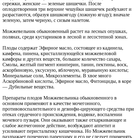
сережки, женские — зеленые шишечки. После
оплодотворения три верхние чешуйки шишечек разбухают и
разрастаются, образуя шишкоягоду (ложную ягоду); вначале
зеленую, затем черную, с сизым налетом.
Можжевельник обыкновенный растет на лесных опушках,
полянах, среди кустарников в лесной и лесостепной зонах.
Плоды содержат Эфирное масло, состоящее из кадинела,
камфена, пинена, кристаллизующейся можжевеловой
камфоры и других веществ, большое количество сахара,
Смолы, желтый пигмент юниперин, танин, пектины, воск,
аскорбиновую, уксусную, яблочную, муравьиную кислоты;
Минеральные соли, Микроэлементы. В хвое много
Аскорбиновой кислоты, Эфирное масло, Фитонциды, в коре
— Дубильные вещества.
Препараты плодов Можжевельника обыкновенного в
основном применяют в качестве мочегонного,
противовоспалительного и дезинфи-цирующего средства при
отеках сердечного происхождения, водянке, воспалении
мочевого пузыря. Они оказывают также отхаркивающее и
слабое желчегонное действие, возбуждают аппетит и
усиливают перистальтику кишечника. Но Можжевельник
раздражает почечную паренхиму и его не следует применять