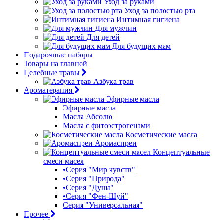
Уход за руками
Уход за полостью рта
Интимная гигиена
Для мужчин
Для детей
Для будущих мам
Подарочные наборы
Товары на главной
Целебные травы
Азбука трав
Ароматерапия
Эфирные масла
Эфирные масла
Масла Абсолю
Масла с фитоэстрогенами
Косметические масла
Аромаспреи
Концептуальные
смеси масел
•Серия "Мир чувств"
•Серия "Природа"
•Серия "Душа"
•Серия "Фен-Шуй"
Серия "Универсальная"
Прочее