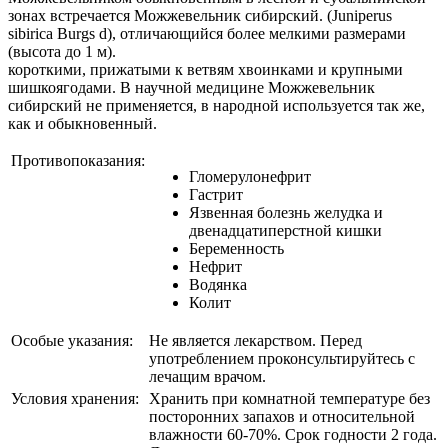
зонах встречается Можжевельник сибирский. (Juniperus
sibirica Burgs d), отличающийся более мелкими размерами
(высота до 1 м).
короткими, прижатыми к ветвям хвоинками и крупными
шишкоягодами. В научной медицине Можжевельник
сибирский не применяется, в народной используется так же,
как и обыкновенный.
Противопоказания:
Гломерулонефрит
Гастрит
Язвенная болезнь желудка и
двенадцатиперстной кишки
Беременность
Нефрит
Водянка
Колит
Особые указания:
Не является лекарством. Перед
употреблением проконсультируйтесь с
лечащим врачом.
Условия хранения:
Хранить при комнатной температуре без
посторонних запахов и относительной
влажности 60-70%. Срок годности 2 года.