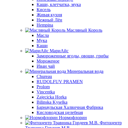
Каши, клетчатка, мука
Кисель
Живая кухня
Нежный Лён
Hempina
Масляный Король
Масла
Мука
Каши
МариАйс
Замороженные ягоды, овощи, грибы
Мороженое
Иван чай
Минеральная вода
Chureau
RUDOLFUV PRAMEN
Prolom
Vincentka
Zajecicka Horka
Bilinska Kyselka
Барнаульская Халвичная Фабрика
Кисловодская целебная
Нормофлорин
Фитоцентр
Травника Гордеев М.В.