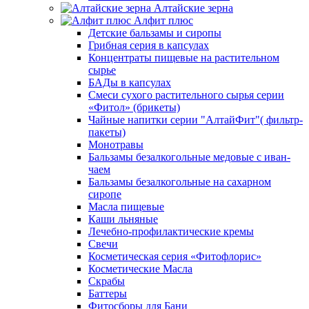
Алтайские зерна
Алфит плюс
Детские бальзамы и сиропы
Грибная серия в капсулах
Концентраты пищевые на растительном
сырье
БАДы в капсулах
Смеси сухого растительного сырья серии
«Фитол» (брикеты)
Чайные напитки серии "АлтайФит"( фильтр-
пакеты)
Монотравы
Бальзамы безалкогольные медовые с иван-
чаем
Бальзамы безалкогольные на сахарном
сиропе
Масла пищевые
Каши льняные
Лечебно-профилактические кремы
Свечи
Косметическая серия «Фитофлорис»
Косметические Масла
Скрабы
Баттеры
Фитосборы для Бани