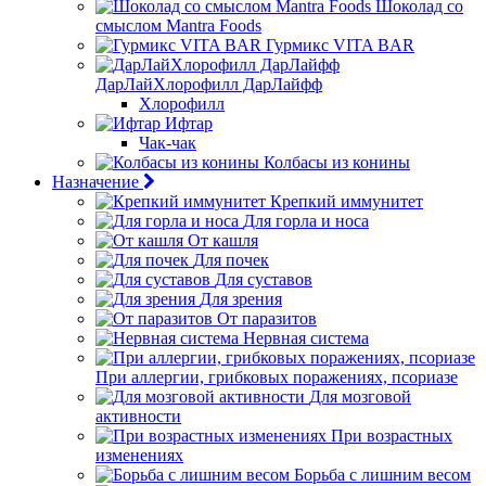
Шоколад со
смыслом Mantra Foods
Гурмикс VITA BAR
ДарЛайХлорофилл ДарЛайфф
Хлорофилл
Ифтар
Чак-чак
Колбасы из конины
Назначение
Крепкий иммунитет
Для горла и носа
От кашля
Для почек
Для суставов
Для зрения
От паразитов
Нервная система
При аллергии, грибковых поражениях, псориазе
Для мозговой
активности
При возрастных
изменениях
Борьба с лишним весом