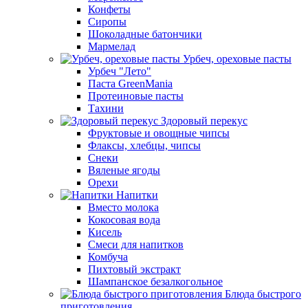
Конфеты
Сиропы
Шоколадные батончики
Мармелад
Урбеч, ореховые пасты
Урбеч "Лето"
Паста GreenMania
Протеиновые пасты
Тахини
Здоровый перекус
Фруктовые и овощные чипсы
Флаксы, хлебцы, чипсы
Снеки
Вяленые ягоды
Орехи
Напитки
Вместо молока
Кокосовая вода
Кисель
Смеси для напитков
Комбуча
Пихтовый экстракт
Шампанское безалкогольное
Блюда быстрого
приготовления