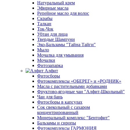
Натуральный крем
Эфирные масла
Репейное масло для волос
Скрабы
Талкан
Ток-Чок
Убтан для лица
Твердые Шампуни
Эко-Бальзамы "Тайна Тайги"
Мыло
Мочалка для умывания
Мочалки
Фитозапарка
Алфит
Фитосборы
Фитокомплексы «ОБЕРЕГ» и «РОДНИК»
Масла с растительными добавками
Фруктово-ягодные чаи "Алфит-Школьный"
Чаи для бань
Фитосборы в капсулах
Сок свекольный с сахаром
концентрированный
Минеральный комплекс "Бентофит"
Бальзамы и сиропы
Фитокомплексы ГАРМОНИЯ