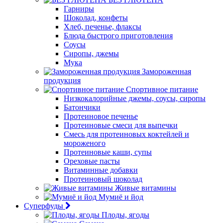
Гарниры
Шоколад, конфеты
Хлеб, печенье, флаксы
Блюда быстрого приготовления
Соусы
Сиропы, джемы
Мука
Замороженная
продукция
Спортивное питание
Низкокалорийные джемы, соусы, сиропы
Батончики
Протеиновое печенье
Протеиновые смеси для выпечки
Смесь для протеиновых коктейлей и
мороженого
Протеиновые каши, супы
Ореховые пасты
Витаминные добавки
Протеиновый шоколад
Живые витамины
Мумиё и йод
Суперфуды
Плоды, ягоды