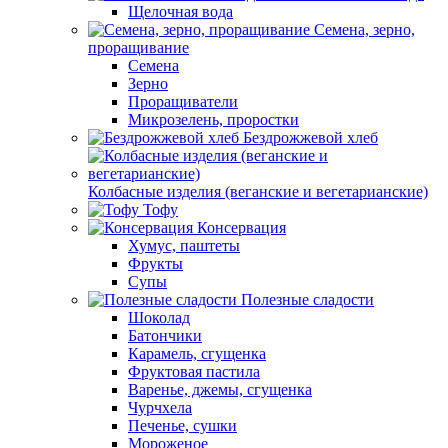
Щелочная вода
Семена, зерно,
проращивание
Семена
Зерно
Проращиватели
Микрозелень, проростки
Бездрожжевой хлеб
Колбасные изделия (веганские и вегетарианские)
Тофу
Консервация
Хумус, паштеты
Фрукты
Супы
Полезные сладости
Шоколад
Батончики
Карамель, сгущенка
Фруктовая пастила
Варенье, джемы, сгущенка
Чурчхела
Печенье, сушки
Мороженое