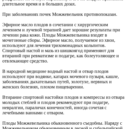
длительное время и в больших дозах.
При заболеваниях почек Можжевельник противопоказан.
Эфирное масло плодов в сочетании с хирургическим
лечением и лучевой терапией дает хорошие результаты при
лечении рака кожи. Плоды Можжевельника входят в
мочегонные сборы. Эфирное масло, получаемое из хвои,
используют для лечения трихомонадных кольпитов.
Спиртовый настой и мазь из шишкоягод применяют для
втираний при ревматизме и подагре, как болеутоляющее и
отвлекающее средство.
В народной медицине водный настой и отвар плодов
используют при водянке, катарах мочевого пузыря, кашле,
заболеваниях дыхательных путей, золотухе, нервных и
женских болезнях, плохом пищеварении.
Втирание спиртовой настойки плодов и компрессы из отвара
молодых стеблей и плодов рекомендуют при подагре,
невралгии, параличах конечностей, иногда сочетая с
лечебными ваннами с отваром.
Плоды Можжевельника обыкновенного съедобны. Наряду с
Можжевельником обыкновенным в лесной и субальпийской