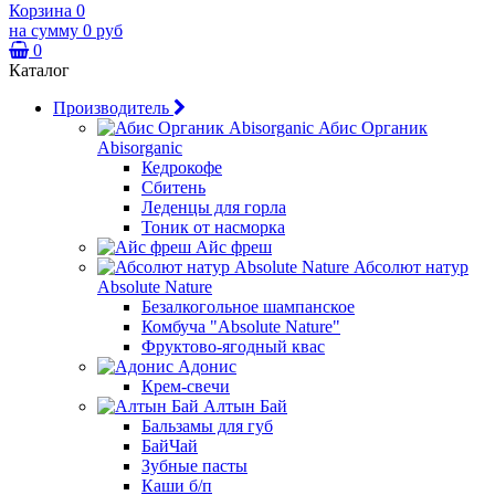
Корзина
0
на сумму
0 руб
0
Каталог
Производитель
Абис Органик
Abisorganic
Кедрокофе
Сбитень
Леденцы для горла
Тоник от насморка
Айс фреш
Абсолют натур
Absolute Nature
Безалкогольное шампанское
Комбуча "Absolute Nature"
Фруктово-ягодный квас
Адонис
Крем-свечи
Алтын Бай
Бальзамы для губ
БайЧай
Зубные пасты
Каши б/п