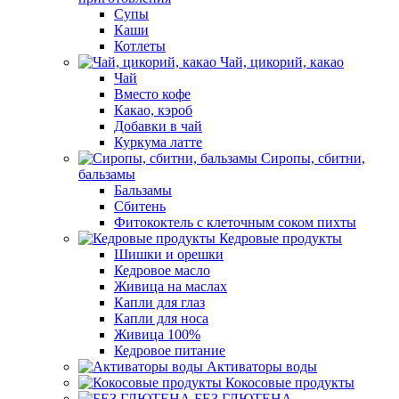
Супы
Каши
Котлеты
Чай, цикорий, какао
Чай
Вместо кофе
Какао, кэроб
Добавки в чай
Куркума латте
Сиропы, сбитни,
бальзамы
Бальзамы
Сбитень
Фитококтель с клеточным соком пихты
Кедровые продукты
Шишки и орешки
Кедровое масло
Живица на маслах
Капли для глаз
Капли для носа
Живица 100%
Кедровое питание
Активаторы воды
Кокосовые продукты
БЕЗ ГЛЮТЕНА