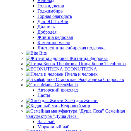
Венолад
Годжидоктор
Годжимбирь
Горная благодать
Дан 'Ю Па-Вли
Дианоль
Добродея
Живица кедровая
Каменное масло
Лиственница сибирская подсочка
Bite
Житница Здоровья
Пища Богов Theobroma
ECONUTRENA
Пчела и человек
Экофабрика Старослав
GreenMania
Авторский шоколад
Пасты
Хлеб для Жизни
Кедровый мир
Семейная
мануфактура "Душа Леса"
Чага чай
Морковный чай