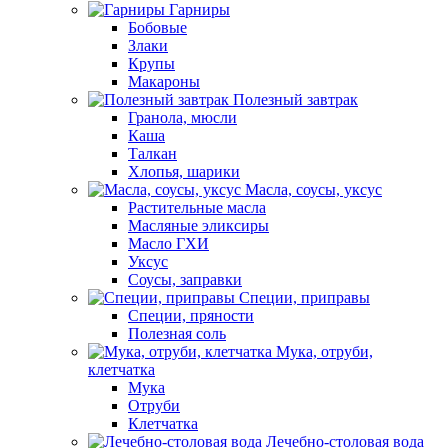
Гарниры
Бобовые
Злаки
Крупы
Макароны
Полезный завтрак
Гранола, мюсли
Каша
Талкан
Хлопья, шарики
Масла, соусы, уксус
Растительные масла
Масляные эликсиры
Масло ГХИ
Уксус
Соусы, заправки
Специи, приправы
Специи, пряности
Полезная соль
Мука, отруби,
клетчатка
Мука
Отруби
Клетчатка
Лечебно-столовая вода