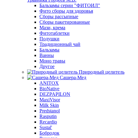
Бальзамы серии "ФИТОИЛ"
Фито сборы для здоровья
Сборы рассыпные
Сборы пакетированные
Мази, крема
Фитотаблетки
Подушки
Традиционный чай
Бальзамы
Ванны
Моно травы
Другое
Природный целитель
Сашера-Мед
ANITOX
BioNative
DEZPAPILON
MaxiVisor
Milk Skin
Predstanol
Rasputin
Recardio
Sustal'
Бобродок