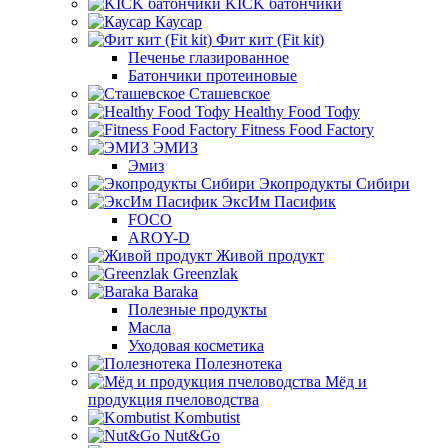
KICK батончики
Каусар
Фит кит (Fit kit)
Печенье глазированное
Батончики протеиновые
Сташевское
Healthy Food Тофу
Fitness Food Factory
ЭМИЗ
Эмиз
Экопродукты Сибири
ЭксИм Пасифик
FOCO
AROY-D
Живой продукт
Greenzlak
Baraka
Полезные продукты
Масла
Уходовая косметика
Полезнотека
Мёд и
продукция пчеловодства
Kombutist
Nut&Go