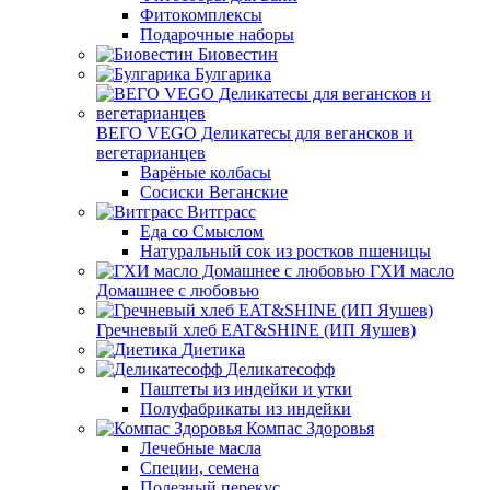
Фитокомплексы
Подарочные наборы
Биовестин
Булгарика
ВЕГО VEGO Деликатесы для вегансков и
вегетарианцев
Варёные колбасы
Сосиски Веганские
Витграсс
Еда со Смыслом
Натуральный сок из ростков пшеницы
ГХИ масло
Домашнее с любовью
Гречневый хлеб EAT&SHINE (ИП Яушев)
Диетика
Деликатесофф
Паштеты из индейки и утки
Полуфабрикаты из индейки
Компас Здоровья
Лечебные масла
Специи, семена
Полезный перекус