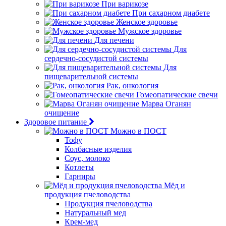
При варикозе
При сахарном диабете
Женское здоровье
Мужское здоровье
Для печени
Для
сердечно-сосудистой системы
Для
пищеварительной системы
Рак, онкология
Гомеопатические свечи
Марва Оганян
очищение
Здоровое питание
Можно в ПОСТ
Тофу
Колбасные изделия
Соус, молоко
Котлеты
Гарниры
Мёд и
продукция пчеловодства
Продукция пчеловодства
Натуральный мед
Крем-мед