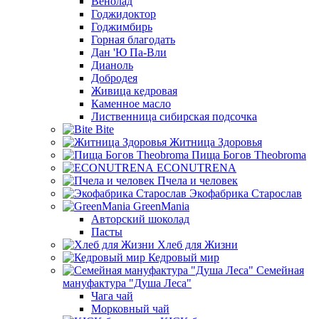
Венолад
Годжидоктор
Годжимбирь
Горная благодать
Дан 'Ю Па-Вли
Дианоль
Добродея
Живица кедровая
Каменное масло
Лиственница сибирская подсочка
Bite
Житница Здоровья
Пища Богов Theobroma
ECONUTRENA
Пчела и человек
Экофабрика Старослав
GreenMania
Авторский шоколад
Пасты
Хлеб для Жизни
Кедровый мир
Семейная
мануфактура "Душа Леса"
Чага чай
Морковный чай