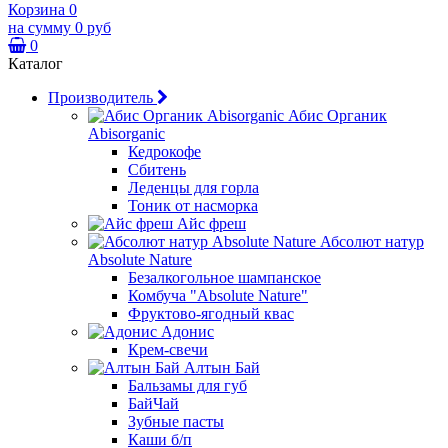
Корзина
0
на сумму
0 руб
0
Каталог
Производитель
Абис Органик
Abisorganic
Кедрокофе
Сбитень
Леденцы для горла
Тоник от насморка
Айс фреш
Абсолют натур
Absolute Nature
Безалкогольное шампанское
Комбуча "Absolute Nature"
Фруктово-ягодный квас
Адонис
Крем-свечи
Алтын Бай
Бальзамы для губ
БайЧай
Зубные пасты
Каши б/п