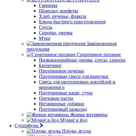
Гарниры
Шоколад, конфеты
Хлеб, печенье, флаксы
Блюда быстрого приготовления
Соусы
Сиропы, джемы
Мука
Замороженная
продукция
Спортивное питание
Низкокалорийные джемы, соусы, сиропы
Батончики
Протеиновое печенье
Протеиновые смеси для выпечки
Смесь для протеиновых коктейлей и
мороженого
Протеиновые каши, супы
Ореховые пасты
Витаминные добавки
Протеиновый шоколад
Живые витамины
Мумиё и йод
Суперфуды
Плоды, ягоды