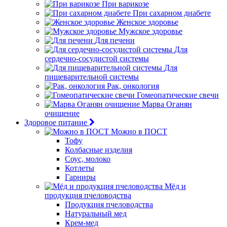
При варикозе
При сахарном диабете
Женское здоровье
Мужское здоровье
Для печени
Для
сердечно-сосудистой системы
Для
пищеварительной системы
Рак, онкология
Гомеопатические свечи
Марва Оганян
очищение
Здоровое питание
Можно в ПОСТ
Тофу
Колбасные изделия
Соус, молоко
Котлеты
Гарниры
Мёд и
продукция пчеловодства
Продукция пчеловодства
Натуральный мед
Крем-мед