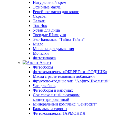
Натуральный крем
Эфирные масла
Репейное масло для волос
Скрабы
Талкан
Ток-Чок
Убтан для лица
Твердые Шампуни
Эко-Бальзамы "Тайна Тайги"
Мыло
Мочалка для умывания
Мочалки
Фитозапарка
Алфит
Фитосборы
Фитокомплексы «ОБЕРЕГ» и «РОДНИК»
Масла с растительными добавками
Фруктово-ягодные чаи "Алфит-Школьный"
Чаи для бань
Фитосборы в капсулах
Сок свекольный с сахаром
концентрированный
Минеральный комплекс "Бентофит"
Бальзамы и сиропы
Фитокомплексы ГАРМОНИЯ