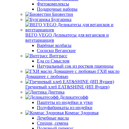
Фитокомплексы
Подарочные наборы
Биовестин
Булгарика
ВЕГО VEGO Деликатесы для вегансков и
вегетарианцев
Варёные колбасы
Сосиски Веганские
Витграсс
Еда со Смыслом
Натуральный сок из ростков пшеницы
ГХИ масло
Домашнее с любовью
Гречневый хлеб EAT&SHINE (ИП Яушев)
Диетика
Деликатесофф
Паштеты из индейки и утки
Полуфабрикаты из индейки
Компас Здоровья
Лечебные масла
Специи, семена
Полезный перекус