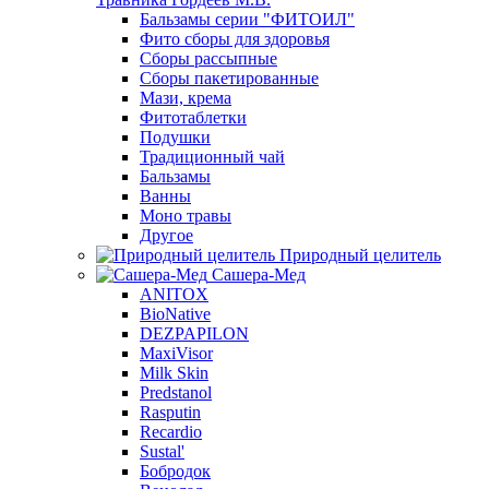
Бальзамы серии "ФИТОИЛ"
Фито сборы для здоровья
Сборы рассыпные
Сборы пакетированные
Мази, крема
Фитотаблетки
Подушки
Традиционный чай
Бальзамы
Ванны
Моно травы
Другое
Природный целитель
Сашера-Мед
ANITOX
BioNative
DEZPAPILON
MaxiVisor
Milk Skin
Predstanol
Rasputin
Recardio
Sustal'
Бобродок