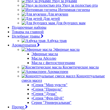
Уход за руками
Уход за полостью рта
Интимная гигиена
Для мужчин
Для детей
Для будущих мам
Подарочные наборы
Товары на главной
Целебные травы
Азбука трав
Ароматерапия
Эфирные масла
Эфирные масла
Масла Абсолю
Масла с фитоэстрогенами
Косметические масла
Аромаспреи
Концептуальные
смеси масел
•Серия "Мир чувств"
•Серия "Природа"
•Серия "Душа"
•Серия "Фен-Шуй"
Серия "Универсальная"
Прочее