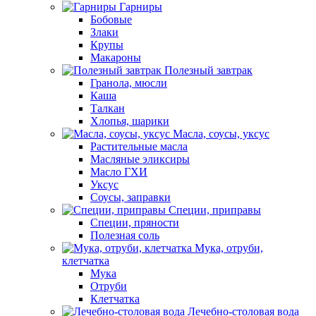
Гарниры
Бобовые
Злаки
Крупы
Макароны
Полезный завтрак
Гранола, мюсли
Каша
Талкан
Хлопья, шарики
Масла, соусы, уксус
Растительные масла
Масляные эликсиры
Масло ГХИ
Уксус
Соусы, заправки
Специи, приправы
Специи, пряности
Полезная соль
Мука, отруби,
клетчатка
Мука
Отруби
Клетчатка
Лечебно-столовая вода