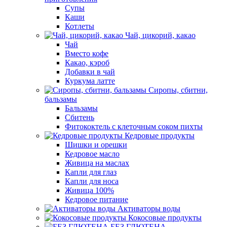
Супы
Каши
Котлеты
Чай, цикорий, какао
Чай
Вместо кофе
Какао, кэроб
Добавки в чай
Куркума латте
Сиропы, сбитни,
бальзамы
Бальзамы
Сбитень
Фитококтель с клеточным соком пихты
Кедровые продукты
Шишки и орешки
Кедровое масло
Живица на маслах
Капли для глаз
Капли для носа
Живица 100%
Кедровое питание
Активаторы воды
Кокосовые продукты
БЕЗ ГЛЮТЕНА