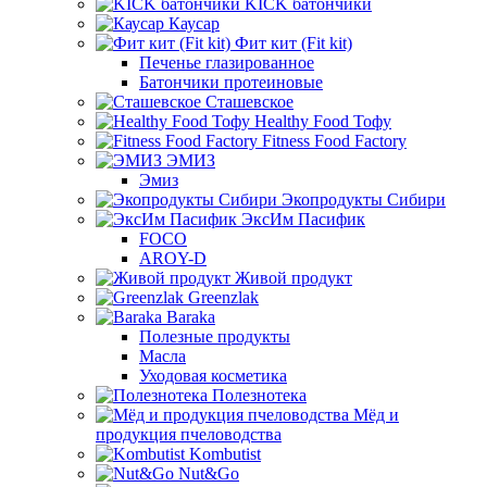
KICK батончики
Каусар
Фит кит (Fit kit)
Печенье глазированное
Батончики протеиновые
Сташевское
Healthy Food Тофу
Fitness Food Factory
ЭМИЗ
Эмиз
Экопродукты Сибири
ЭксИм Пасифик
FOCO
AROY-D
Живой продукт
Greenzlak
Baraka
Полезные продукты
Масла
Уходовая косметика
Полезнотека
Мёд и
продукция пчеловодства
Kombutist
Nut&Go