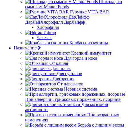
Шоколад со
смыслом Mantra Foods
Гурмикс VITA BAR
ДарЛайХлорофилл ДарЛайфф
Хлорофилл
Ифтар
Чак-чак
Колбасы из конины
Назначение
Крепкий иммунитет
Для горла и носа
От кашля
Для почек
Для суставов
Для зрения
От паразитов
Нервная система
При аллергии, грибковых поражениях, псориазе
Для мозговой
активности
При возрастных
изменениях
Борьба с лишним весом