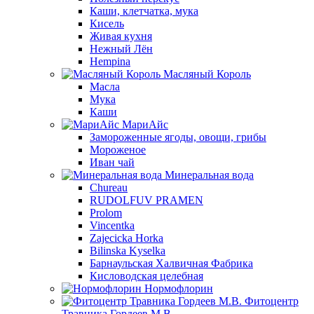
Каши, клетчатка, мука
Кисель
Живая кухня
Нежный Лён
Hempina
Масляный Король
Масла
Мука
Каши
МариАйс
Замороженные ягоды, овощи, грибы
Мороженое
Иван чай
Минеральная вода
Chureau
RUDOLFUV PRAMEN
Prolom
Vincentka
Zajecicka Horka
Bilinska Kyselka
Барнаульская Халвичная Фабрика
Кисловодская целебная
Нормофлорин
Фитоцентр
Травника Гордеев М.В.