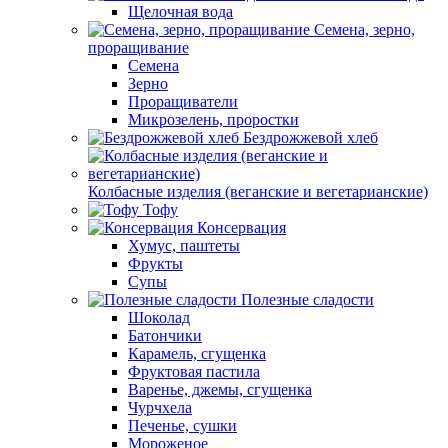
Щелочная вода
Семена, зерно,
проращивание
Семена
Зерно
Проращиватели
Микрозелень, проростки
Бездрожжевой хлеб
Колбасные изделия (веганские и вегетарианские)
Тофу
Консервация
Хумус, паштеты
Фрукты
Супы
Полезные сладости
Шоколад
Батончики
Карамель, сгущенка
Фруктовая пастила
Варенье, джемы, сгущенка
Чурчхела
Печенье, сушки
Мороженое