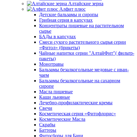
Алтайские зерна
Алфит плюс
Детские бальзамы и сиропы
Грибная серия в капсулах
Концентраты пищевые на растительном
сырье
БАДы в капсулах
Смеси сухого растительного сырья серии
«Фитол» (брикеты)
Чайные напитки серии "АлтайФит"( фильтр-
пакеты)
Монотравы
Бальзамы безалкогольные медовые с иван-
чаем
Бальзамы безалкогольные на сахарном
сиропе
Масла пищевые
Каши льняные
Лечебно-профилактические кремы
Свечи
Косметическая серия «Фитофлорис»
Косметические Масла
Скрабы
Баттеры
Фитосборы для Бани