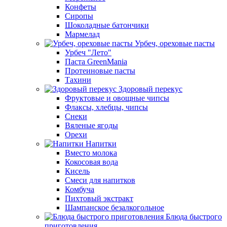
Конфеты
Сиропы
Шоколадные батончики
Мармелад
Урбеч, ореховые пасты
Урбеч "Лето"
Паста GreenMania
Протеиновые пасты
Тахини
Здоровый перекус
Фруктовые и овощные чипсы
Флаксы, хлебцы, чипсы
Снеки
Вяленые ягоды
Орехи
Напитки
Вместо молока
Кокосовая вода
Кисель
Смеси для напитков
Комбуча
Пихтовый экстракт
Шампанское безалкогольное
Блюда быстрого
приготовления