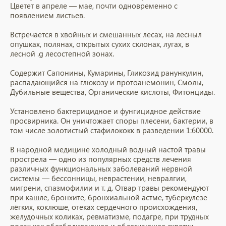
Цветет в апреле — мае, почти одновременно с
появлением листьев.
Встречается в хвойных и смешанных лесах, на лесныл
опушках, полянах, открытых сухих склонах, лугах, в
лесной .g лесостепной зонах.
Содержит Сапонины, Кумарины, Гликозид ранункулин,
распадающийся на глюкозу и протоанемонин, Смолы,
Дубильные вещества, Органические кислоты, Фитонциды.
Установлено бактерицидное и фунгицидное действие
просвирника. Он уничтожает споры плесени, бактерии, в
том числе золотистый стафилококк в разведении 1:60000.
В народной медицине холодный водный настой травы
прострела — одно из популярных средств лечения
различных функциональных заболеваний нервной
системы — бессонницы, неврастении, невралгии,
мигрени, спазмофилии и т. д. Отвар травы рекомендуют
при кашле, бронхите, бронхиальной астме, туберкулезе
лёгких, коклюше, отеках сердечного происхождения,
желудочных коликах, ревматизме, подагре, при трудных