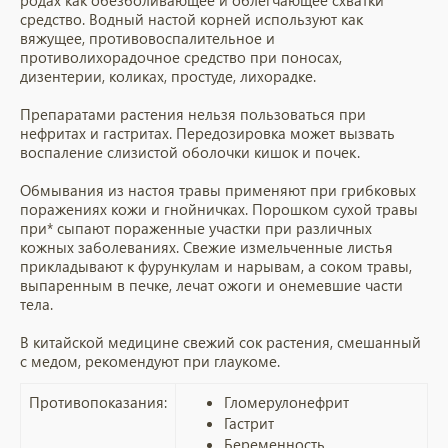
родах как обезболивающее и облегчающее схватки
средство. Водный настой корней используют как
вяжущее, противовоспалительное и
противолихорадочное средство при поносах,
дизентерии, коликах, простуде, лихорадке.
Препаратами растения нельзя пользоваться при
нефритах и гастритах. Передозировка может вызвать
воспаление слизистой оболочки кишок и почек.
Обмывания из настоя травы применяют при грибковых
поражениях кожи и гнойничках. Порошком сухой травы
при* сыпают пораженные участки при различных
кожных заболеваниях. Свежие измельченные листья
прикладывают к фурункулам и нарывам, а соком травы,
выпаренным в печке, лечат ожоги и онемевшие части
тела.
В китайской медицине свежий сок растения, смешанный
с медом, рекомендуют при глаукоме.
Противопоказания:
Гломерулонефрит
Гастрит
Беременность