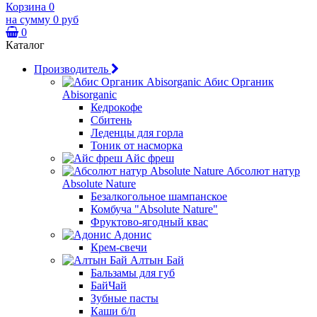
Корзина
0
на сумму
0 руб
0
Каталог
Производитель
Абис Органик
Abisorganic
Кедрокофе
Сбитень
Леденцы для горла
Тоник от насморка
Айс фреш
Абсолют натур
Absolute Nature
Безалкогольное шампанское
Комбуча "Absolute Nature"
Фруктово-ягодный квас
Адонис
Крем-свечи
Алтын Бай
Бальзамы для губ
БайЧай
Зубные пасты
Каши б/п