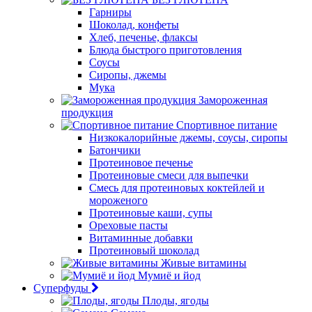
Гарниры
Шоколад, конфеты
Хлеб, печенье, флаксы
Блюда быстрого приготовления
Соусы
Сиропы, джемы
Мука
Замороженная
продукция
Спортивное питание
Низкокалорийные джемы, соусы, сиропы
Батончики
Протеиновое печенье
Протеиновые смеси для выпечки
Смесь для протеиновых коктейлей и
мороженого
Протеиновые каши, супы
Ореховые пасты
Витаминные добавки
Протеиновый шоколад
Живые витамины
Мумиё и йод
Суперфуды
Плоды, ягоды