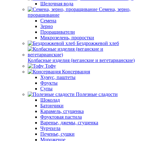
Щелочная вода
Семена, зерно,
проращивание
Семена
Зерно
Проращиватели
Микрозелень, проростки
Бездрожжевой хлеб
Колбасные изделия (веганские и вегетарианские)
Тофу
Консервация
Хумус, паштеты
Фрукты
Супы
Полезные сладости
Шоколад
Батончики
Карамель, сгущенка
Фруктовая пастила
Варенье, джемы, сгущенка
Чурчхела
Печенье, сушки
Мороженое