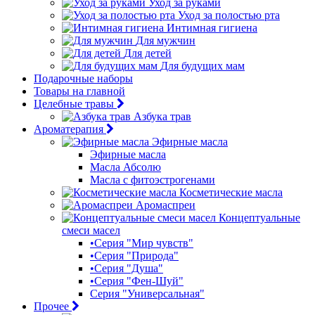
Уход за руками
Уход за полостью рта
Интимная гигиена
Для мужчин
Для детей
Для будущих мам
Подарочные наборы
Товары на главной
Целебные травы
Азбука трав
Ароматерапия
Эфирные масла
Эфирные масла
Масла Абсолю
Масла с фитоэстрогенами
Косметические масла
Аромаспреи
Концептуальные
смеси масел
•Серия "Мир чувств"
•Серия "Природа"
•Серия "Душа"
•Серия "Фен-Шуй"
Серия "Универсальная"
Прочее