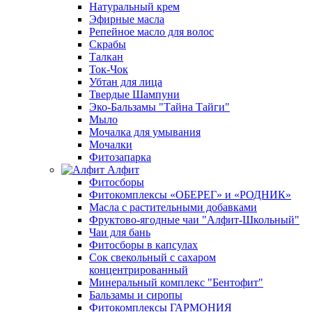
Натуральный крем
Эфирные масла
Репейное масло для волос
Скрабы
Талкан
Ток-Чок
Убтан для лица
Твердые Шампуни
Эко-Бальзамы "Тайна Тайги"
Мыло
Мочалка для умывания
Мочалки
Фитозапарка
Алфит
Фитосборы
Фитокомплексы «ОБЕРЕГ» и «РОДНИК»
Масла с растительными добавками
Фруктово-ягодные чаи "Алфит-Школьный"
Чаи для бань
Фитосборы в капсулах
Сок свекольный с сахаром
концентрированный
Минеральный комплекс "Бентофит"
Бальзамы и сиропы
Фитокомплексы ГАРМОНИЯ