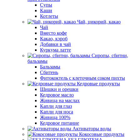
Супы
Каши
Котлеты
Чай, цикорий, какао
Чай
Вместо кофе
Какао, кэроб
Добавки в чай
Куркума латте
Сиропы, сбитни,
бальзамы
Бальзамы
Сбитень
Фитококтель с клеточным соком пихты
Кедровые продукты
Шишки и орешки
Кедровое масло
Живица на маслах
Капли для глаз
Капли для носа
Живица 100%
Кедровое питание
Активаторы воды
Кокосовые продукты
БЕЗ ГЛЮТЕНА