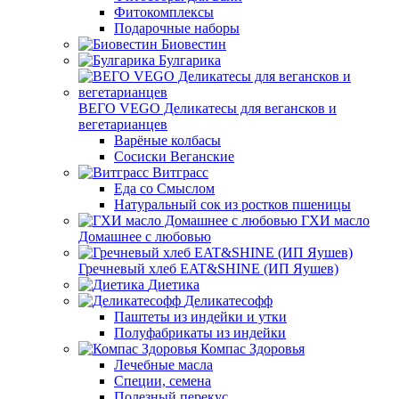
Фитокомплексы
Подарочные наборы
Биовестин
Булгарика
ВЕГО VEGO Деликатесы для вегансков и
вегетарианцев
Варёные колбасы
Сосиски Веганские
Витграсс
Еда со Смыслом
Натуральный сок из ростков пшеницы
ГХИ масло
Домашнее с любовью
Гречневый хлеб EAT&SHINE (ИП Яушев)
Диетика
Деликатесофф
Паштеты из индейки и утки
Полуфабрикаты из индейки
Компас Здоровья
Лечебные масла
Специи, семена
Полезный перекус