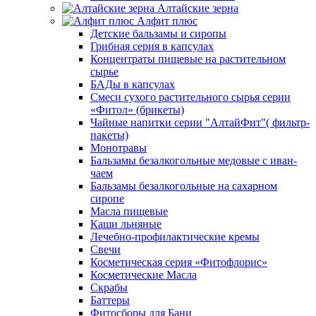
Алтайские зерна
Алфит плюс
Детские бальзамы и сиропы
Грибная серия в капсулах
Концентраты пищевые на растительном
сырье
БАДы в капсулах
Смеси сухого растительного сырья серии
«Фитол» (брикеты)
Чайные напитки серии "АлтайФит"( фильтр-
пакеты)
Монотравы
Бальзамы безалкогольные медовые с иван-
чаем
Бальзамы безалкогольные на сахарном
сиропе
Масла пищевые
Каши льняные
Лечебно-профилактические кремы
Свечи
Косметическая серия «Фитофлорис»
Косметические Масла
Скрабы
Баттеры
Фитосборы для Бани