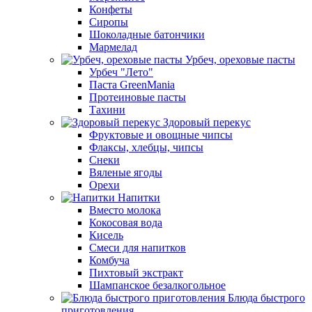
Конфеты
Сиропы
Шоколадные батончики
Мармелад
Урбеч, ореховые пасты
Урбеч "Лето"
Паста GreenMania
Протеиновые пасты
Тахини
Здоровый перекус
Фруктовые и овощные чипсы
Флаксы, хлебцы, чипсы
Снеки
Вяленые ягоды
Орехи
Напитки
Вместо молока
Кокосовая вода
Кисель
Смеси для напитков
Комбуча
Пихтовый экстракт
Шампанское безалкогольное
Блюда быстрого
приготовления