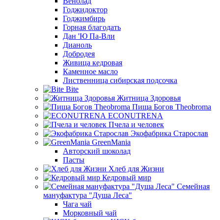
Венолад
Годжидоктор
Годжимбирь
Горная благодать
Дан 'Ю Па-Вли
Дианоль
Добродея
Живица кедровая
Каменное масло
Лиственница сибирская подсочка
Bite
Житница Здоровья
Пища Богов Theobroma
ECONUTRENA
Пчела и человек
Экофабрика Старослав
GreenMania
Авторский шоколад
Пасты
Хлеб для Жизни
Кедровый мир
Семейная
мануфактура "Душа Леса"
Чага чай
Морковный чай