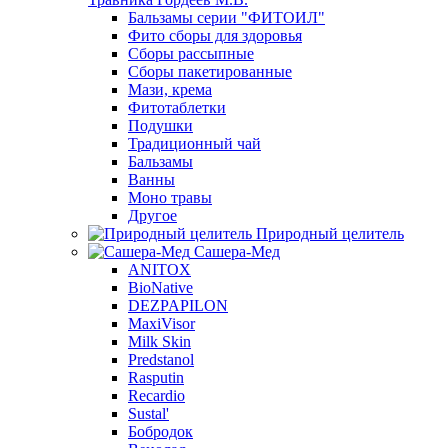
Бальзамы серии "ФИТОИЛ"
Фито сборы для здоровья
Сборы рассыпные
Сборы пакетированные
Мази, крема
Фитотаблетки
Подушки
Традиционный чай
Бальзамы
Ванны
Моно травы
Другое
Природный целитель
Сашера-Мед
ANITOX
BioNative
DEZPAPILON
MaxiVisor
Milk Skin
Predstanol
Rasputin
Recardio
Sustal'
Бобродок