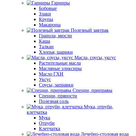
Гарниры
Бобовые
Злаки
Крупы
Макароны
Полезный завтрак
Гранола, мюсли
Каша
Талкан
Хлопья, шарики
Масла, соусы, уксус
Растительные масла
Масляные эликсиры
Масло ГХИ
Уксус
Соусы, заправки
Специи, приправы
Специи, пряности
Полезная соль
Мука, отруби,
клетчатка
Мука
Отруби
Клетчатка
Лечебно-столовая вода