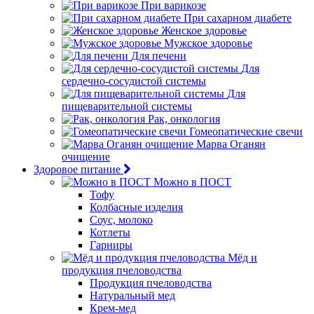
При варикозе
При сахарном диабете
Женское здоровье
Мужское здоровье
Для печени
Для
сердечно-сосудистой системы
Для
пищеварительной системы
Рак, онкология
Гомеопатические свечи
Марва Оганян
очищение
Здоровое питание
Можно в ПОСТ
Тофу
Колбасные изделия
Соус, молоко
Котлеты
Гарниры
Мёд и
продукция пчеловодства
Продукция пчеловодства
Натуральный мед
Крем-мед