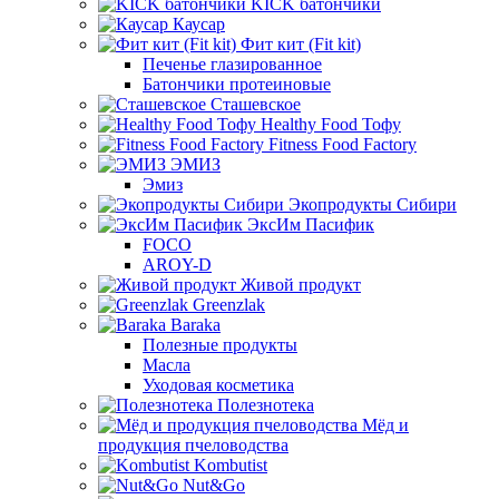
KICK батончики
Каусар
Фит кит (Fit kit)
Печенье глазированное
Батончики протеиновые
Сташевское
Healthy Food Тофу
Fitness Food Factory
ЭМИЗ
Эмиз
Экопродукты Сибири
ЭксИм Пасифик
FOCO
AROY-D
Живой продукт
Greenzlak
Baraka
Полезные продукты
Масла
Уходовая косметика
Полезнотека
Мёд и
продукция пчеловодства
Kombutist
Nut&Go