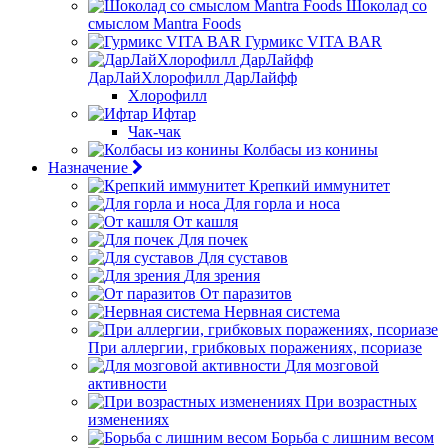
Шоколад со
смыслом Mantra Foods
Гурмикс VITA BAR
ДарЛайХлорофилл ДарЛайфф
Хлорофилл
Ифтар
Чак-чак
Колбасы из конины
Назначение
Крепкий иммунитет
Для горла и носа
От кашля
Для почек
Для суставов
Для зрения
От паразитов
Нервная система
При аллергии, грибковых поражениях, псориазе
Для мозговой
активности
При возрастных
изменениях
Борьба с лишним весом