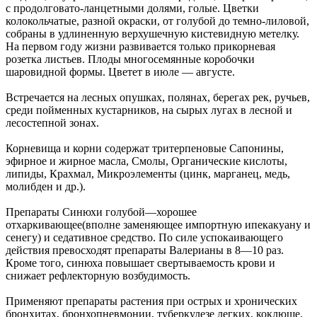
с продолговато-ланцетными долями, голые. Цветки
колокольчатые, разной окраски, от голубой до темно-лиловой,
собраны в удлиненную верхушечную кистевидную метелку.
На первом году жизни развивается только прикорневая
розетка листьев. Плоды многосемянные коробочки
шаровидной формы. Цветет в июле — августе.
Встречается на лесных опушках, полянах, берегах рек, ручьев,
среди пойменных кустарников, на сырых лугах в лесной и
лесостепной зонах.
Корневища и корни содержат тритерпеновые Сапонины,
эфирное и жирное масла, Смолы, Органические кислоты,
липиды, Крахмал, Микроэлементы (цинк, марганец, медь,
молибден и др.).
Препараты Синюхи голубой—хорошее
отхаркивающее(вполне заменяющее импортную ипекакуану и
сенегу) и седативное средство. По силе успокаивающего
действия превосходят препараты Валерианы в 8—10 раз.
Кроме того, синюха повышает свертываемость крови и
снижает рефлекторную возбудимость.
Применяют препараты растения при острых и хронических
бронхитах, бронхопневмонии, туберкулезе легких, коклюше,