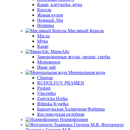
Каши, клетчатка, мука
Кисель
Живая кухня
Нежный Лён
Hempina
Масляный Король
Масла
Мука
Каши
МариАйс
Замороженные ягоды, овощи, грибы
Мороженое
Иван чай
Минеральная вода
Chureau
RUDOLFUV PRAMEN
Prolom
Vincentka
Zajecicka Horka
Bilinska Kyselka
Барнаульская Халвичная Фабрика
Кисловодская целебная
Нормофлорин
Фитоцентр
Травника Гордеев М.В.