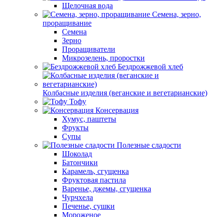
Щелочная вода
Семена, зерно,
проращивание
Семена
Зерно
Проращиватели
Микрозелень, проростки
Бездрожжевой хлеб
Колбасные изделия (веганские и вегетарианские)
Тофу
Консервация
Хумус, паштеты
Фрукты
Супы
Полезные сладости
Шоколад
Батончики
Карамель, сгущенка
Фруктовая пастила
Варенье, джемы, сгущенка
Чурчхела
Печенье, сушки
Мороженое