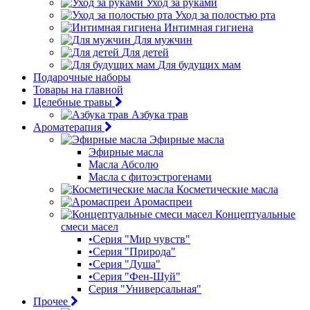
Уход за руками
Уход за полостью рта
Интимная гигиена
Для мужчин
Для детей
Для будущих мам
Подарочные наборы
Товары на главной
Целебные травы
Азбука трав
Ароматерапия
Эфирные масла
Эфирные масла
Масла Абсолю
Масла с фитоэстрогенами
Косметические масла
Аромаспреи
Концептуальные
смеси масел
•Серия "Мир чувств"
•Серия "Природа"
•Серия "Душа"
•Серия "Фен-Шуй"
Серия "Универсальная"
Прочее