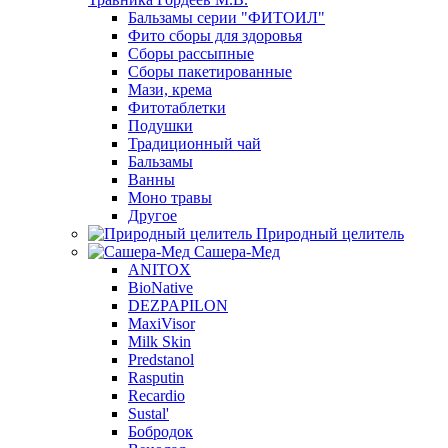
Бальзамы серии "ФИТОИЛ"
Фито сборы для здоровья
Сборы рассыпные
Сборы пакетированные
Мази, крема
Фитотаблетки
Подушки
Традиционный чай
Бальзамы
Ванны
Моно травы
Другое
Природный целитель
Сашера-Мед
ANITOX
BioNative
DEZPAPILON
MaxiVisor
Milk Skin
Predstanol
Rasputin
Recardio
Sustal'
Бобродок