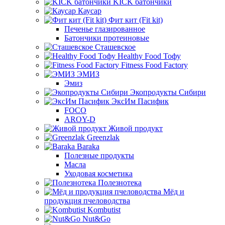
KICK батончики
Каусар
Фит кит (Fit kit)
Печенье глазированное
Батончики протеиновые
Сташевское
Healthy Food Тофу
Fitness Food Factory
ЭМИЗ
Эмиз
Экопродукты Сибири
ЭксИм Пасифик
FOCO
AROY-D
Живой продукт
Greenzlak
Baraka
Полезные продукты
Масла
Уходовая косметика
Полезнотека
Мёд и
продукция пчеловодства
Kombutist
Nut&Go