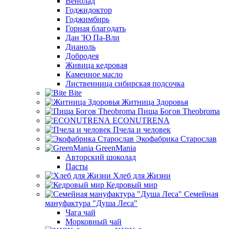
Венолад
Годжидоктор
Годжимбирь
Горная благодать
Дан 'Ю Па-Вли
Дианоль
Добродея
Живица кедровая
Каменное масло
Лиственница сибирская подсочка
Bite
Житница Здоровья
Пища Богов Theobroma
ECONUTRENA
Пчела и человек
Экофабрика Старослав
GreenMania
Авторский шоколад
Пасты
Хлеб для Жизни
Кедровый мир
Семейная
мануфактура "Душа Леса"
Чага чай
Морковный чай