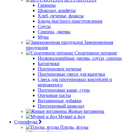
Гарниры
Шоколад, конфеты
Хлеб, печенье, флаксы
Блюда быстрого приготовления
Соусы
Сиропы, джемы
Мука
Замороженная
продукция
Спортивное питание
Низкокалорийные джемы, соусы, сиропы
Батончики
Протеиновое печенье
Протеиновые смеси для выпечки
Смесь для протеиновых коктейлей и
мороженого
Протеиновые каши, супы
Ореховые пасты
Витаминные добавки
Протеиновый шоколад
Живые витамины
Мумиё и йод
Суперфуды
Плоды, ягоды