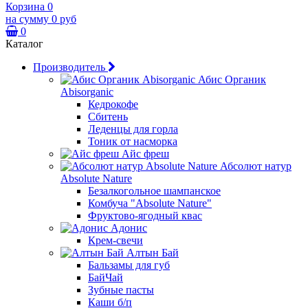
Корзина
0
на сумму
0 руб
0
Каталог
Производитель
Абис Органик
Abisorganic
Кедрокофе
Сбитень
Леденцы для горла
Тоник от насморка
Айс фреш
Абсолют натур
Absolute Nature
Безалкогольное шампанское
Комбуча "Absolute Nature"
Фруктово-ягодный квас
Адонис
Крем-свечи
Алтын Бай
Бальзамы для губ
БайЧай
Зубные пасты
Каши б/п