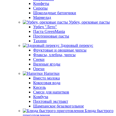
Конфеты
Сиропы
Шоколадные батончики
Мармелад
Урбеч, ореховые пасты
Урбеч "Лето"
Паста GreenMania
Протеиновые пасты
Тахини
Здоровый перекус
Фруктовые и овощные чипсы
Флаксы, хлебцы, чипсы
Снеки
Вяленые ягоды
Орехи
Напитки
Вместо молока
Кокосовая вода
Кисель
Смеси для напитков
Комбуча
Пихтовый экстракт
Шампанское безалкогольное
Блюда быстрого
приготовления