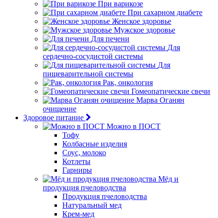
При варикозе
При сахарном диабете
Женское здоровье
Мужское здоровье
Для печени
Для
сердечно-сосудистой системы
Для
пищеварительной системы
Рак, онкология
Гомеопатические свечи
Марва Оганян
очищение
Здоровое питание
Можно в ПОСТ
Тофу
Колбасные изделия
Соус, молоко
Котлеты
Гарниры
Мёд и
продукция пчеловодства
Продукция пчеловодства
Натуральный мед
Крем-мед