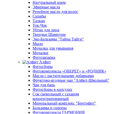
Натуральный крем
Эфирные масла
Репейное масло для волос
Скрабы
Талкан
Ток-Чок
Убтан для лица
Твердые Шампуни
Эко-Бальзамы "Тайна Тайги"
Мыло
Мочалка для умывания
Мочалки
Фитозапарка
Алфит
Фитосборы
Фитокомплексы «ОБЕРЕГ» и «РОДНИК»
Масла с растительными добавками
Фруктово-ягодные чаи "Алфит-Школьный"
Чаи для бань
Фитосборы в капсулах
Сок свекольный с сахаром
концентрированный
Минеральный комплекс "Бентофит"
Бальзамы и сиропы
Фитокомплексы ГАРМОНИЯ