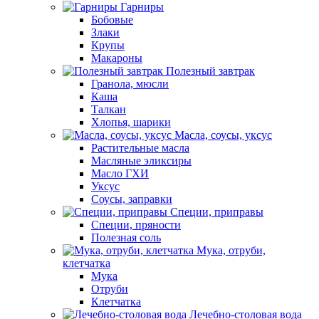
Гарниры
Бобовые
Злаки
Крупы
Макароны
Полезный завтрак
Гранола, мюсли
Каша
Талкан
Хлопья, шарики
Масла, соусы, уксус
Растительные масла
Масляные эликсиры
Масло ГХИ
Уксус
Соусы, заправки
Специи, приправы
Специи, пряности
Полезная соль
Мука, отруби,
клетчатка
Мука
Отруби
Клетчатка
Лечебно-столовая вода