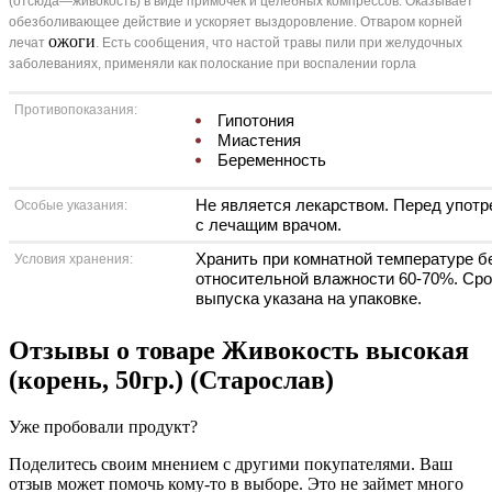
(отсюда—живокость) в виде примочек и целебных компрессов. Оказывает
обезболивающее действие и ускоряет выздоровление. Отваром корней
ожоги
лечат
. Есть сообщения, что настой травы пили при желудочных
заболеваниях, применяли как полоскание при воспалении горла
Противопоказания:
Гипотония
Миастения
Беременность
Не является лекарством. Перед упот
Особые указания:
с лечащим врачом.
Хранить при комнатной температуре б
Условия хранения:
относительной влажности 60-70%. Срок
выпуска указана на упаковке.
Отзывы о товаре
Живокость высокая
(корень, 50гр.) (Старослав)
Уже пробовали продукт?
Поделитесь своим мнением с другими покупателями. Ваш
отзыв может помочь кому-то в выборе. Это не займет много