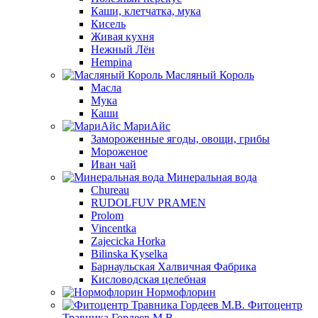
Каши, клетчатка, мука
Кисель
Живая кухня
Нежный Лён
Hempina
Масляный Король
Масла
Мука
Каши
МариАйс
Замороженные ягоды, овощи, грибы
Мороженое
Иван чай
Минеральная вода
Chureau
RUDOLFUV PRAMEN
Prolom
Vincentka
Zajecicka Horka
Bilinska Kyselka
Барнаульская Халвичная Фабрика
Кисловодская целебная
Нормофлорин
Фитоцентр
Травника Гордеев М.В.