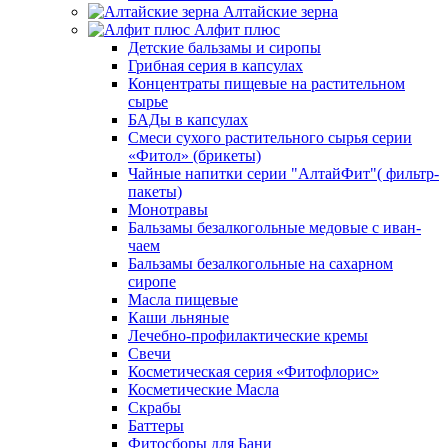
Алтайские зерна
Алфит плюс
Детские бальзамы и сиропы
Грибная серия в капсулах
Концентраты пищевые на растительном
сырье
БАДы в капсулах
Смеси сухого растительного сырья серии
«Фитол» (брикеты)
Чайные напитки серии "АлтайФит"( фильтр-
пакеты)
Монотравы
Бальзамы безалкогольные медовые с иван-
чаем
Бальзамы безалкогольные на сахарном
сиропе
Масла пищевые
Каши льняные
Лечебно-профилактические кремы
Свечи
Косметическая серия «Фитофлорис»
Косметические Масла
Скрабы
Баттеры
Фитосборы для Бани