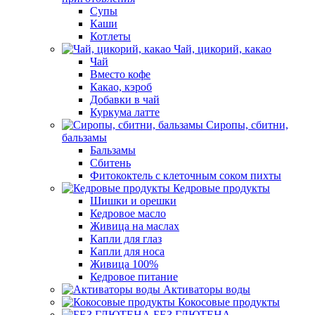
Супы
Каши
Котлеты
Чай, цикорий, какао
Чай
Вместо кофе
Какао, кэроб
Добавки в чай
Куркума латте
Сиропы, сбитни,
бальзамы
Бальзамы
Сбитень
Фитококтель с клеточным соком пихты
Кедровые продукты
Шишки и орешки
Кедровое масло
Живица на маслах
Капли для глаз
Капли для носа
Живица 100%
Кедровое питание
Активаторы воды
Кокосовые продукты
БЕЗ ГЛЮТЕНА