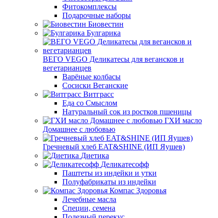
Фитокомплексы
Подарочные наборы
Биовестин
Булгарика
ВЕГО VEGO Деликатесы для вегансков и
вегетарианцев
Варёные колбасы
Сосиски Веганские
Витграсс
Еда со Смыслом
Натуральный сок из ростков пшеницы
ГХИ масло
Домашнее с любовью
Гречневый хлеб EAT&SHINE (ИП Яушев)
Диетика
Деликатесофф
Паштеты из индейки и утки
Полуфабрикаты из индейки
Компас Здоровья
Лечебные масла
Специи, семена
Полезный перекус