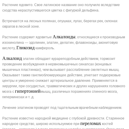
Растение ядовито. Свое латинское название оно получило вследствие
сходства нераспустившегося цветка с фигуркой дельфина.
Встречается на лесных полянах, опушках, лугах, берегах рек, склонах
оврагов в лесной зоне.
Алкалоиды
Растение содержит ядовитые
, относящиеся к производным
изохинолина — эдолинин, элатин, делатин, флавоноиды, аконитовую
Гликозид
кислоту,
камфероль.
Алкалоид
элатин обладает курареподобным действием, тормозит
проведение возбуждения в нервномышечных синапсах (концевых
мышечных пластинках), чем вызывает расслабление скелетных мышц.
Оказывает также ганглиоблокирующее действие, угнетает подкорковые
центры и умеренно снижает артериальное давление. Применяется в
хирургии, при сосудистых, травматических и других нарушениях головного
гипертонией
мозга с
мышц, различных поражениях спинного мозга,
гиперкинезах и т. д.
Лечение элатином проводят под тщательным врачебным наблюдением.
Растение известно народной медицине с глубокой древности. Старинное
переломах
народное средство, широко используемое при
костей