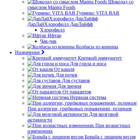
Шоколад со
смыслом Mantra Foods
Гурмикс VITA BAR
ДарЛайХлорофилл ДарЛайфф
Хлорофилл
Ифтар
Чак-чак
Колбасы из конины
Назначение
Крепкий иммунитет
Для горла и носа
От кашля
Для почек
Для суставов
Для зрения
От паразитов
Нервная система
При аллергии, грибковых поражениях, псориазе
Для мозговой
активности
При возрастных
изменениях
Борьба с лишним весом