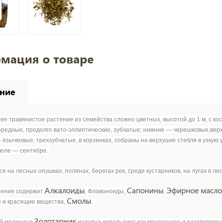
мация о товаре
ние
ее травянистое растение из семейства сложно цветных, высотой до 1 м, с ко
ередные, продолго вато-эллиптические, зубчатые; нижние — черешковые,вер
 язычковые, трехзубчатые, в корзинках, собраны на верхушке стебля в узкую
июле — сентябре.
я на лесных опушках, полянах, берегах рек, среди кустарников, на лугах в ле
Алкалоиды
Сапонины
Эфирное масло
тения содержит
, Флавоноиды,
,
Смолы
 и красящие вещества,
.
Золотарник