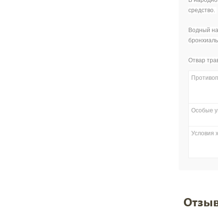
В народно
средство.
Водный на
бронхиал
Отвар тра
Противоп
Особые у
Условия 
Отзыв