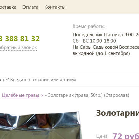
оставка
Оплата
Контакты
Время работы:
Понедельник-Пятница 9:00-2
3 388 81 32
Сб - ВС 10:00-18:00
На Сары Садыковой Воскрес
 обратный звонок
выходной (до 1 сентября)
>
Целебные травы
>
- Золотарник (трава, 50гр.) (Старослав)
Золотарник
72 ру
Цена