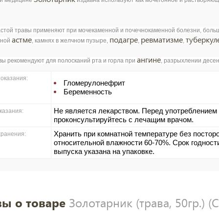
й медицине
издавна используют как мочегонное и растворяю
стой травы применяют при мочекаменной и почечнокаменной болезни, больш
астме
подагре
ревматизме
туберкул
ьной
, камнях в желчном пузыре,
,
,
ангине
вы рекомендуют для полосканий рта и горла при
, разрыхлении десен
оказания:
Гломерулонефрит
Беременность
Не является лекарством. Перед употреблением
казания:
проконсультируйтесь с лечащим врачом.
Хранить при комнатной температуре без посторо
хранения:
относительной влажности 60-70%. Срок годности
выпуска указана на упаковке.
ы о товаре
Золотарник (трава, 50гр.) (