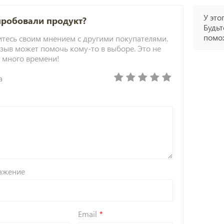
У это
пробовали продукт?
Будьт
помож
тесь своим мнением с другими покупателями.
зыв может помочь кому-то в выборе. Это не
 много времени!
а
ажение
Email