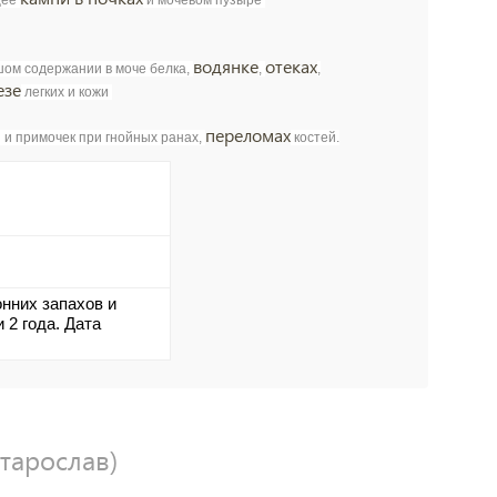
щее
и мочевом пузыре
водянке
отеках
ом содержании в моче белка,
,
,
езе
легких и кожи
переломах
 и примочек при гнойных ранах,
костей.
нних запахов и
 2 года. Дата
Старослав)