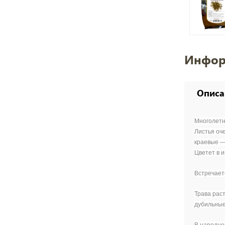
Инфор
Описа
Многолетн
Листья оч
краевые —
Цветет в 
Встречаетс
Трава рас
дубильные