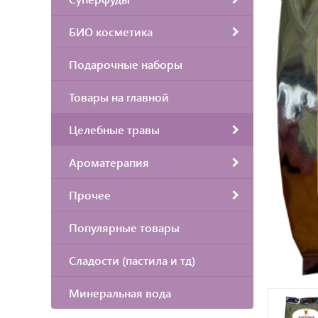
БИО косметика
Подарочные наборы
Товары на главной
Целебные травы
Ароматерапия
Прочее
Популярные товары
Сладости (пастила и тд)
Минеральная вода