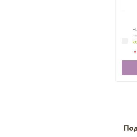
Н
с
к
Под