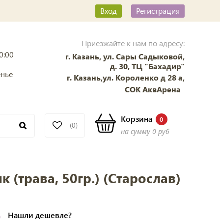
Вход
Регистрация
Приезжайте к нам по адресу:
0:00
г. Казань, ул. Сары Садыковой,
д. 30, ТЦ "Бахадир"
енье
г. Казань,ул. Короленко д 28 а,
СОК АквАрена
Корзина
0
(0)
на сумму
0 руб
 (трава, 50гр.) (Старослав)
б
Нашли
дешевле?