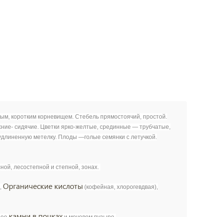
сым, коротким корневищем. Стебель прямостоячий, простой.
хние- сидячие. Цветки ярко-желтые, срединные — трубчатые,
 удлиненную метелку. Плоды —голые семянки с летучкой.
сной, лесостепной и степной, зонах.
Органические кислоты
,
(кофейная, хлорогевдвая),
камни в почках