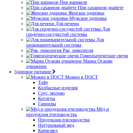
При варикозе
При сахарном диабете
Женское здоровье
Мужское здоровье
Для печени
Для
сердечно-сосудистой системы
Для
пищеварительной системы
Рак, онкология
Гомеопатические свечи
Марва Оганян
очищение
Здоровое питание
Можно в ПОСТ
Тофу
Колбасные изделия
Соус, молоко
Котлеты
Гарниры
Мёд и
продукция пчеловодства
Продукция пчеловодства
Натуральный мед
Крем-мед