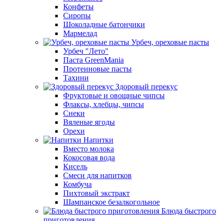
Конфеты
Сиропы
Шоколадные батончики
Мармелад
Урбеч, ореховые пасты
Урбеч "Лето"
Паста GreenMania
Протеиновые пасты
Тахини
Здоровый перекус
Фруктовые и овощные чипсы
Флаксы, хлебцы, чипсы
Снеки
Вяленые ягоды
Орехи
Напитки
Вместо молока
Кокосовая вода
Кисель
Смеси для напитков
Комбуча
Пихтовый экстракт
Шампанское безалкогольное
Блюда быстрого
приготовления