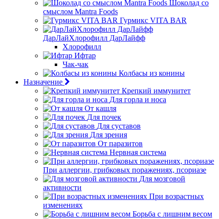
Шоколад со
смыслом Mantra Foods
Гурмикс VITA BAR
ДарЛайХлорофилл ДарЛайфф
Хлорофилл
Ифтар
Чак-чак
Колбасы из конины
Назначение
Крепкий иммунитет
Для горла и носа
От кашля
Для почек
Для суставов
Для зрения
От паразитов
Нервная система
При аллергии, грибковых поражениях, псориазе
Для мозговой
активности
При возрастных
изменениях
Борьба с лишним весом