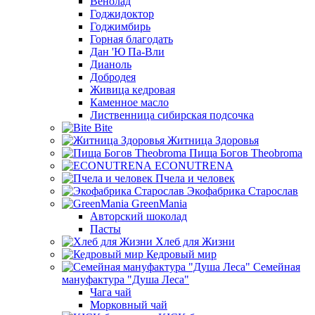
Венолад
Годжидоктор
Годжимбирь
Горная благодать
Дан 'Ю Па-Вли
Дианоль
Добродея
Живица кедровая
Каменное масло
Лиственница сибирская подсочка
Bite
Житница Здоровья
Пища Богов Theobroma
ECONUTRENA
Пчела и человек
Экофабрика Старослав
GreenMania
Авторский шоколад
Пасты
Хлеб для Жизни
Кедровый мир
Семейная
мануфактура "Душа Леса"
Чага чай
Морковный чай