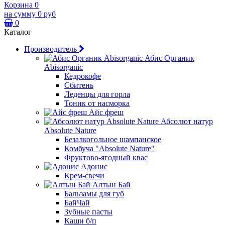
Корзина
0
на сумму
0 руб
0
Каталог
Производитель
Абис Органик
Abisorganic
Кедрокофе
Сбитень
Леденцы для горла
Тоник от насморка
Айс фреш
Абсолют натур
Absolute Nature
Безалкогольное шампанское
Комбуча "Absolute Nature"
Фруктово-ягодный квас
Адонис
Крем-свечи
Алтын Бай
Бальзамы для губ
БайЧай
Зубные пасты
Каши б/п