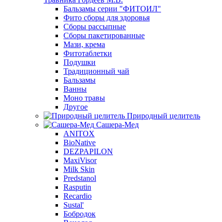
Бальзамы серии "ФИТОИЛ"
Фито сборы для здоровья
Сборы рассыпные
Сборы пакетированные
Мази, крема
Фитотаблетки
Подушки
Традиционный чай
Бальзамы
Ванны
Моно травы
Другое
Природный целитель
Сашера-Мед
ANITOX
BioNative
DEZPAPILON
MaxiVisor
Milk Skin
Predstanol
Rasputin
Recardio
Sustal'
Бобродок