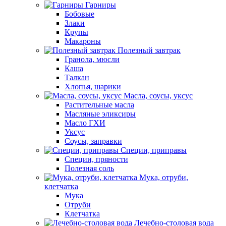
Гарниры
Бобовые
Злаки
Крупы
Макароны
Полезный завтрак
Гранола, мюсли
Каша
Талкан
Хлопья, шарики
Масла, соусы, уксус
Растительные масла
Масляные эликсиры
Масло ГХИ
Уксус
Соусы, заправки
Специи, приправы
Специи, пряности
Полезная соль
Мука, отруби,
клетчатка
Мука
Отруби
Клетчатка
Лечебно-столовая вода