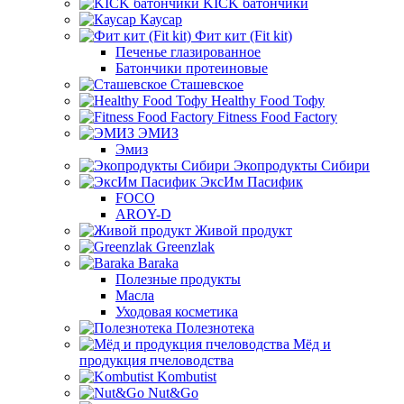
KICK батончики
Каусар
Фит кит (Fit kit)
Печенье глазированное
Батончики протеиновые
Сташевское
Healthy Food Тофу
Fitness Food Factory
ЭМИЗ
Эмиз
Экопродукты Сибири
ЭксИм Пасифик
FOCO
AROY-D
Живой продукт
Greenzlak
Baraka
Полезные продукты
Масла
Уходовая косметика
Полезнотека
Мёд и
продукция пчеловодства
Kombutist
Nut&Go