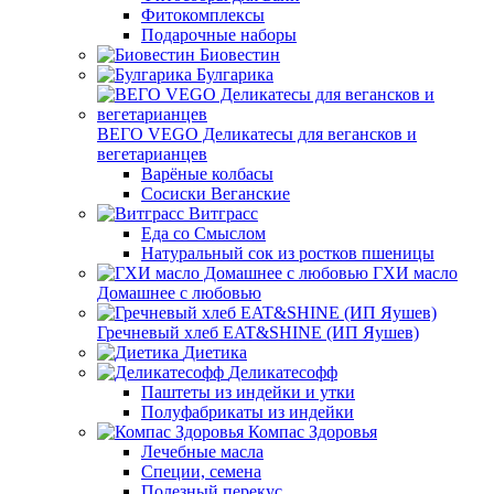
Фитокомплексы
Подарочные наборы
Биовестин
Булгарика
ВЕГО VEGO Деликатесы для вегансков и
вегетарианцев
Варёные колбасы
Сосиски Веганские
Витграсс
Еда со Смыслом
Натуральный сок из ростков пшеницы
ГХИ масло
Домашнее с любовью
Гречневый хлеб EAT&SHINE (ИП Яушев)
Диетика
Деликатесофф
Паштеты из индейки и утки
Полуфабрикаты из индейки
Компас Здоровья
Лечебные масла
Специи, семена
Полезный перекус