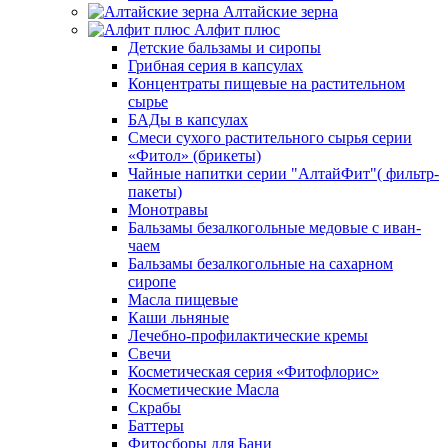
Алтайские зерна
Алфит плюс
Детские бальзамы и сиропы
Грибная серия в капсулах
Концентраты пищевые на растительном
сырье
БАДы в капсулах
Смеси сухого растительного сырья серии
«Фитол» (брикеты)
Чайные напитки серии "АлтайФит"( фильтр-
пакеты)
Монотравы
Бальзамы безалкогольные медовые с иван-
чаем
Бальзамы безалкогольные на сахарном
сиропе
Масла пищевые
Каши льняные
Лечебно-профилактические кремы
Свечи
Косметическая серия «Фитофлорис»
Косметические Масла
Скрабы
Баттеры
Фитосборы для Бани