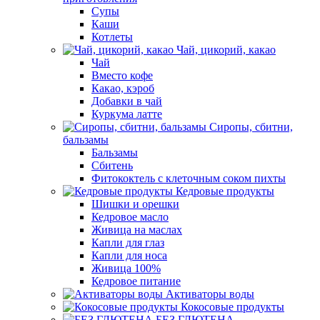
Супы
Каши
Котлеты
Чай, цикорий, какао
Чай
Вместо кофе
Какао, кэроб
Добавки в чай
Куркума латте
Сиропы, сбитни,
бальзамы
Бальзамы
Сбитень
Фитококтель с клеточным соком пихты
Кедровые продукты
Шишки и орешки
Кедровое масло
Живица на маслах
Капли для глаз
Капли для носа
Живица 100%
Кедровое питание
Активаторы воды
Кокосовые продукты
БЕЗ ГЛЮТЕНА