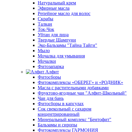
Натуральный крем
Эфирные масла
Репейное масло для волос
Скрабы
Талкан
Ток-Чок
Убтан для лица
Твердые Шампуни
Эко-Бальзамы "Тайна Тайги"
Мыло
Мочалка для умывания
Мочалки
Фитозапарка
Алфит
Фитосборы
Фитокомплексы «ОБЕРЕГ» и «РОДНИК»
Масла с растительными добавками
Фруктово-ягодные чаи "Алфит-Школьный"
Чаи для бань
Фитосборы в капсулах
Сок свекольный с сахаром
концентрированный
Минеральный комплекс "Бентофит"
Бальзамы и сиропы
Фитокомплексы ГАРМОНИЯ