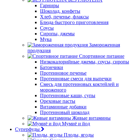
Гарниры
Шоколад, конфеты
Хлеб, печенье, флаксы
Блюда быстрого приготовления
Соусы
Сиропы, джемы
Мука
Замороженная
продукция
Спортивное питание
Низкокалорийные джемы, соусы, сиропы
Батончики
Протеиновое печенье
Протеиновые смеси для выпечки
Смесь для протеиновых коктейлей и
мороженого
Протеиновые каши, супы
Ореховые пасты
Витаминные добавки
Протеиновый шоколад
Живые витамины
Мумиё и йод
Суперфуды
Плоды, ягоды