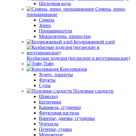
Щелочная вода
Семена, зерно,
проращивание
Семена
Зерно
Проращиватели
Микрозелень, проростки
Бездрожжевой хлеб
Колбасные изделия (веганские и вегетарианские)
Тофу
Консервация
Хумус, паштеты
Фрукты
Супы
Полезные сладости
Шоколад
Батончики
Карамель, сгущенка
Фруктовая пастила
Варенье, джемы, сгущенка
Чурчхела
Печенье, сушки
Мороженое