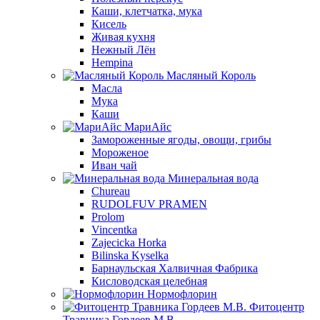
Каши, клетчатка, мука
Кисель
Живая кухня
Нежный Лён
Hempina
Масляный Король
Масла
Мука
Каши
МариАйс
Замороженные ягоды, овощи, грибы
Мороженое
Иван чай
Минеральная вода
Chureau
RUDOLFUV PRAMEN
Prolom
Vincentka
Zajecicka Horka
Bilinska Kyselka
Барнаульская Халвичная Фабрика
Кисловодская целебная
Нормофлорин
Фитоцентр
Травника Гордеев М.В.