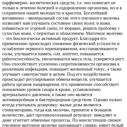
парфюмерно- косметических средств, т.е. оно помогает не
только в лечении болезней и оздоровлении организма, но и в
сохранении нашей молодости и красоты. Богатейший
витаминно – минеральный состав этого пчелиного молочка
позволяет нам улучшить состояние своих волос и кожи,
избавиться от угревой сыпи, от морщин, решить проблему с
сухостью кожи, с перхотью и облысением. Маточное молочко
– это биологически активный продукт. Благодаря его
применению происходит снижение физической усталости и
ослабление нервного перенапряжения, восстанавливаются
силы, улучшается память, сон, аппетит, повышается
работоспособность, увеличивается масса тела, ускоряется рост.
Оно способствует усилению сопротивляемости организма к
различным инфекциям, повышает жизненный тонус, а также
улучшает самочувствие в целом. Под его воздействием
происходит регулирование обмена веществ, улучшается
работа органов пищеварения, его применение способствует
понижению уровня сахара в крови, установлению
артериального давления, а также оно является
антимикробным и бактерицидным средством. Однако нужно
всегда учитывать дозировку: малые дозы являются
стимуляторами, тогда как молочко, принятое в большом
количестве, дает противоположный результат: замедляет и
даже угнетает обменные процессы. По консистенции свежее
пчелиное маточное молочко напоминает сливки, имеет белый