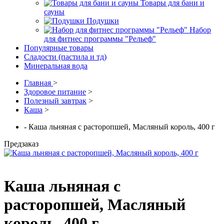
Товары для бани и
сауны
Подушки
Набор
для фитнес программы "Рельеф"
Популярные товары
Сладости (пастила и тд)
Минеральная вода
Главная
>
Здоровое питание
>
Полезный завтрак
>
Каша
>
- Каша льняная с расторопшей, Масляный король, 400 г
Предзаказ
Каша льняная с
расторопшей, Масляный
король, 400 г