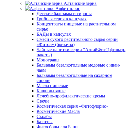
Алтайские зерна
Алфит плюс
Детские бальзамы и сиропы
Грибная серия в капсулах
Концентраты пищевые на растительном
сырье
БАДы в капсулах
Смеси сухого растительного сырья серии
«Фитол» (брикеты)
Чайные напитки серии "АлтайФит"( фильтр-
пакеты)
Монотравы
Бальзамы безалкогольные медовые с иван-
чаем
Бальзамы безалкогольные на сахарном
сиропе
Масла пищевые
Каши льняные
Лечебно-профилактические кремы
Свечи
Косметическая серия «Фитофлорис»
Косметические Масла
Скрабы
Баттеры
Фитосборы для Бани