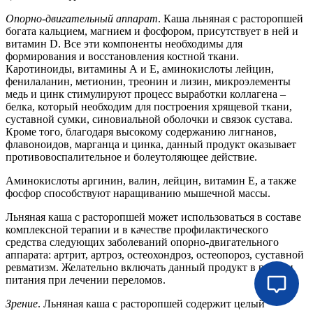
Опорно-двигательный аппарат
. Каша льняная с расторопшей
богата кальцием, магнием и фосфором, присутствует в ней и
витамин D. Все эти компоненты необходимы для
формирования и восстановления костной ткани.
Каротиноиды, витамины А и Е, аминокислоты лейцин,
фенилаланин, метионин, треонин и лизин, микроэлементы
медь и цинк стимулируют процесс выработки коллагена –
белка, который необходим для построения хрящевой ткани,
суставной сумки, синовиальной оболочки и связок сустава.
Кроме того, благодаря высокому содержанию лигнанов,
флавоноидов, марганца и цинка, данный продукт оказывает
противовоспалительное и болеутоляющее действие.
Аминокислоты аргинин, валин, лейцин, витамин Е, а также
фосфор способствуют наращиванию мышечной массы.
Льняная каша с расторопшей может использоваться в составе
комплексной терапии и в качестве профилактического
средства следующих заболеваний опорно-двигательного
аппарата: артрит, артроз, остеохондроз, остеопороз, суставной
ревматизм. Желательно включать данный продукт в рацион
питания при лечении переломов.
Зрение
. Льняная каша с расторопшей содержит целый