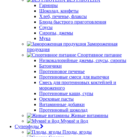
Гарниры
Шоколад, конфеты
Хлеб, печенье, флаксы
Блюда быстрого приготовления
Соусы
Сиропы, джемы
Мука
Замороженная
продукция
Спортивное питание
Низкокалорийные джемы, соусы, сиропы
Батончики
Протеиновое печенье
Протеиновые смеси для выпечки
Смесь для протеиновых коктейлей и
мороженого
Протеиновые каши, супы
Ореховые пасты
Витаминные добавки
Протеиновый шоколад
Живые витамины
Мумиё и йод
Суперфуды
Плоды, ягоды