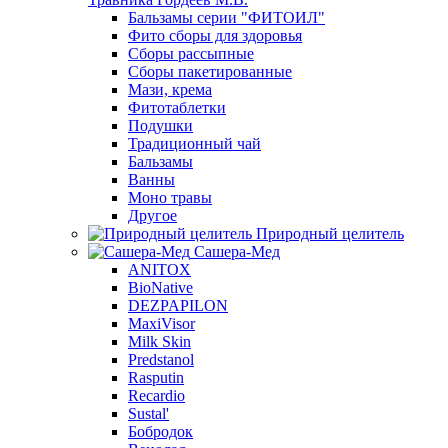
Бальзамы серии "ФИТОИЛ"
Фито сборы для здоровья
Сборы рассыпные
Сборы пакетированные
Мази, крема
Фитотаблетки
Подушки
Традиционный чай
Бальзамы
Ванны
Моно травы
Другое
Природный целитель
Сашера-Мед
ANITOX
BioNative
DEZPAPILON
MaxiVisor
Milk Skin
Predstanol
Rasputin
Recardio
Sustal'
Бобродок