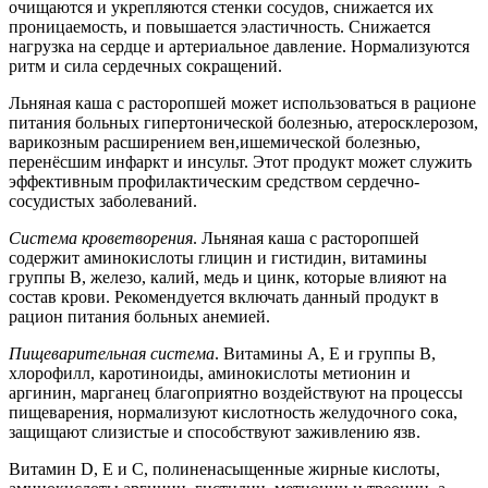
очищаются и укрепляются стенки сосудов, снижается их
проницаемость, и повышается эластичность. Снижается
нагрузка на сердце и артериальное давление. Нормализуются
ритм и сила сердечных сокращений.
Льняная каша с расторопшей может использоваться в рационе
питания больных гипертонической болезнью, атеросклерозом,
варикозным расширением вен,ишемической болезнью,
перенёсшим инфаркт и инсульт. Этот продукт может служить
эффективным профилактическим средством сердечно-
сосудистых заболеваний.
Система кроветворения
. Льняная каша с расторопшей
содержит аминокислоты глицин и гистидин, витамины
группы В, железо, калий, медь и цинк, которые влияют на
состав крови. Рекомендуется включать данный продукт в
рацион питания больных анемией.
Пищеварительная система
. Витамины А, Е и группы В,
хлорофилл, каротиноиды, аминокислоты метионин и
аргинин, марганец благоприятно воздействуют на процессы
пищеварения, нормализуют кислотность желудочного сока,
защищают слизистые и способствуют заживлению язв.
Витамин D, Е и С, полиненасыщенные жирные кислоты,