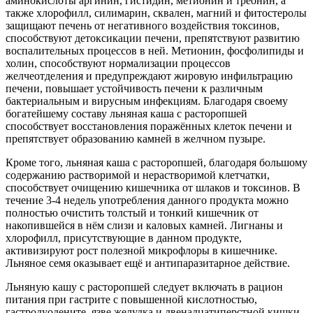
аминокислоты аргинин, гистидин, метионин и треонин, а
также хлорофилл, силимарин, сквален, магний и фитостеролы
защищают печень от негативного воздействия токсинов,
способствуют детоксикации печени, препятствуют развитию
воспалительных процессов в ней. Метионин, фосфолипиды и
холин, способствуют нормализации процессов
желчеотделения и предупреждают жировую инфильтрацию
печени, повышает устойчивость печени к различным
бактериальным и вирусным инфекциям. Благодаря своему
богатейшему составу льняная каша с расторопшей
способствует восстановления поражённых клеток печени и
препятствует образованию камней в желчном пузыре.
Кроме того, льняная каша с расторопшей, благодаря большому
содержанию растворимой и нерастворимой клетчатки,
способствует очищению кишечника от шлаков и токсинов. В
течение 3-4 недель употребления данного продукта можно
полностью очистить толстый и тонкий кишечник от
накопившейся в нём слизи и каловых камней. Лигнаны и
хлорофилл, присутствующие в данном продукте,
активизируют рост полезной микрофлоры в кишечнике.
Льняное семя оказывает ещё и антипаразитарное действие.
Льняную кашу с расторопшей следует включать в рацион
питания при гастрите с повышенной кислотностью,
гастродуодените, язве желудка и двенадцатиперстной кишки,