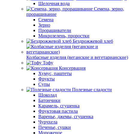
Щелочная вода
Семена, зерно,
проращивание
Семена
Зерно
Проращиватели
Микрозелень, проростки
Бездрожжевой хлеб
Колбасные изделия (веганские и вегетарианские)
Тофу
Консервация
Хумус, паштеты
Фрукты
Супы
Полезные сладости
Шоколад
Батончики
Карамель, сгущенка
Фруктовая пастила
Варенье, джемы, сгущенка
Чурчхела
Печенье, сушки
Мороженое