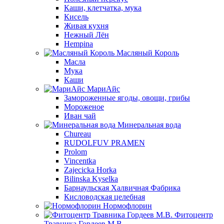
Каши, клетчатка, мука
Кисель
Живая кухня
Нежный Лён
Hempina
Масляный Король
Масла
Мука
Каши
МариАйс
Замороженные ягоды, овощи, грибы
Мороженое
Иван чай
Минеральная вода
Chureau
RUDOLFUV PRAMEN
Prolom
Vincentka
Zajecicka Horka
Bilinska Kyselka
Барнаульская Халвичная Фабрика
Кисловодская целебная
Нормофлорин
Фитоцентр
Травника Гордеев М.В.