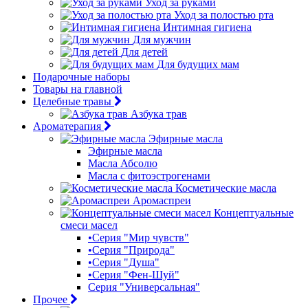
Уход за руками
Уход за полостью рта
Интимная гигиена
Для мужчин
Для детей
Для будущих мам
Подарочные наборы
Товары на главной
Целебные травы
Азбука трав
Ароматерапия
Эфирные масла
Эфирные масла
Масла Абсолю
Масла с фитоэстрогенами
Косметические масла
Аромаспреи
Концептуальные
смеси масел
•Серия "Мир чувств"
•Серия "Природа"
•Серия "Душа"
•Серия "Фен-Шуй"
Серия "Универсальная"
Прочее