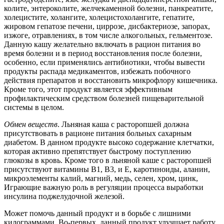
колите, энтероколите, желчекаменной болезни, панкреатите,
холецистите, холангите, холецистохолангите, гепатите,
жировом гепатозе печени, циррозе, дисбактериозе, запорах,
изжоге, отравлениях, в том числе алкогольных, гельментозе.
Данную кашу желательно включать в рацион питания во
время болезни и в период восстановления после болезни,
особенно, если применялись антибиотики, чтобы вывести
продукты распада медикаментов, избежать побочного
действия препаратов и восстановить микрофлору кишечника.
Кроме того, этот продукт является эффективным
профилактическим средством болезней пищеварительной
системы в целом.
Обмен веществ
. Льняная каша с расторопшей должна
присутствовать в рационе питания больных сахарным
диабетом. В данном продукте высоко содержание клетчатки,
которая активно препятствует быстрому поступлению
глюкозы в кровь. Кроме того в льняной каше с расторопшей
присутствуют витамины В1, В3, и Е, каротиноиды, аланин,
микроэлементы калий, магний, медь, селен, хром, цинк,
Играющие важную роль в регуляции процесса выработки
инсулина поджелудочной железой.
Может помочь данный продукт и в борьбе с лишними
килограммами. Во-первых, данный продукт улучшает работу