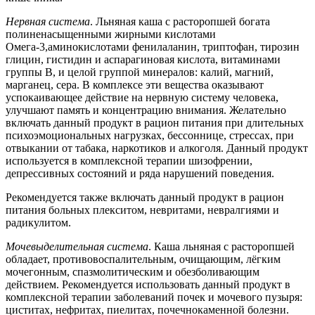
Нервная система
. Льняная каша с расторопшей богата
полиненасыщенными жирными кислотами
Омега-3,аминокислотами фенилаланин, триптофан, тирозин
глицин, гистидин и аспарагиновая кислота, витаминами
группы В, и целой группой минералов: калий, магний,
марганец, сера. В комплексе эти вещества оказывают
успокаивающее действие на нервную систему человека,
улучшают память и концентрацию внимания. Желательно
включать данный продукт в рацион питания при длительных
психоэмоциональных нагрузках, бессоннице, стрессах, при
отвыкании от табака, наркотиков и алкоголя. Данный продукт
используется в комплексной терапии шизофрении,
депрессивных состояний и ряда нарушений поведения.
Рекомендуется также включать данный продукт в рацион
питания больных плекситом, невритами, невралгиями и
радикулитом.
Мочевыделительная система
. Каша льняная с расторопшей
обладает, противовоспалительным, очищающим, лёгким
мочегонным, спазмолитическим и обезболивающим
действием. Рекомендуется использовать данный продукт в
комплексной терапии заболеваний почек и мочевого пузыря:
циститах, нефритах, пиелитах, почечнокаменной болезни.