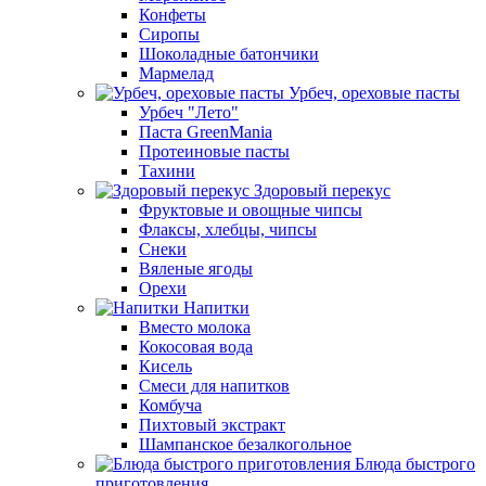
Конфеты
Сиропы
Шоколадные батончики
Мармелад
Урбеч, ореховые пасты
Урбеч "Лето"
Паста GreenMania
Протеиновые пасты
Тахини
Здоровый перекус
Фруктовые и овощные чипсы
Флаксы, хлебцы, чипсы
Снеки
Вяленые ягоды
Орехи
Напитки
Вместо молока
Кокосовая вода
Кисель
Смеси для напитков
Комбуча
Пихтовый экстракт
Шампанское безалкогольное
Блюда быстрого
приготовления