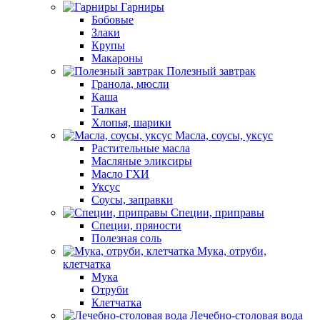
Гарниры
Бобовые
Злаки
Крупы
Макароны
Полезный завтрак
Гранола, мюсли
Каша
Талкан
Хлопья, шарики
Масла, соусы, уксус
Растительные масла
Масляные эликсиры
Масло ГХИ
Уксус
Соусы, заправки
Специи, приправы
Специи, пряности
Полезная соль
Мука, отруби,
клетчатка
Мука
Отруби
Клетчатка
Лечебно-столовая вода