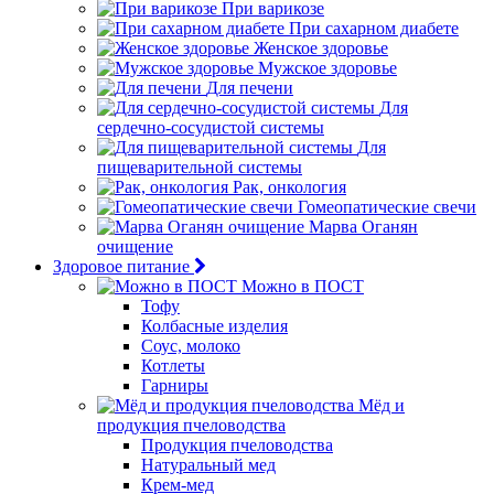
При варикозе
При сахарном диабете
Женское здоровье
Мужское здоровье
Для печени
Для
сердечно-сосудистой системы
Для
пищеварительной системы
Рак, онкология
Гомеопатические свечи
Марва Оганян
очищение
Здоровое питание
Можно в ПОСТ
Тофу
Колбасные изделия
Соус, молоко
Котлеты
Гарниры
Мёд и
продукция пчеловодства
Продукция пчеловодства
Натуральный мед
Крем-мед