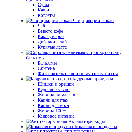
Супы
Каши
Котлеты
Чай, цикорий, какао
Чай
Вместо кофе
Какао, кэроб
Добавки в чай
Куркума латте
Сиропы, сбитни,
бальзамы
Бальзамы
Сбитень
Фитококтель с клеточным соком пихты
Кедровые продукты
Шишки и орешки
Кедровое масло
Живица на маслах
Капли для глаз
Капли для носа
Живица 100%
Кедровое питание
Активаторы воды
Кокосовые продукты
БЕЗ ГЛЮТЕНА