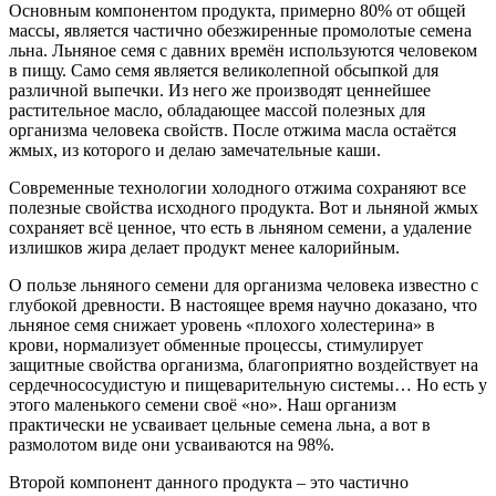
Основным компонентом продукта, примерно 80% от общей
массы, является частично обезжиренные промолотые семена
льна. Льняное семя с давних времён используются человеком
в пищу. Само семя является великолепной обсыпкой для
различной выпечки. Из него же производят ценнейшее
растительное масло, обладающее массой полезных для
организма человека свойств. После отжима масла остаётся
жмых, из которого и делаю замечательные каши.
Современные технологии холодного отжима сохраняют все
полезные свойства исходного продукта. Вот и льняной жмых
сохраняет всё ценное, что есть в льняном семени, а удаление
излишков жира делает продукт менее калорийным.
О пользе льняного семени для организма человека известно с
глубокой древности. В настоящее время научно доказано, что
льняное семя снижает уровень «плохого холестерина» в
крови, нормализует обменные процессы, стимулирует
защитные свойства организма, благоприятно воздействует на
сердечнососудистую и пищеварительную системы… Но есть у
этого маленького семени своё «но». Наш организм
практически не усваивает цельные семена льна, а вот в
размолотом виде они усваиваются на 98%.
Второй компонент данного продукта – это частично