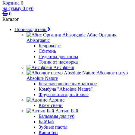
Корзина
0
на сумму
0 руб
0
Каталог
Производитель
Абис Органик
Abisorganic
Кедрокофе
Сбитень
Леденцы для горла
Тоник от насморка
Айс фреш
Абсолют натур
Absolute Nature
Безалкогольное шампанское
Комбуча "Absolute Nature"
Фруктово-ягодный квас
Адонис
Крем-свечи
Алтын Бай
Бальзамы для губ
БайЧай
Зубные пасты
Каши б/п