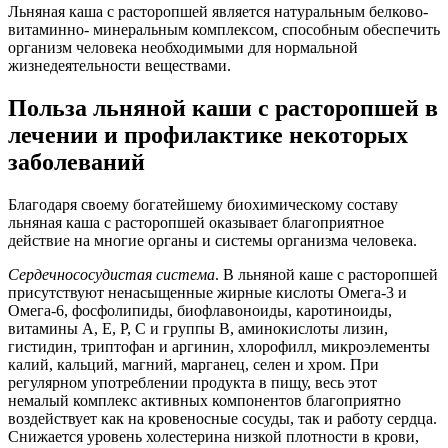
Льняная каша с расторопшей является натуральным белково-
витаминно- минеральным комплексом, способным обеспечить
организм человека необходимыми для нормальной
жизнедеятельности веществами.
Польза льняной каши с расторопшей в
лечении и профилактике некоторых
заболеваний
Благодаря своему богатейшему биохимическому составу
льняная каша с расторопшей оказывает благоприятное
действие на многие органы и системы организма человека.
Сердечнососудистая система
. В льняной каше с расторопшей
присутствуют ненасыщенные жирные кислоты Омега-3 и
Омега-6, фосфолипиды, биофлавоноиды, каротиноиды,
витамины А, Е, Р, С и группы В, аминокислоты лизин,
гистидин, триптофан и аргинин, хлорофилл, микроэлементы
калий, кальций, магний, марганец, селен и хром. При
регулярном употреблении продукта в пищу, весь этот
немалый комплекс активных компонентов благоприятно
воздействует как на кровеносные сосуды, так и работу сердца.
Снижается уровень холестерина низкой плотности в крови,