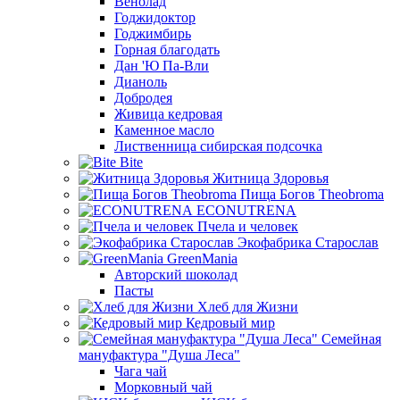
Венолад
Годжидоктор
Годжимбирь
Горная благодать
Дан 'Ю Па-Вли
Дианоль
Добродея
Живица кедровая
Каменное масло
Лиственница сибирская подсочка
Bite
Житница Здоровья
Пища Богов Theobroma
ECONUTRENA
Пчела и человек
Экофабрика Старослав
GreenMania
Авторский шоколад
Пасты
Хлеб для Жизни
Кедровый мир
Семейная
мануфактура "Душа Леса"
Чага чай
Морковный чай