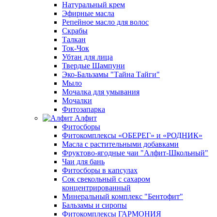
Натуральный крем
Эфирные масла
Репейное масло для волос
Скрабы
Талкан
Ток-Чок
Убтан для лица
Твердые Шампуни
Эко-Бальзамы "Тайна Тайги"
Мыло
Мочалка для умывания
Мочалки
Фитозапарка
Алфит
Фитосборы
Фитокомплексы «ОБЕРЕГ» и «РОДНИК»
Масла с растительными добавками
Фруктово-ягодные чаи "Алфит-Школьный"
Чаи для бань
Фитосборы в капсулах
Сок свекольный с сахаром
концентрированный
Минеральный комплекс "Бентофит"
Бальзамы и сиропы
Фитокомплексы ГАРМОНИЯ