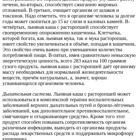
печени, во-вторых, способствует сжиганию жировых
отложений. В-третьих, очищает организм от шлаков и
токсинов. Надо отметить, что в организме человека за долгие
годы может скопиться до 15 кг слизи и каловых камней. В-
четвёртых, льняная каша с расторопшей способствует
своевременному опорожнению кишечника. Клетчатка,
которой богата, как льняная мука, так и мука расторопши,
имеет свойство увеличиваться в объёме, попадая в кишечник.
Это свойство очень важно при уменьшении количества
потребляемой пищи. В-пятых, имея сравнительно невысокую
энергетическую ценность, всего 283 ккал на 100 граммов
сухого продукта, льняная каша с расторопшей даёт организму
массу необходимых для нормальной жизнедеятельности
веществ, причём натуральных, а, значит, хорошо
усваивающихся организмом человека.
Дыхательная система
. Льняная каша с расторопшей может
использоваться в комплексной терапии воспалительных
заболеваний верхних дыхательных путей и бронхо-лёгочных
заболеваний, как дополнительное противовоспалительное,
смягчающее и отхаркивающее средство. Кроме того этот
продукт способен повышать сопротивляемость организм
различным инфекциям, выводить из организма продукты
распада лекарственных средств и поддерживать микрофлору
кишечника.