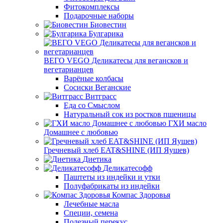
Фитокомплексы
Подарочные наборы
Биовестин
Булгарика
ВЕГО VEGO Деликатесы для вегансков и
вегетарианцев
Варёные колбасы
Сосиски Веганские
Витграсс
Еда со Смыслом
Натуральный сок из ростков пшеницы
ГХИ масло
Домашнее с любовью
Гречневый хлеб EAT&SHINE (ИП Яушев)
Диетика
Деликатесофф
Паштеты из индейки и утки
Полуфабрикаты из индейки
Компас Здоровья
Лечебные масла
Специи, семена
Полезный перекус