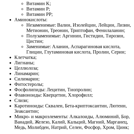
Витамин K;
Витамин P;
Витамин PP;
Аминокислоты:
Незаменимые: Валин, Изолейцин, Лейцин, Лизин,
Метионин, Треонин, Триптофан, Фенилаланин;
Полузаменимые: Аргинин, Гистидин, Тирозин,
Цистин;
Заменимые: Аланин, Аспарагиновая кислота,
Глицин, Глутаминовая кислота, Пролин, Серин;
Клетчатка;
Лигнаны;
Целлюлоза;
Линамарин;
Силимарин;
Фитостеролы;
Фосфолипиды: Лецитин, Тиопролин;
Флавоноиды: Кверцетин, Хлорофилл;
Слизи;
Каротиноиды: Сквален, Бета-криптоксантин, Лютеин,
Зеаксантин;
Микро- и макроэлементы: Алкалоиды, Алюминий, Бор,
Ванадий, Железо, Калий, Кальций, Магний, Марганец,
Медь, Молибден, Натрий, Селен, Фосфор, Хром, Цинк;