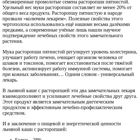
обезжиренные промолотые семена расторопши пятнистой.
Удельный вес муки расторопши составляет не менее 20% от
общего веса продукта. Расторопшу пятнистую в народе
прозвали «колючим лекарем». Полезные свойства этого
чертополоха использовались ещё нашими весьма далёкими
предками, а современные учёные лишь нашли научное
подтверждение лечебных свойств этого замечательного
растения.
Мука расторопши пятнистой регулирует уровень холестерина,
улучшает работу печени, очищает организм человека от
шлаков и токсинов, помогает восстановиться после тяжёлой
болезни, активизирует работу иммунной системы, помогает
при кожных заболеваниях… Одним словом - универсальный
лекарь.
В льняной каше с расторопшей эти два замечательных лекаря
взаимодополняют и усиливают лечебные свойства друг друга.
Этот продукт является замечательным диетическим
продуктом и эффективным лечебно-профилактическим
средством.
И в заключение о пищевой и энергетической ценности
льняной каши с расторопшей:
Белки – 28%,