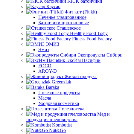
KICK батончики
Каусар
Фит кит (Fit kit)
Печенье глазированное
Батончики протеиновые
Сташевское
Healthy Food Тофу
Fitness Food Factory
ЭМИЗ
Эмиз
Экопродукты Сибири
ЭксИм Пасифик
FOCO
AROY-D
Живой продукт
Greenzlak
Baraka
Полезные продукты
Масла
Уходовая косметика
Полезнотека
Мёд и
продукция пчеловодства
Kombutist
Nut&Go