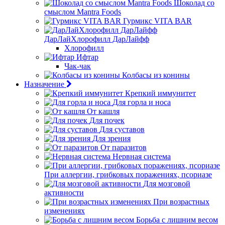
Шоколад со
смыслом Mantra Foods
Гурмикс VITA BAR
ДарЛайХлорофилл ДарЛайфф
Хлорофилл
Ифтар
Чак-чак
Колбасы из конины
Назначение
Крепкий иммунитет
Для горла и носа
От кашля
Для почек
Для суставов
Для зрения
От паразитов
Нервная система
При аллергии, грибковых поражениях, псориазе
Для мозговой
активности
При возрастных
изменениях
Борьба с лишним весом