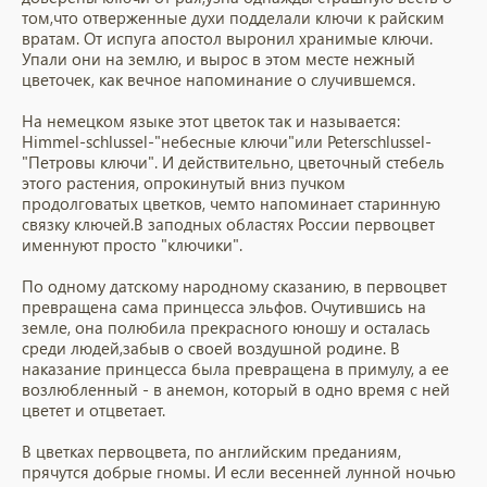
том,что отверженные духи подделали ключи к райским
вратам. От испуга апостол выронил хранимые ключи.
Упали они на землю, и вырос в этом месте нежный
цветочек, как вечное напоминание о случившемся.
На немецком языке этот цветок так и называется:
Himmel-schlussel-"небесные ключи"или Peterschlussel-
"Петровы ключи". И действительно, цветочный стебель
этого растения, опрокинутый вниз пучком
продолговатых цветков, чемто напоминает старинную
связку ключей.В заподных областях России первоцвет
именнуют просто "ключики".
По одному датскому народному сказанию, в первоцвет
превращена сама принцесса эльфов. Очутившись на
земле, она полюбила прекрасного юношу и осталась
среди людей,забыв о своей воздушной родине. В
наказание принцесса была превращена в примулу, а ее
возлюбленный - в анемон, который в одно время с ней
цветет и отцветает.
В цветках первоцвета, по английским преданиям,
прячутся добрые гномы. И если весенней лунной ночью