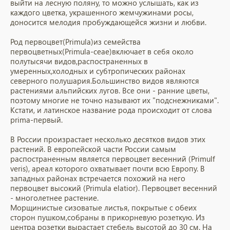
выйти на лесную поляну, то можно услышать, как из
каждого цветка, украшенного жемчужинами росы,
доносится мелодия пробуждающейся жизни и любви.
Род первоцвет(Primula)из семейства
первоцветных(Primula-сеае)включает в себя около
полутысячи видов,распостраненных в
умеренных,холодных и субтропических районах
северного полушария.Большинство видов являются
растениями альпийских лугов. Все они - ранние цветы,
поэтому многие не точно называют их "подснежниками".
Кстати, и латинское название рода происходит от слова
prima-первый.
В России произрастает несколько десятков видов этих
растений. В европейской части России самым
распостраненным является первоцвет весенний (Primulf
veris), ареал которого охватывает почти всю Европу. В
западных районах встречается похожий на него
первоцвет высокий (Primula elatior). Первоцвет весенний
- многолетнее растение.
Морщинистые сизоватые листья, покрытые с обеих
сторон пушком,собраны в прикорневую розеткую. Из
центра розетки вырастает стебель высотой до 30 см. На