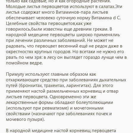
только как садовые, но и как огородные растения.
Молодые листья первоцветов используют в салатах.Эти
листья содержат много Витаминов-пара листьев
обеспечивает человеко суточную норму Витамина d С.
Целебные свойства первоцветов,как уже
говорилось,были известны еще древним грекам. В
народной медецине первоцветы широко применялиь
при лечении различных заболеваний. Не может не
радовать, что первоцвет весенний ещё не редок даже в
окрестностях крупных городов. Но всетаки не нужно его
рвать по чем зря: в лесу он выглядет гораздо лучще чем в
помойном ведре.
Примулу используют главным образом как
отхаркивающее средство при заболеваниях дыхательных
путей (бронхитах, трахеитах, ларингитах). Для этого
применяют настой размельченных корневищ и отвар
листьев первоцвета. Одновременно эти же
лекарственные формы обладают болеутоляющими
(используют при ревматизме) и мочегонными
свойствами (назначают при заболеваниях почек и
мочевого пузыря).
В народной медицине настой корневищ первоцвета